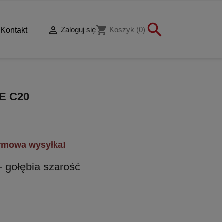


shopping_cart
Zaloguj się
Koszyk
(0)
Kontakt
E C20
rmowa wysyłka!
- gołębia szarość