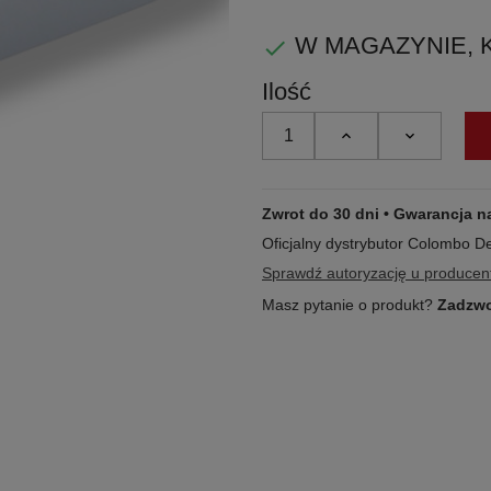
gołębia
W MAGAZYNIE, KUP

szarość
Ilość
Zwrot do 30 dni • Gwarancja n
Oficjalny dystrybutor Colombo D
Sprawdź autoryzację u producen
Masz pytanie o produkt?
Zadzwo