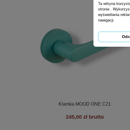
Ta witryna korzys
stronie . Wykorzys
wyświetlania rekl
nawigacji.
Odr

Szybki podgląd
Klamka MOOD ONE C21
245,00 zł brutto