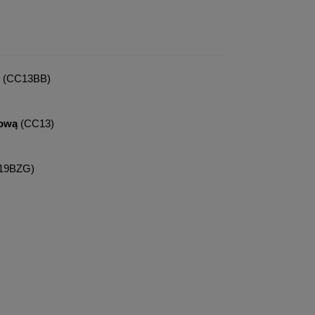
(CC13BB)
tową
(CC13)
19BZG)