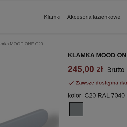
Klamki
Akcesoria łazienkowe
amka MOOD ONE C20
KLAMKA MOOD ON
245,00 zł
Brutto

Zawsze dostępna da
kolor: C20 RAL 7040 
C20
RAL
7040
-