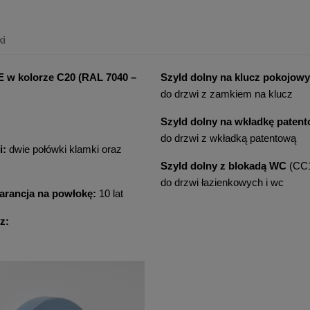
ki
E w kolorze
C20 (RAL 7040 –
Szyld dolny na klucz pokojowy
do drzwi z zamkiem na klucz
Szyld dolny na wkładkę paten
do drzwi z wkładką patentową
i:
dwie połówki klamki oraz
Szyld dolny z blokadą WC
(CC
do drzwi łazienkowych i wc
rancja na powłokę:
10 lat
z: