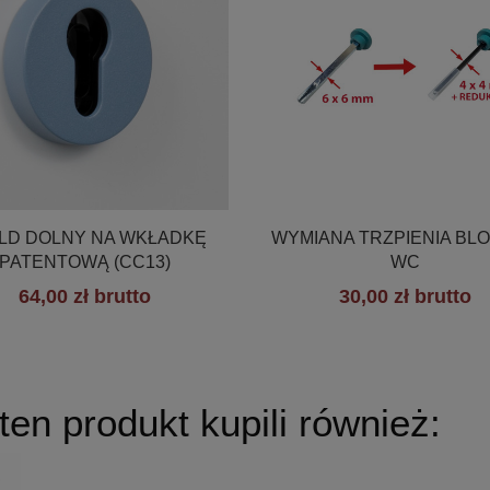


Szybki podgląd
Szybki podgląd
LD DOLNY NA WKŁADKĘ
WYMIANA TRZPIENIA BL
PATENTOWĄ (CC13)
WC
64,00 zł brutto
30,00 zł brutto
+19
 ten produkt kupili również: