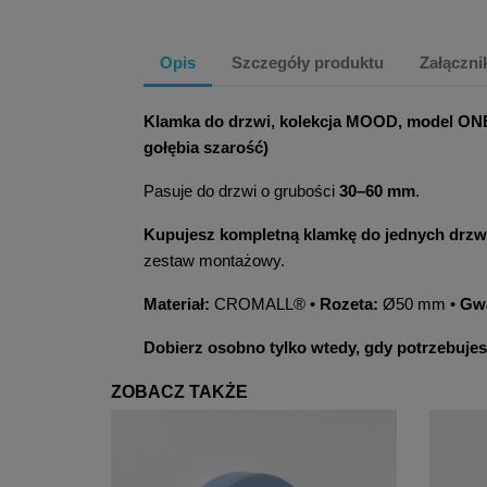
Opis
Szczegóły produktu
Załączni
Klamka do drzwi, kolekcja MOOD, model ON
gołębia szarość)
Pasuje do drzwi o grubości
30–60 mm
.
Kupujesz kompletną klamkę do jednych drzw
zestaw montażowy.
Materiał:
CROMALL® •
Rozeta:
Ø50 mm •
Gwa
Dobierz osobno tylko wtedy, gdy potrzebujes
ZOBACZ TAKŻE