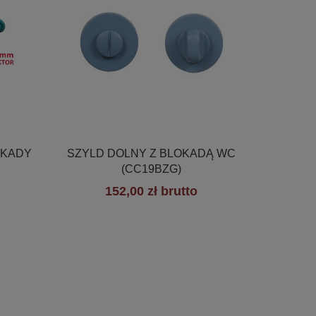

Szybki podgląd
OKADY
SZYLD DOLNY Z BLOKADĄ WC
(CC19BZG)
152,00 zł brutto
+19