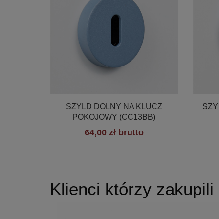

Szybki podgląd
SZYLD DOLNY NA KLUCZ
SZY
POKOJOWY (CC13BB)
64,00 zł brutto
+19
Klienci którzy zakupili