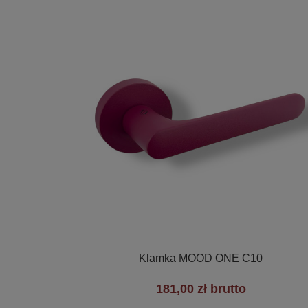

Szybki podgląd
Klamka MOOD ONE C10
181,00 zł brutto