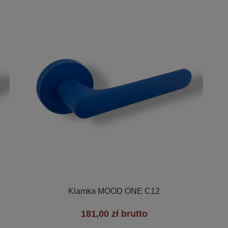

Szybki podgląd
Klamka MOOD ONE C12
181,00 zł brutto