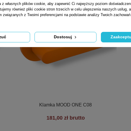
ta z własnych plików cookie, aby zapewnić Ci najwyższy poziom doświadczen
tujemy również pliki cookie stron trzecich w celu ulepszenia naszych usług, a
am związanych z Twoimi preferencjami na podstawie analizy Twoich zachowa
zuć
Dostosuj
Zaakceptu

Szybki podgląd
Klamka MOOD ONE C08
181,00 zł brutto