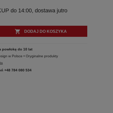
 do 14:00, dostawa jutro

DODAJ DO KOSZYKA
a powłokę do 10 lat
esign w Polsce • Oryginalne produkty
ta
ń +48 784 080 534