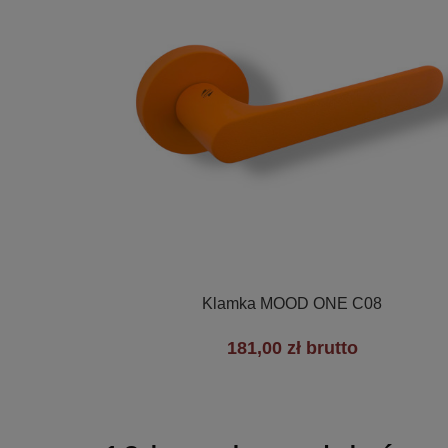

Szybki podgląd
Klamka MOOD ONE C08
181,00 zł brutto