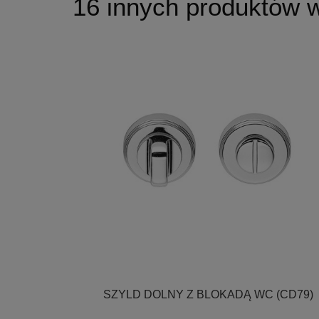
16 innych produktów w 

Szybki podgląd
SZYLD DOLNY Z BLOKADĄ WC (CD79)