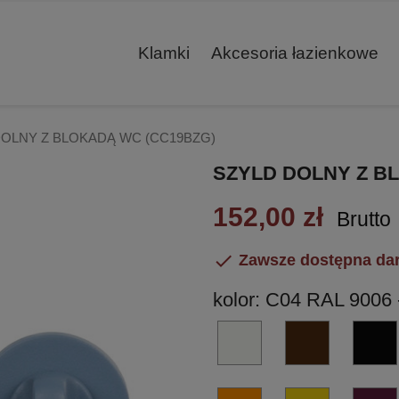
Klamki
Akcesoria łazienkowe
DOLNY Z BLOKADĄ WC (CC19BZG)
SZYLD DOLNY Z B
152,00 zł
Brutto

Zawsze dostępna da
kolor: C04 RAL 9006 
C01
C02
RAL
ANODA
9016
-
-
kawowy
C08
C09