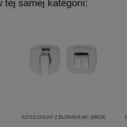
tej samej kategorii:

Szybki podgląd
SZYLD DOLNY Z BLOKADĄ WC (MR29)