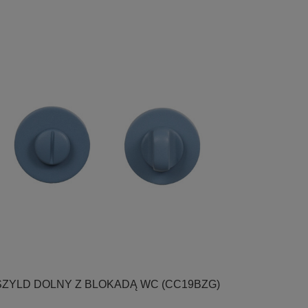

Szybki podgląd
SZYLD DOLNY Z BLOKADĄ WC (CC19BZG)