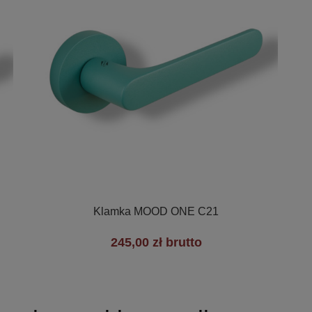

Szybki podgląd
Klamka MOOD ONE C21
245,00 zł brutto