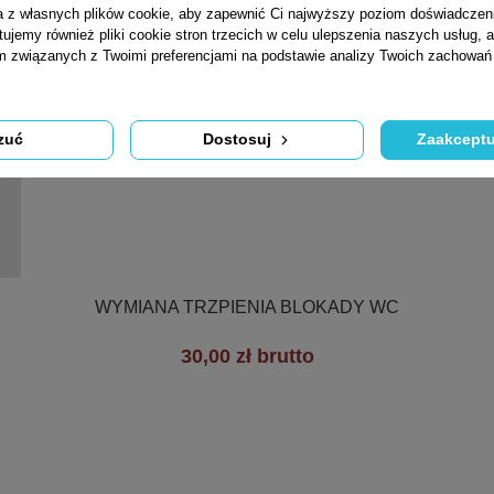
ta z własnych plików cookie, aby zapewnić Ci najwyższy poziom doświadczen
tujemy również pliki cookie stron trzecich w celu ulepszenia naszych usług, a
am związanych z Twoimi preferencjami na podstawie analizy Twoich zachowa
zuć
Dostosuj
Zaakceptu

Szybki podgląd
WYMIANA TRZPIENIA BLOKADY WC
30,00 zł brutto