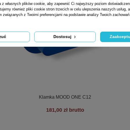
ta z własnych plików cookie, aby zapewnić Ci najwyższy poziom doświadczen
tujemy również pliki cookie stron trzecich w celu ulepszenia naszych usług, a
am związanych z Twoimi preferencjami na podstawie analizy Twoich zachowa
zuć
Dostosuj
Zaakceptu

Szybki podgląd
Klamka MOOD ONE C12
181,00 zł brutto