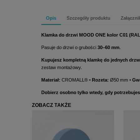
Opis
Szczegóły produktu
Załączni
Klamka do drzwi MOOD ONE kolor C01 (RAL 9
Pasuje do drzwi o grubości
30–60 mm
.
Kupujesz kompletną klamkę do jednych drzw
zestaw montażowy.
Materiał:
CROMALL® •
Rozeta:
Ø50 mm •
Gwa
Dobierz osobno tylko wtedy, gdy potrzebujes
ZOBACZ TAKŻE