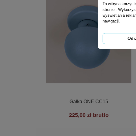
Ta witryna korzys
stronie . Wykorzys
wyświetlania rekl
nawigacji.
Odr

Szybki podgląd
Gałka ONE CC15
225,00 zł brutto
+7