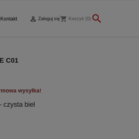


shopping_cart
Zaloguj się
Koszyk
(0)
Kontakt
E C01
rmowa wysyłka!
 czysta biel