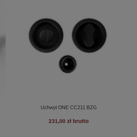

Szybki podgląd
Uchwyt ONE CC211 BZG
231,00 zł brutto
+7