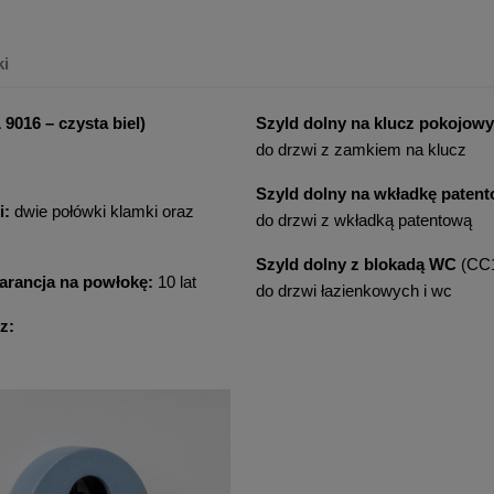
ki
016 – czysta biel)
Szyld dolny na klucz pokojowy
do drzwi z zamkiem na klucz
Szyld dolny na wkładkę paten
i:
dwie połówki klamki oraz
do drzwi z wkładką patentową
Szyld dolny z blokadą WC
(CC
rancja na powłokę:
10 lat
do drzwi łazienkowych i wc
z: