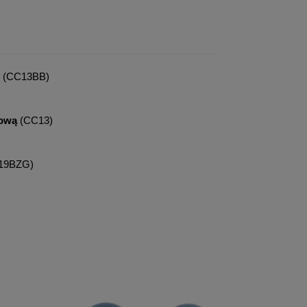
(CC13BB)
tową
(CC13)
19BZG)