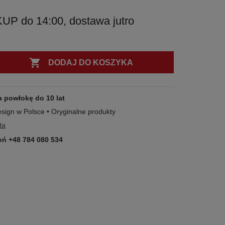
 do 14:00, dostawa jutro

DODAJ DO KOSZYKA
a powłokę do 10 lat
esign w Polsce • Oryginalne produkty
ta
ń +48 784 080 534