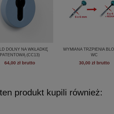


Szybki podgląd
Szybki podgląd
LD DOLNY NA WKŁADKĘ
WYMIANA TRZPIENIA BL
PATENTOWĄ (CC13)
WC
64,00 zł brutto
30,00 zł brutto
+19
 ten produkt kupili również: