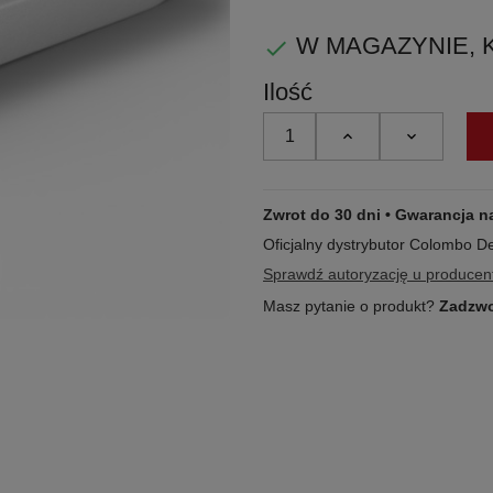
czysta
W MAGAZYNIE, KUP

biel
Ilość
Zwrot do 30 dni • Gwarancja n
Oficjalny dystrybutor Colombo D
Sprawdź autoryzację u producen
Masz pytanie o produkt?
Zadzwo