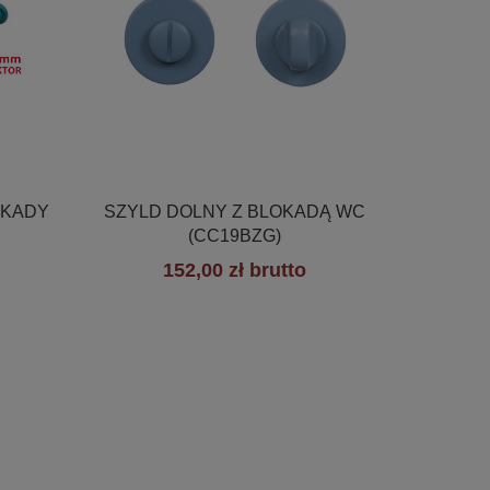

Szybki podgląd
OKADY
SZYLD DOLNY Z BLOKADĄ WC
(CC19BZG)
152,00 zł brutto
+19