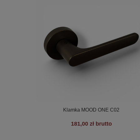

Szybki podgląd
Klamka MOOD ONE C02
181,00 zł brutto