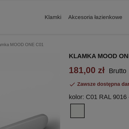
Klamki
Akcesoria łazienkowe
amka MOOD ONE C01
KLAMKA MOOD ON
181,00 zł
Brutto

Zawsze dostępna da
kolor: C01 RAL 9016 -
C01
RAL
9016
-