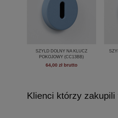

Szybki podgląd
SZYLD DOLNY NA KLUCZ
SZY
POKOJOWY (CC13BB)
64,00 zł brutto
+19
Klienci którzy zakupili