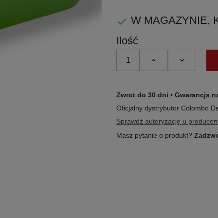
limonkowa
W MAGAZYNIE, KUP

zieleń
Ilość
Zwrot do 30 dni • Gwarancja n
Oficjalny dystrybutor Colombo D
Sprawdź autoryzację u producen
Masz pytanie o produkt?
Zadzwo