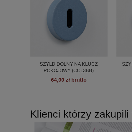

Szybki podgląd
SZYLD DOLNY NA KLUCZ
SZY
POKOJOWY (CC13BB)
64,00 zł brutto
+19
Klienci którzy zakupili