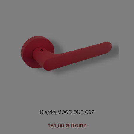

Szybki podgląd
Klamka MOOD ONE C07
181,00 zł brutto