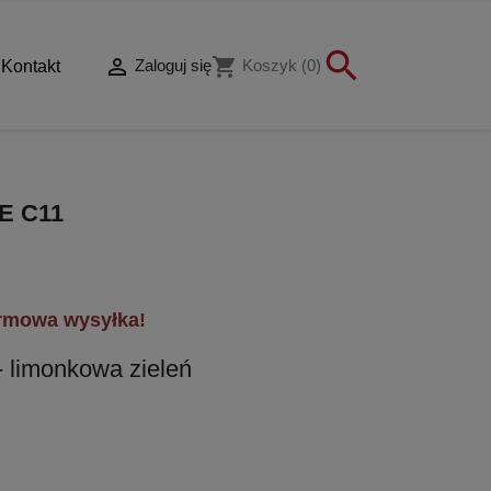


shopping_cart
Zaloguj się
Koszyk
(0)
Kontakt
E C11
rmowa wysyłka!
- limonkowa zieleń