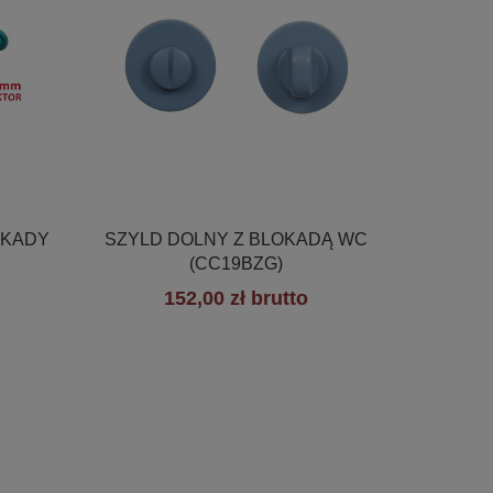

Szybki podgląd
OKADY
SZYLD DOLNY Z BLOKADĄ WC
(CC19BZG)
152,00 zł brutto
+19