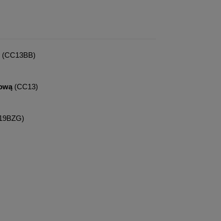
(CC13BB)
tową
(CC13)
19BZG)