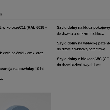
ki
E w kolorze
C11 (RAL 6018 –
Szyld dolny na klucz pokojowy
do drzwi z zamkiem na klucz
Szyld dolny na wkładkę paten
do drzwi z wkładką patentową
i:
dwie połówki klamki oraz
Szyld dolny z blokadą WC
(CC
do drzwi łazienkowych i wc
rancja na powłokę:
10 lat
z: