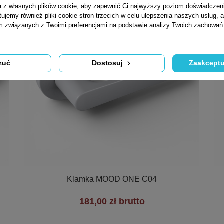
ta z własnych plików cookie, aby zapewnić Ci najwyższy poziom doświadczen
tujemy również pliki cookie stron trzecich w celu ulepszenia naszych usług, a
am związanych z Twoimi preferencjami na podstawie analizy Twoich zachowa
zuć
Dostosuj
Zaakceptu

Szybki podgląd
Klamka MOOD ONE C04
181,00 zł brutto