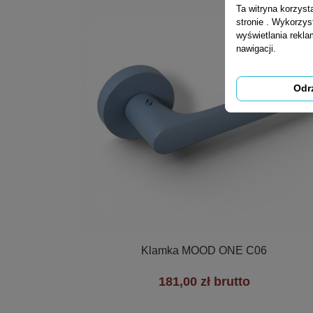
Ta witryna korzys
stronie . Wykorzys
wyświetlania rekl
nawigacji.
Odr

Szybki podgląd
Klamka MOOD ONE C06
181,00 zł brutto