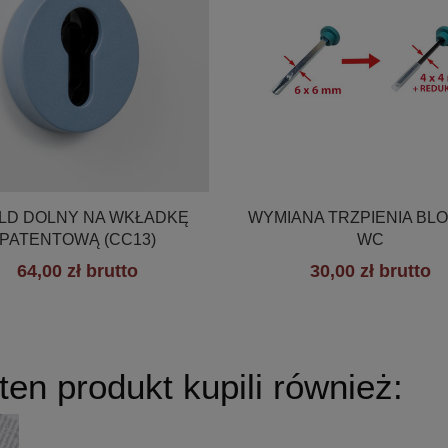


Szybki podgląd
Szybki podgląd
LD DOLNY NA WKŁADKĘ
WYMIANA TRZPIENIA BL
PATENTOWĄ (CC13)
WC
64,00 zł brutto
30,00 zł brutto
+19
 ten produkt kupili również: