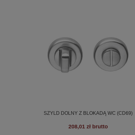

Szybki podgląd
SZYLD DOLNY Z BLOKADĄ WC (CD69)
208,01 zł brutto