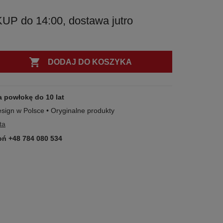
 do 14:00, dostawa jutro

DODAJ DO KOSZYKA
a powłokę do 10 lat
esign w Polsce • Oryginalne produkty
ta
ń +48 784 080 534