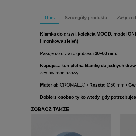
Opis
Szczegóły produktu
Załączni
Klamka do drzwi, kolekcja MOOD, model ON
limonkowa zieleń)
Pasuje do drzwi o grubości
30–60 mm
.
Kupujesz kompletną klamkę do jednych drzw
zestaw montażowy.
Materiał:
CROMALL® •
Rozeta:
Ø50 mm •
Gwa
Dobierz osobno tylko wtedy, gdy potrzebujes
ZOBACZ TAKŻE