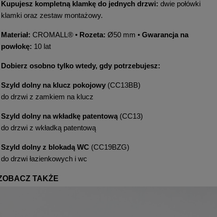
Kupujesz kompletną klamkę do jednych drzwi:
dwie połówki
klamki oraz zestaw montażowy.
Materiał:
CROMALL® •
Rozeta:
Ø50 mm •
Gwarancja na
powłokę:
10 lat
Dobierz osobno tylko wtedy, gdy potrzebujesz:
Szyld dolny na klucz pokojowy
(CC13BB)
do drzwi z zamkiem na klucz
Szyld dolny na wkładkę patentową
(CC13)
do drzwi z wkładką patentową
Szyld dolny z blokadą WC
(CC19BZG)
do drzwi łazienkowych i wc
ZOBACZ TAKŻE