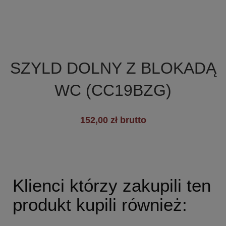

Szybki podgląd
SZYLD DOLNY Z BLOKADĄ
WC (CC19BZG)
+19
152,00 zł brutto
Klienci którzy zakupili ten
produkt kupili również: