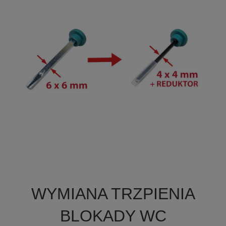

Szybki podgląd
WYMIANA TRZPIENIA
BLOKADY WC