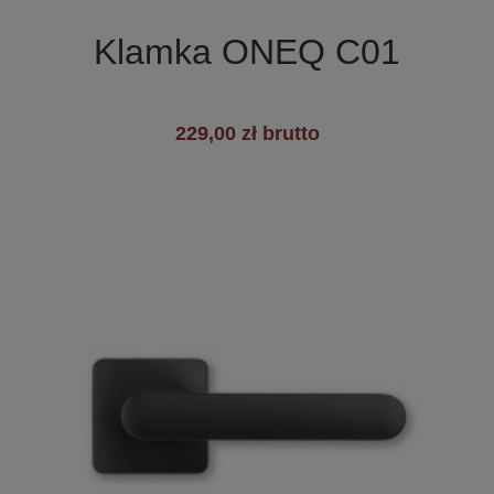

Szybki podgląd
Klamka ONEQ C01
229,00 zł brutto