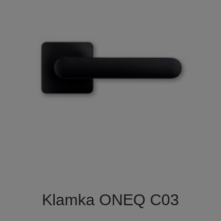

Szybki podgląd
Klamka ONEQ C03