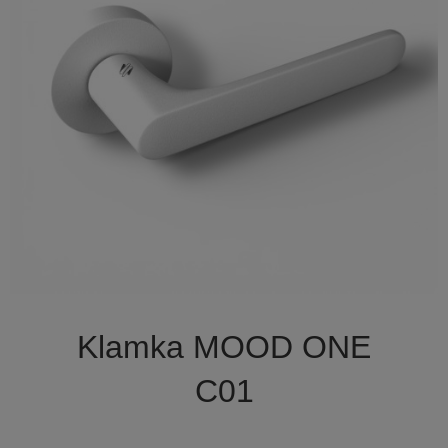

Szybki podgląd
Klamka MOOD ONE
C01