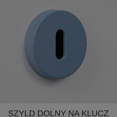

Szybki podgląd
SZYLD DOLNY NA KLUCZ