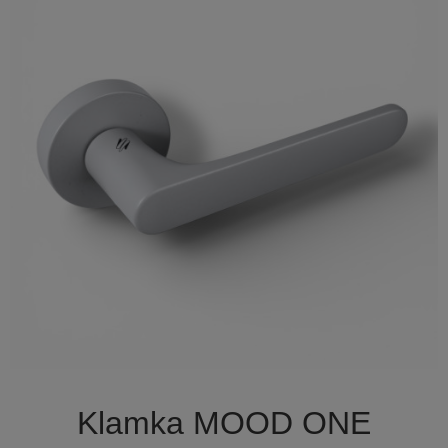

Szybki podgląd
Klamka MOOD ONE