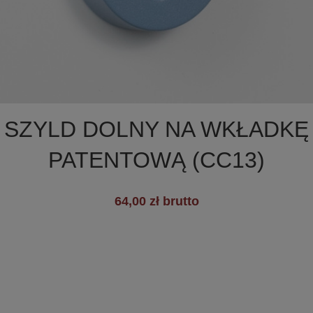

Szybki podgląd
SZYLD DOLNY NA WKŁADKĘ
PATENTOWĄ (CC13)
+19
64,00 zł brutto