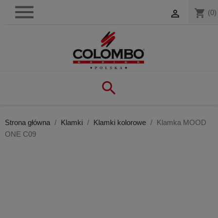

shopping_cart

(0)

Strona główna
Klamki
Klamki kolorowe
Klamka MOOD
ONE C09