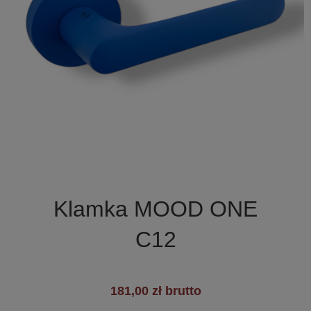

Szybki podgląd
Klamka MOOD ONE
C12
181,00 zł brutto