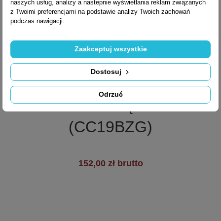
naszych usług, analizy a nastepnie wyświetlania reklam związanych
z Twoimi preferencjami na podstawie analizy Twoich zachowań
podczas nawigacji.
Zaakceptuj wszystkie

Szybki podgląd
Dostosuj
SZYLD DOLNY Z
Odrzuć
+19
BLOKADĄ WC
(CC19BZG)
152,00 zł brutto