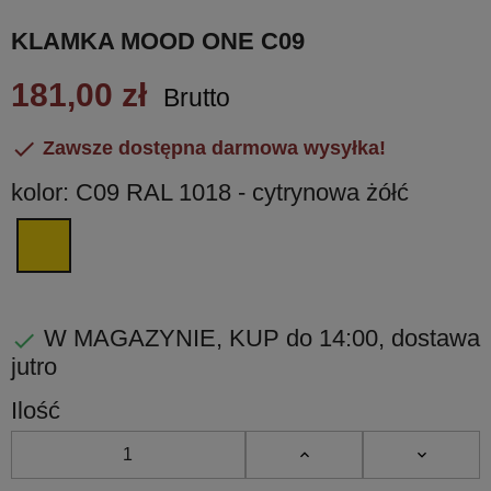
KLAMKA MOOD ONE C09
181,00 zł
Brutto

Zawsze dostępna darmowa wysyłka!
kolor: C09 RAL 1018 - cytrynowa żółć
C09
RAL
1018
-
W MAGAZYNIE, KUP do 14:00, dostawa

cytrynowa
jutro
żółć
Ilość