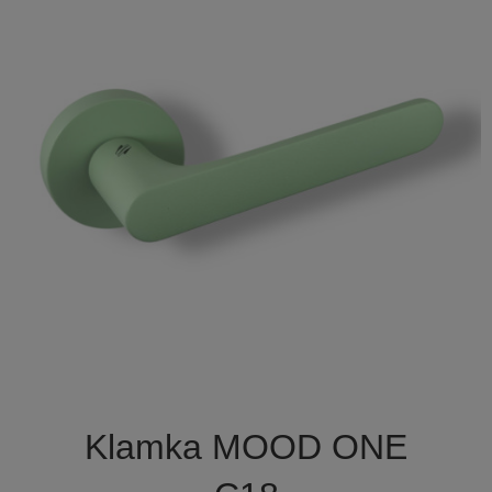

Szybki podgląd
Klamka MOOD ONE