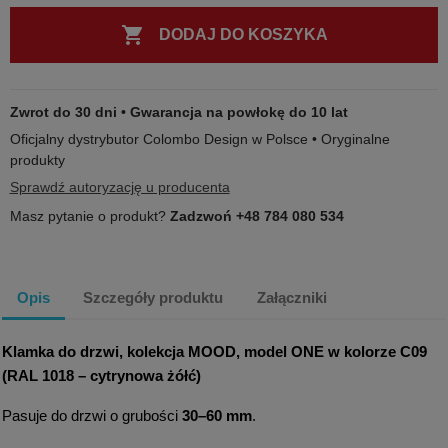

DODAJ DO KOSZYKA
Zwrot do 30 dni • Gwarancja na powłokę do 10 lat
Oficjalny dystrybutor Colombo Design w Polsce • Oryginalne
produkty
Sprawdź autoryzację u producenta
Masz pytanie o produkt?
Zadzwoń +48 784 080 534
Opis
Szczegóły produktu
Załączniki
Klamka do drzwi, kolekcja MOOD, model ONE w kolorze
C09
(RAL 1018 – cytrynowa żółć)
Pasuje do drzwi o grubości
30–60 mm
.