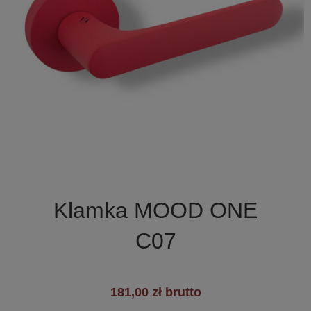

Szybki podgląd
Klamka MOOD ONE
C07
181,00 zł brutto