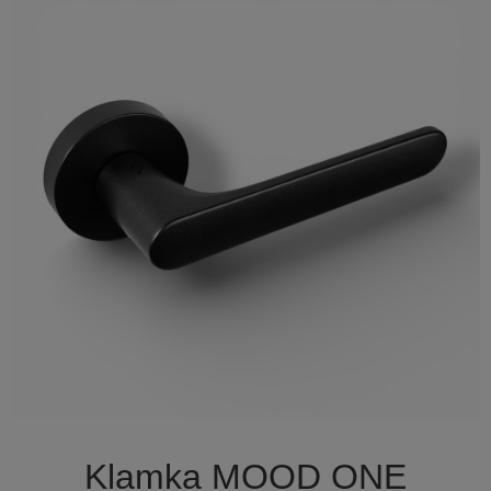

Szybki podgląd
Klamka MOOD ONE