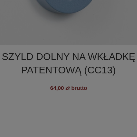

Szybki podgląd
SZYLD DOLNY NA WKŁADKĘ
PATENTOWĄ (CC13)
+19
64,00 zł brutto