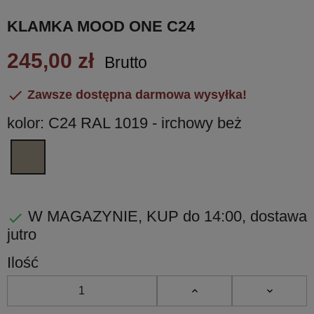
KLAMKA MOOD ONE C24
245,00 zł
Brutto

Zawsze dostępna darmowa wysyłka!
kolor: C24 RAL 1019 - irchowy beż
C24
RAL
1019
-
W MAGAZYNIE, KUP do 14:00, dostawa

irchowy
jutro
beż
Ilość