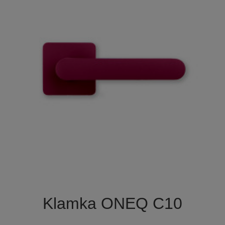

Szybki podgląd
Klamka ONEQ C10