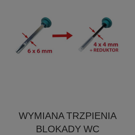

Szybki podgląd
WYMIANA TRZPIENIA
BLOKADY WC