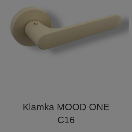

Szybki podgląd
Klamka MOOD ONE
C16