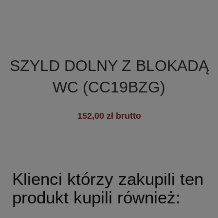

Szybki podgląd
SZYLD DOLNY Z BLOKADĄ
WC (CC19BZG)
+19
152,00 zł brutto
Klienci którzy zakupili ten
produkt kupili również: