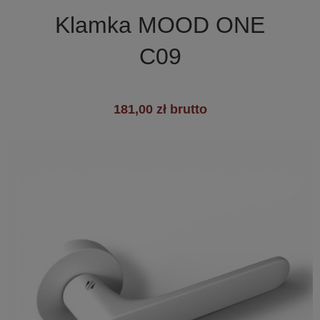

Szybki podgląd
Klamka MOOD ONE
C09
181,00 zł brutto