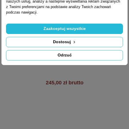
naszych usług, analizy a nastepnie wyświetlania reklam związanych
z Twoimi preferencjami na podstawie analizy Twoich zachowań
podczas nawigacji.
Zaakceptuj wszystkie

Szybki podgląd
Dostosuj
Klamka MOOD ONE
Odrzuć
C13
245,00 zł brutto