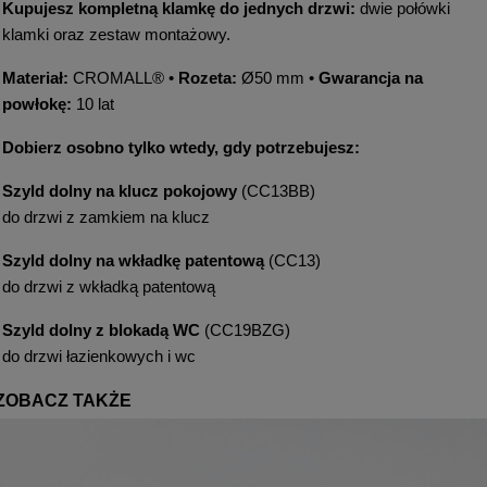
Kupujesz kompletną klamkę do jednych drzwi:
dwie połówki
klamki oraz zestaw montażowy.
Materiał:
CROMALL® •
Rozeta:
Ø50 mm •
Gwarancja na
powłokę:
10 lat
Dobierz osobno tylko wtedy, gdy potrzebujesz:
Szyld dolny na klucz pokojowy
(CC13BB)
do drzwi z zamkiem na klucz
Szyld dolny na wkładkę patentową
(CC13)
do drzwi z wkładką patentową
Szyld dolny z blokadą WC
(CC19BZG)
do drzwi łazienkowych i wc
ZOBACZ TAKŻE