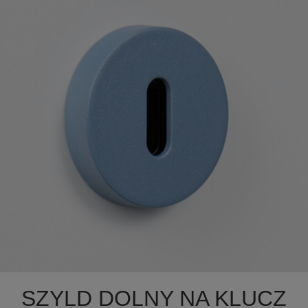

Szybki podgląd
SZYLD DOLNY NA KLUCZ