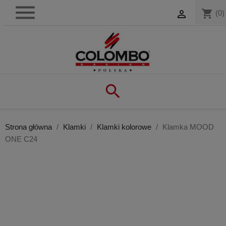

shopping_cart

(0)

Strona główna
Klamki
Klamki kolorowe
Klamka MOOD
ONE C24