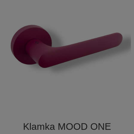

Szybki podgląd
Klamka MOOD ONE