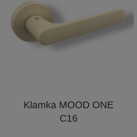

Szybki podgląd
Klamka MOOD ONE
C16