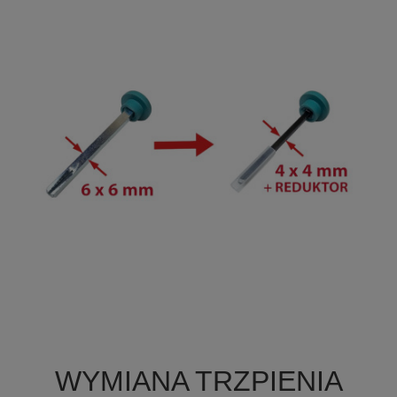

Szybki podgląd
WYMIANA TRZPIENIA