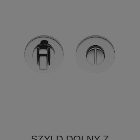

Szybki podgląd
SZYLD DOLNY Z