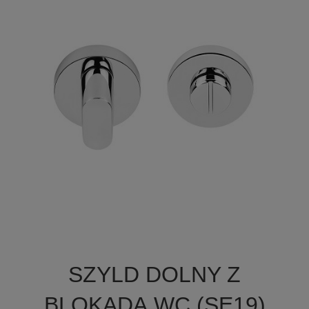

Szybki podgląd
SZYLD DOLNY Z
BLOKADĄ WC (SE19)