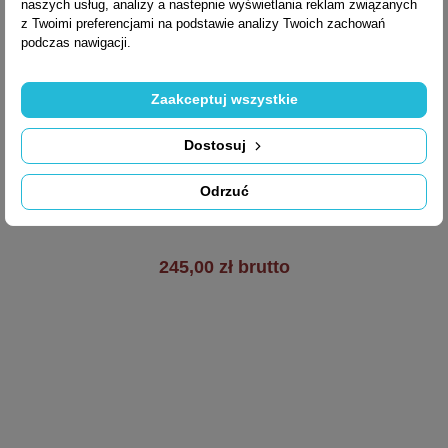
naszych usług, analizy a nastepnie wyświetlania reklam związanych
z Twoimi preferencjami na podstawie analizy Twoich zachowań
podczas nawigacji.
Zaakceptuj wszystkie

Szybki podgląd
Klamka MOOD ONE
Dostosuj
C17
Odrzuć
245,00 zł brutto