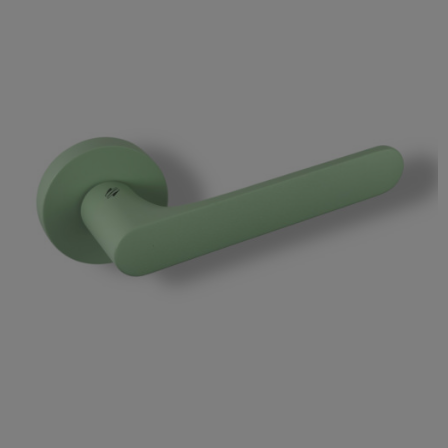

Szybki podgląd