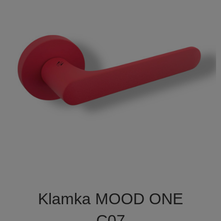

Szybki podgląd
Klamka MOOD ONE
C07