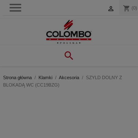

shopping_cart

(0)

Strona główna
Klamki
Akcesoria
SZYLD DOLNY Z
BLOKADĄ WC (CC19BZG)