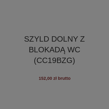

Szybki podgląd
SZYLD DOLNY Z
+19
BLOKADĄ WC
(CC19BZG)
152,00 zł brutto