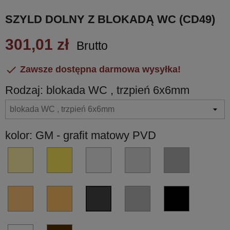
SZYLD DOLNY Z BLOKADĄ WC (CD49)
301,01 zł
Brutto

Zawsze dostępna darmowa wysyłka!
Rodzaj: blokada WC , trzpień 6x6mm
kolor: GM - grafit matowy PVD
OL
OM
HPS/1
CR
CM
-
-
-
-
-
złoty
złoty
stal
chrom
chrom
błyszczący
matowy
nierdzewna
błyszczący
matowy
VL
VM
NI
NM
GM
PVD
PVD
PVD
-
-
-
czarny
-
miedź
miedź
nikiel
matowy
grafit
błyscząca
matowa
matowy