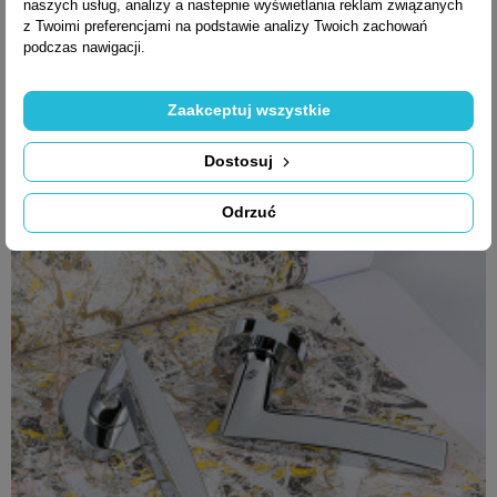
naszych usług, analizy a nastepnie wyświetlania reklam związanych
KLUCZ POKOJOWY
z Twoimi preferencjami na podstawie analizy Twoich zachowań
podczas nawigacji.
(CD1043)
Zaakceptuj wszystkie
112,00 zł brutto
Dostosuj
Odrzuć