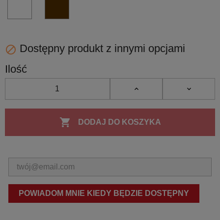
BI
UB
PVD
PVD
PVD
biały
-
matowy
umber
brąz
Dostępny produkt z innymi opcjami

Ilość

DODAJ DO KOSZYKA
POWIADOM MNIE KIEDY BĘDZIE DOSTĘPNY