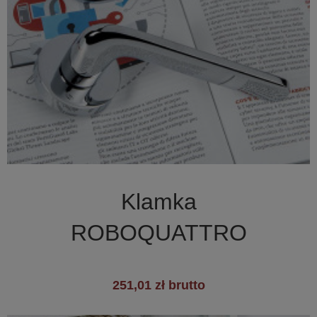

Szybki podgląd
Klamka
+2
ROBOQUATTRO
251,01 zł brutto