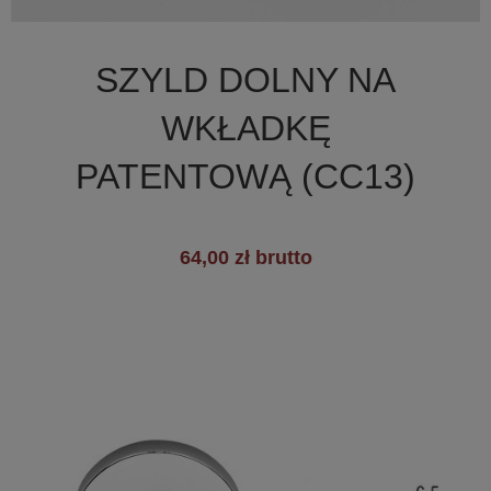

Szybki podgląd
SZYLD DOLNY NA
+19
WKŁADKĘ
PATENTOWĄ (CC13)
64,00 zł brutto