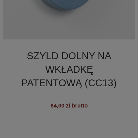

Szybki podgląd
SZYLD DOLNY NA
+19
WKŁADKĘ
PATENTOWĄ (CC13)
64,00 zł brutto