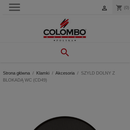

shopping_cart

(0)

Strona główna
Klamki
Akcesoria
SZYLD DOLNY Z
BLOKADĄ WC (CD49)