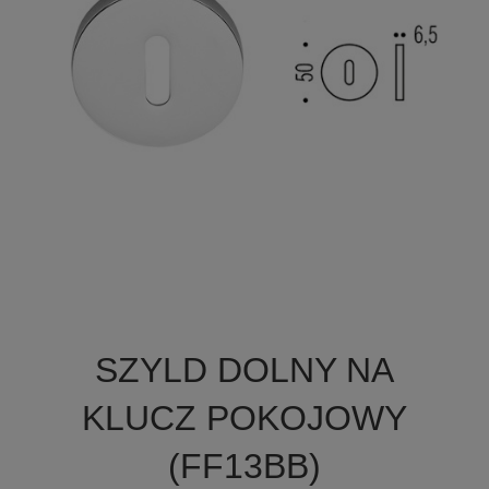

Szybki podgląd
SZYLD DOLNY NA
+2
KLUCZ POKOJOWY
(FF13BB)