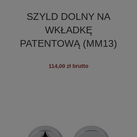

Szybki podgląd
SZYLD DOLNY NA
+2
WKŁADKĘ
PATENTOWĄ (MM13)
114,00 zł brutto