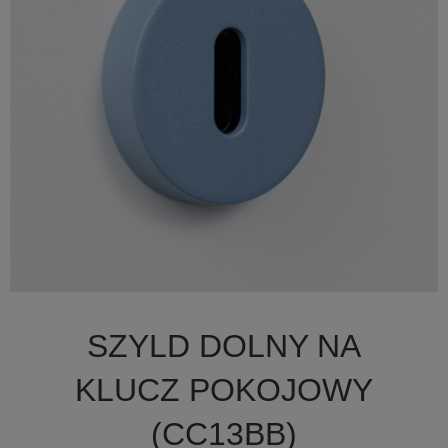

Szybki podgląd
SZYLD DOLNY NA
+19
KLUCZ POKOJOWY
(CC13BB)