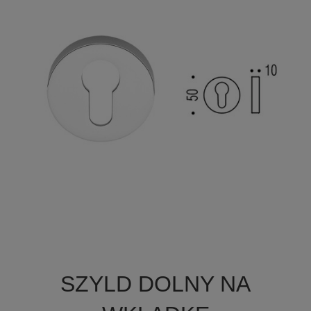

Szybki podgląd
SZYLD DOLNY NA
+8