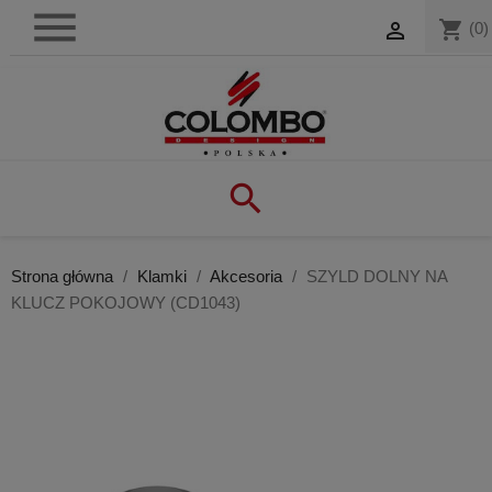

shopping_cart

(0)

Strona główna
Klamki
Akcesoria
SZYLD DOLNY NA
KLUCZ POKOJOWY (CD1043)