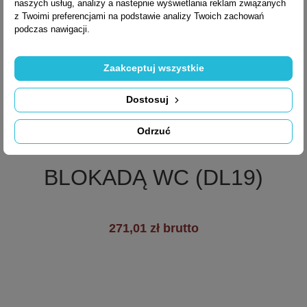
naszych usług, analizy a nastepnie wyświetlania reklam związanych
z Twoimi preferencjami na podstawie analizy Twoich zachowań
podczas nawigacji.
Zaakceptuj wszystkie
Dostosuj

Szybki podgląd
Odrzuć
SZYLD DOLNY Z
BLOKADĄ WC (DL19)
271,01 zł brutto