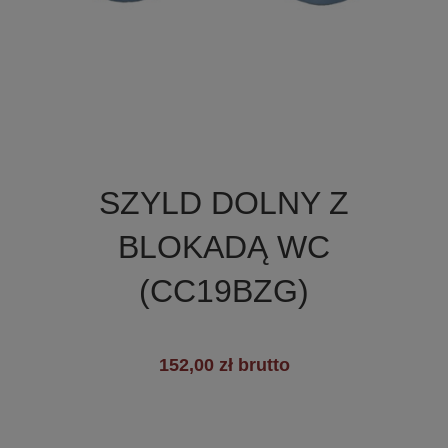

Szybki podgląd
SZYLD DOLNY Z
+19
BLOKADĄ WC
(CC19BZG)
152,00 zł brutto