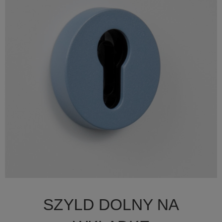

Szybki podgląd
SZYLD DOLNY NA
+19