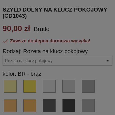
SZYLD DOLNY NA KLUCZ POKOJOWY
(CD1043)
90,00 zł
Brutto

Zawsze dostępna darmowa wysyłka!
Rodzaj: Rozeta na klucz pokojowy
kolor: BR - brąz
OL
OM
HPS/1
CR
CM
-
-
-
-
-
złoty
złoty
stal
chrom
chrom
błyszczący
matowy
nierdzewna
błyszczący
matowy
VL
VM
GL
GM
NI
PVD
PVD
PVD
-
-
-
-
-
miedź
miedź
grafit
grafit
nikiel