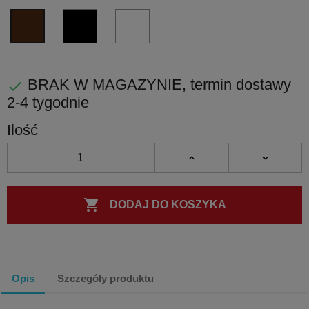
błyscząca
matowa
błyszczący
matowy
NM
BI
BR
PVD
PVD
PVD
PVD
czarny
biały
-
matowy
matowy
brąz
BRAK W MAGAZYNIE, termin dostawy

2-4 tygodnie
Ilość

DODAJ DO KOSZYKA
Opis
Szczegóły produktu