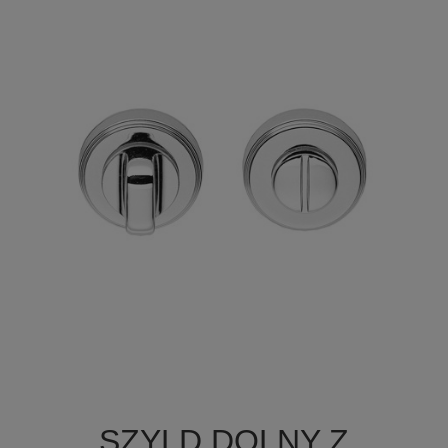

Szybki podgląd
SZYLD DOLNY Z