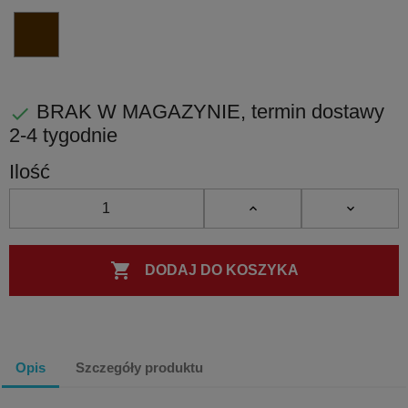
antyczny
antyczny
UB
-
umber
brąz
BRAK W MAGAZYNIE, termin dostawy

2-4 tygodnie
Ilość

DODAJ DO KOSZYKA
Opis
Szczegóły produktu