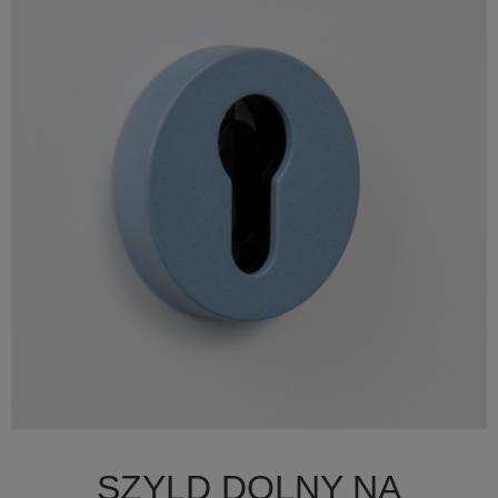

Szybki podgląd
SZYLD DOLNY NA