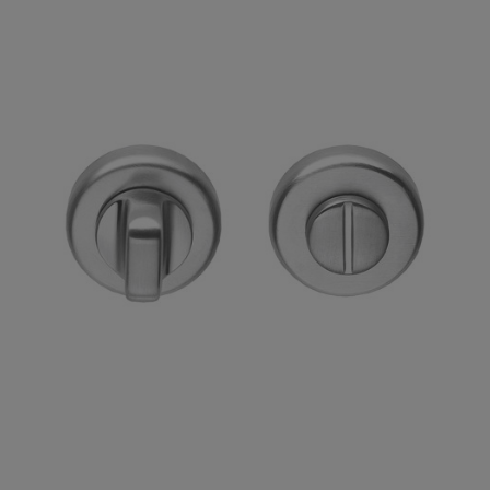

Szybki podgląd