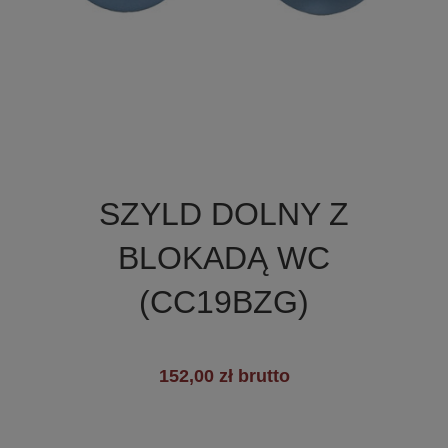

Szybki podgląd
SZYLD DOLNY Z
+19
BLOKADĄ WC
(CC19BZG)
152,00 zł brutto