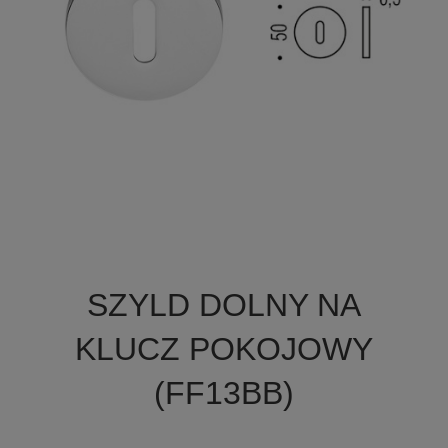

Szybki podgląd
SZYLD DOLNY NA
+2
KLUCZ POKOJOWY
(FF13BB)