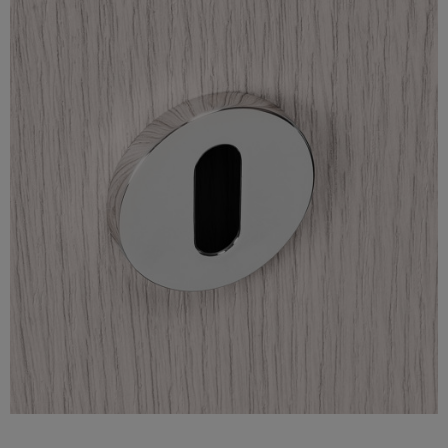

Szybki podgląd