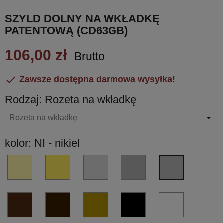
SZYLD DOLNY NA WKŁADKĘ
PATENTOWĄ (CD63GB)
106,00 zł
Brutto

Zawsze dostępna darmowa wysyłka!
Rodzaj: Rozeta na wkładkę
kolor: NI - nikiel
OL
OM
CR
CM
NI
-
-
-
-
-
złoty
złoty
chrom
chrom
nikiel
błyszczący
matowy
błyszczący
matowy
BR
BA
OA
NM
BI
PVD
PVD
-
-
-
czarny
biały
brąz
brąz
mosiądz
matowy
matowy