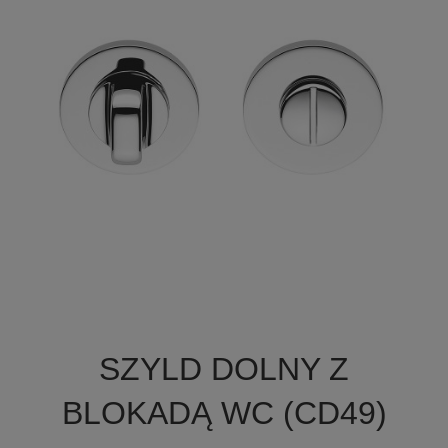

Szybki podgląd
SZYLD DOLNY Z
+7
BLOKADĄ WC (CD49)