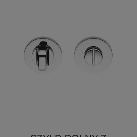

Szybki podgląd