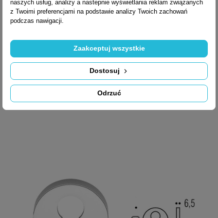
naszych usług, analizy a nastepnie wyświetlania reklam związanych

Szybki podgląd
z Twoimi preferencjami na podstawie analizy Twoich zachowań
SZYLD DOLNY NA
podczas nawigacji.
+2
KLUCZ POKOJOWY
Zaakceptuj wszystkie
(MM13BB)
Dostosuj
Odrzuć
114,00 zł brutto