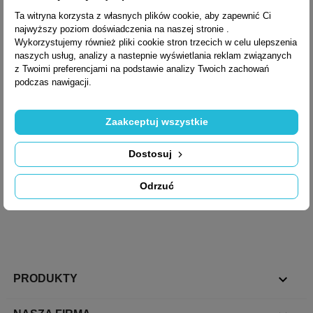
Ta witryna korzysta z własnych plików cookie, aby zapewnić Ci
najwyższy poziom doświadczenia na naszej stronie .
Wykorzystujemy również pliki cookie stron trzecich w celu ulepszenia
Otrzymuj informację o nowościach i
naszych usług, analizy a nastepnie wyświetlania reklam związanych
wyprzedażach
z Twoimi preferencjami na podstawie analizy Twoich zachowań
podczas nawigacji.
Zaakceptuj wszystkie
Możesz zrezygnować w każdej chwili. W tym celu należy odnaleźć
szczegóły w naszej informacji prawnej.
Dostosuj
Odrzuć
Facebook
Pinterest
Instagram

PRODUKTY