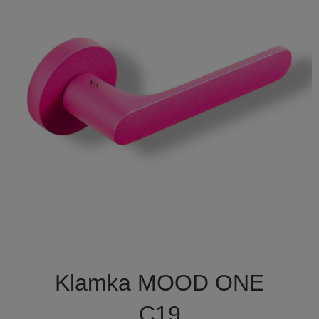

Szybki podgląd
Klamka MOOD ONE
C19