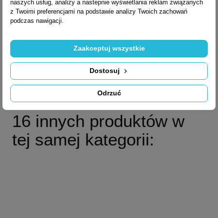
Klamka MOOD ONE
naszych usług, analizy a nastepnie wyświetlania reklam związanych
z Twoimi preferencjami na podstawie analizy Twoich zachowań
C01
podczas nawigacji.
Zaakceptuj wszystkie
181,00 zł brutto
Dostosuj
Odrzuć
16 innych produktów w
tej samej kategorii: