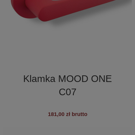

Szybki podgląd
Klamka MOOD ONE
C07
181,00 zł brutto