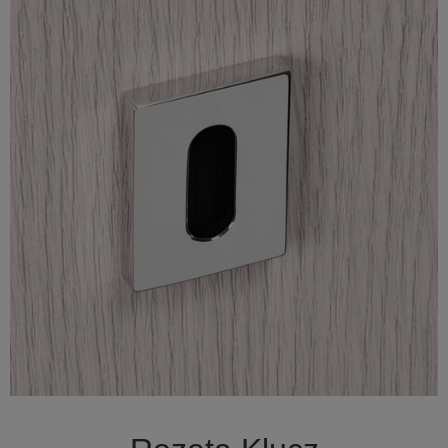

Szybki podgląd