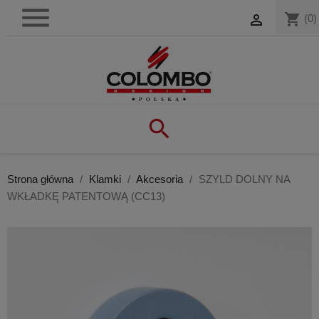

shopping_cart

(0)

Strona główna
Klamki
Akcesoria
SZYLD DOLNY NA
WKŁADKĘ PATENTOWĄ (CC13)