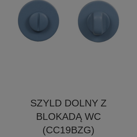

Szybki podgląd
SZYLD DOLNY Z
+19
BLOKADĄ WC
(CC19BZG)