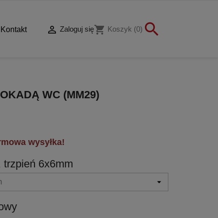


shopping_cart
Zaloguj się
Koszyk
(0)
Kontakt
LOKADĄ WC (MM29)
rmowa wysyłka!
, trzpień 6x6mm
towy