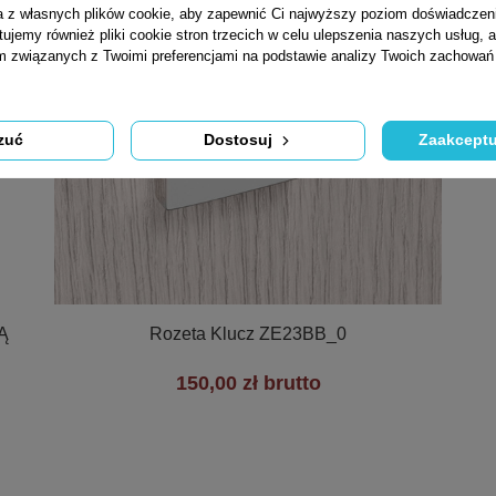
ta z własnych plików cookie, aby zapewnić Ci najwyższy poziom doświadczen
tujemy również pliki cookie stron trzecich w celu ulepszenia naszych usług, a
am związanych z Twoimi preferencjami na podstawie analizy Twoich zachowa
zuć
Dostosuj
Zaakceptu

Szybki podgląd
Ą
Rozeta Klucz ZE23BB_0
150,00 zł brutto
+1