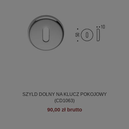

Szybki podgląd
SZYLD DOLNY NA KLUCZ POKOJOWY
(CD1063)
90,00 zł brutto
+6