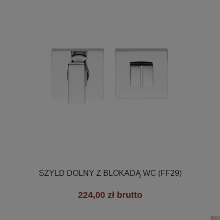

Szybki podgląd
SZYLD DOLNY Z BLOKADĄ WC (FF29)
224,00 zł brutto