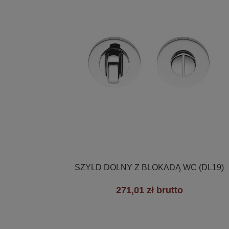

Szybki podgląd
SZYLD DOLNY Z BLOKADĄ WC (DL19)
271,01 zł brutto