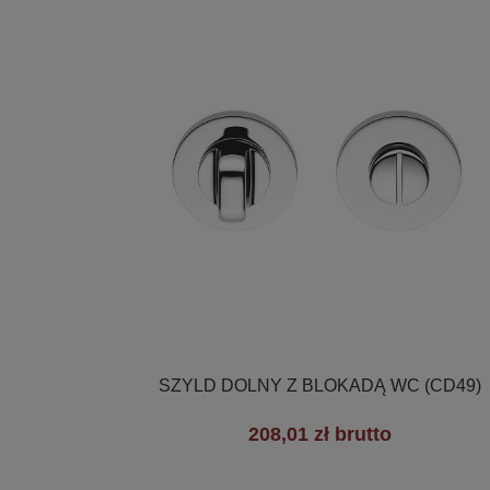

Szybki podgląd
SZYLD DOLNY Z BLOKADĄ WC (CD49)
208,01 zł brutto
+7