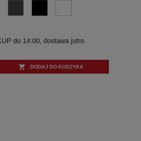
GL
GM
BI
NM
-
-
biały
czarny
grafit
grafit
matowy
matowy
błyszczący
matowy
PVD
PVD
 do 14:00, dostawa jutro

DODAJ DO KOSZYKA