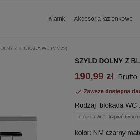
Klamki
Akcesoria łazienkowe
DOLNY Z BLOKADĄ WC (MM29)
SZYLD DOLNY Z B
190,99 zł
Brutto

Zawsze dostępna da
Rodzaj: blokada WC 
kolor: NM czarny ma