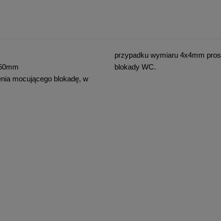
przypadku wymiaru 4x4mm pro
0-50mm
blokady WC.
enia mocującego blokadę, w