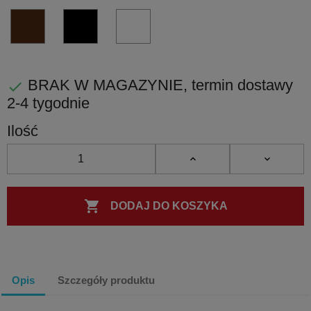
błyscząca
matowa
matowy
błyszczący
BR
NM
BI
PVD
PVD
PVD
PVD
-
czarny
biały
brąz
matowy
matowy
BRAK W MAGAZYNIE, termin dostawy

2-4 tygodnie
Ilość

DODAJ DO KOSZYKA
Opis
Szczegóły produktu