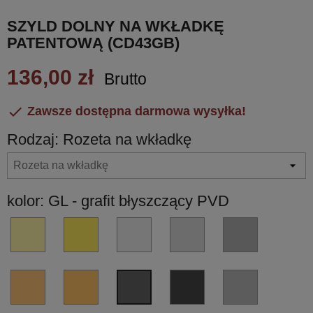
SZYLD DOLNY NA WKŁADKĘ
PATENTOWĄ (CD43GB)
136,00 zł
Brutto

Zawsze dostępna darmowa wysyłka!
Rodzaj: Rozeta na wkładkę
kolor: GL - grafit błyszczący PVD
OL
OM
HPS/1
CR
CM
-
-
-
-
-
złoty
złoty
stal
chrom
chrom
błyszczący
matowy
nierdzewna
błyszczący
matowy
VL
VM
GM
NI
GL
PVD
PVD
PVD
-
-
-
-
-
miedź
miedź
grafit
nikiel
grafit