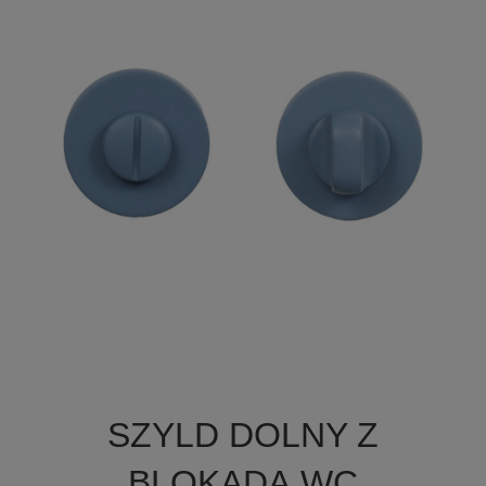

Szybki podgląd
SZYLD DOLNY Z
+19
BLOKADĄ WC