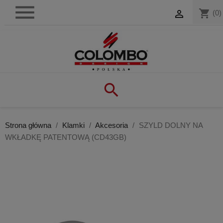

shopping_cart

(0)

Strona główna
Klamki
Akcesoria
SZYLD DOLNY NA
WKŁADKĘ PATENTOWĄ (CD43GB)