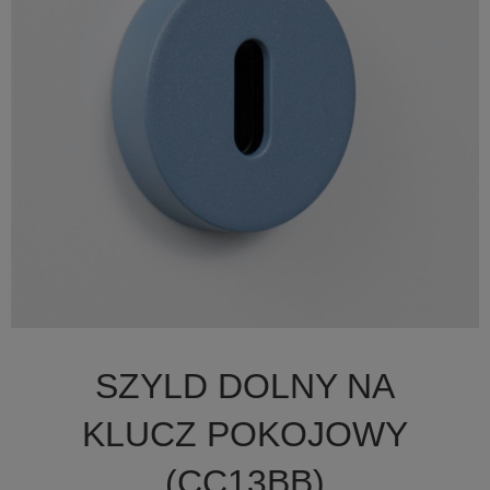

Szybki podgląd
SZYLD DOLNY NA
+19
KLUCZ POKOJOWY
(CC13BB)