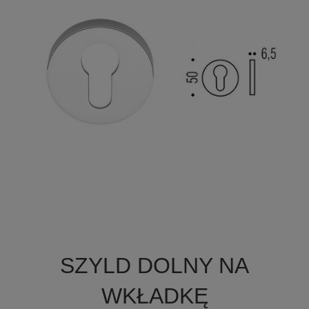

Szybki podgląd
SZYLD DOLNY NA
WKŁADKĘ