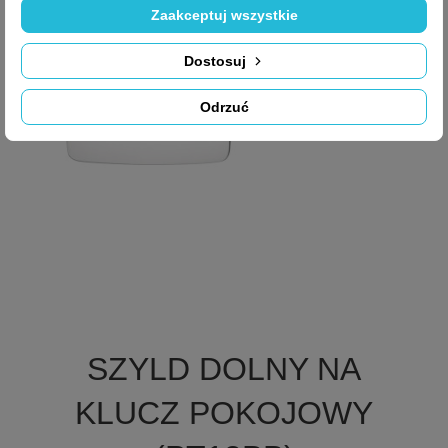
Zaakceptuj wszystkie
Dostosuj
Odrzuć

Szybki podgląd
SZYLD DOLNY NA
+1
KLUCZ POKOJOWY