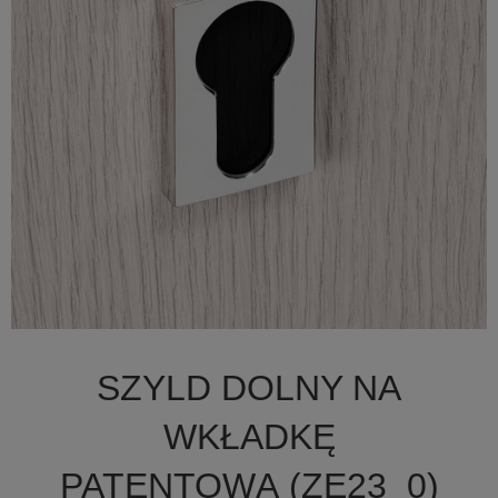

Szybki podgląd
SZYLD DOLNY NA
+1
WKŁADKĘ
PATENTOWĄ (ZE23_0)