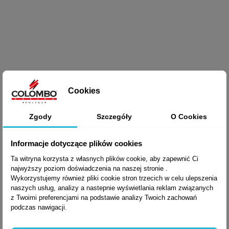

Szybki podgląd
BLOKADA WC
Cookies
+7
CC29BZG
Zgody
Szczegóły
O Cookies
Informacje dotyczące plików cookies
180,99 zł brutto
Ta witryna korzysta z własnych plików cookie, aby zapewnić Ci
najwyższy poziom doświadczenia na naszej stronie .
Wykorzystujemy również pliki cookie stron trzecich w celu ulepszenia
naszych usług, analizy a nastepnie wyświetlania reklam związanych
z Twoimi preferencjami na podstawie analizy Twoich zachowań
podczas nawigacji.