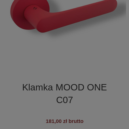

Szybki podgląd
Klamka MOOD ONE
C07
181,00 zł brutto