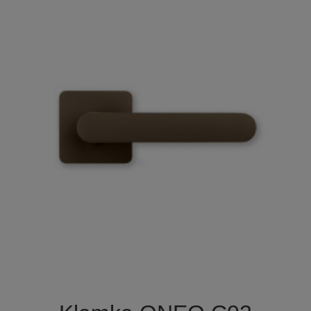

Szybki podgląd