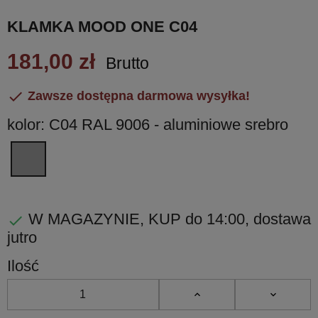
KLAMKA MOOD ONE C04
181,00 zł
Brutto

Zawsze dostępna darmowa wysyłka!
kolor: C04 RAL 9006 - aluminiowe srebro
C04
RAL
9006
-
W MAGAZYNIE, KUP do 14:00, dostawa

aluminiowe
jutro
srebro
Ilość