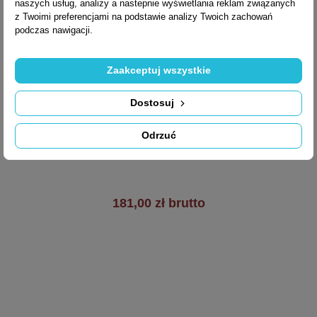
naszych usług, analizy a nastepnie wyświetlania reklam związanych
z Twoimi preferencjami na podstawie analizy Twoich zachowań
podczas nawigacji.
Zaakceptuj wszystkie

Szybki podgląd
Dostosuj
Klamka MOOD ONE
Odrzuć
C03
181,00 zł brutto