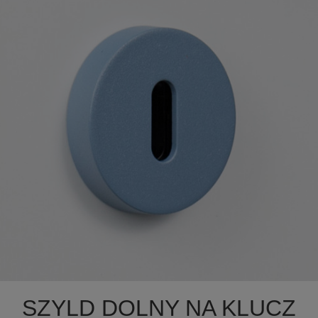

Szybki podgląd
SZYLD DOLNY NA KLUCZ