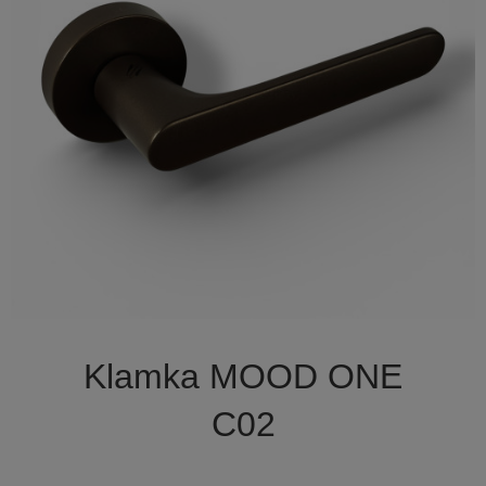

Szybki podgląd
Klamka MOOD ONE
C02