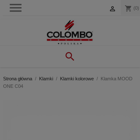

shopping_cart

(0)

Strona główna
Klamki
Klamki kolorowe
Klamka MOOD
ONE C04