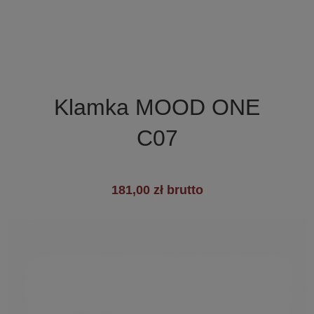

Szybki podgląd
Klamka MOOD ONE
C07
181,00 zł brutto