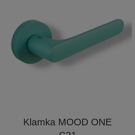

Szybki podgląd
Klamka MOOD ONE