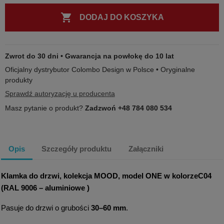

DODAJ DO KOSZYKA
Zwrot do 30 dni • Gwarancja na powłokę do 10 lat
Oficjalny dystrybutor Colombo Design w Polsce • Oryginalne
produkty
Sprawdź autoryzację u producenta
Masz pytanie o produkt?
Zadzwoń +48 784 080 534
Opis
Szczegóły produktu
Załączniki
Klamka do drzwi, kolekcja MOOD, model ONE w kolorze
C04
(RAL 9006 – aluminiowe )
Pasuje do drzwi o grubości
30–60 mm
.