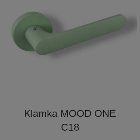

Szybki podgląd
Klamka MOOD ONE
C18