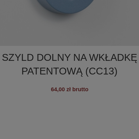

Szybki podgląd
SZYLD DOLNY NA WKŁADKĘ
PATENTOWĄ (CC13)
+19
64,00 zł brutto