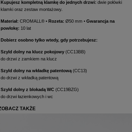
Kupujesz kompletną klamkę do jednych drzwi:
dwie połówki
klamki oraz zestaw montażowy.
Materiał:
CROMALL® •
Rozeta:
Ø50 mm •
Gwarancja na
powłokę:
10 lat
Dobierz osobno tylko wtedy, gdy potrzebujesz:
Szyld dolny na klucz pokojowy
(CC13BB)
do drzwi z zamkiem na klucz
Szyld dolny na wkładkę patentową
(CC13)
do drzwi z wkładką patentową
Szyld dolny z blokadą WC
(CC19BZG)
do drzwi łazienkowych i wc
ZOBACZ TAKŻE