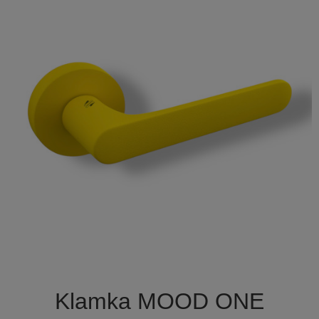

Szybki podgląd
Klamka MOOD ONE