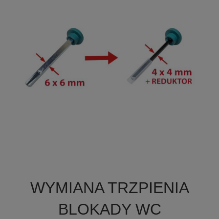

Szybki podgląd
WYMIANA TRZPIENIA
BLOKADY WC