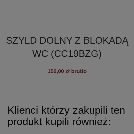

Szybki podgląd
SZYLD DOLNY Z BLOKADĄ
WC (CC19BZG)
+19
152,00 zł brutto
Klienci którzy zakupili ten
produkt kupili również: