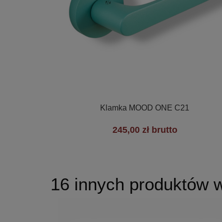

Szybki podgląd
Klamka MOOD ONE C21
245,00 zł brutto
16 innych produktów w 