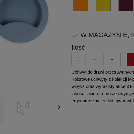
czysta
brąz
RAL
RAL
biel
2003
1018
-
-
pastelowa
cytrynowa
W MAGAZYNIE, KUP

pomarańcz
żółć
Ilość
Uchwyt do drzwi przesuwanych
Kolorowe uchwyty z kolekcji Mo
wnętrz oraz wyrazisty akcent k
jakości lakierem proszkowym, wy
ergonomiczny kształt gwarantu
