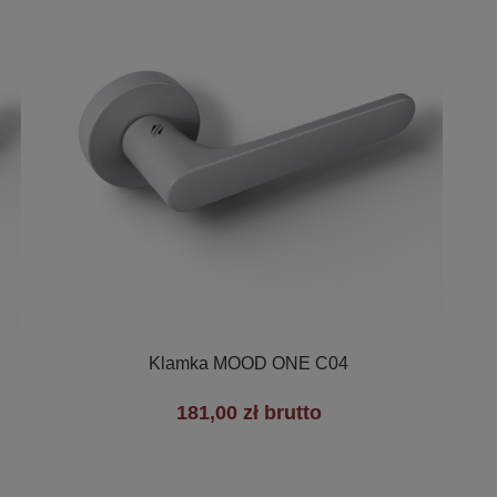

Szybki podgląd
Klamka MOOD ONE C04
181,00 zł brutto