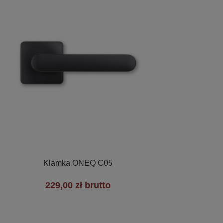

Szybki podgląd
Klamka ONEQ C05
229,00 zł brutto