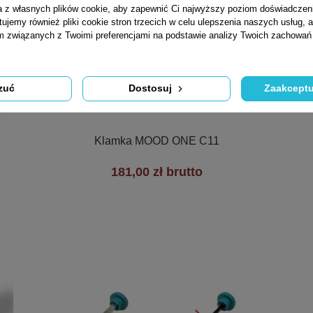
ta z własnych plików cookie, aby zapewnić Ci najwyższy poziom doświadczen
tujemy również pliki cookie stron trzecich w celu ulepszenia naszych usług, a
am związanych z Twoimi preferencjami na podstawie analizy Twoich zachowa
zuć
Dostosuj
Zaakceptu

Szybki podgląd
Klamka MOOD ONE C11
181,00 zł brutto