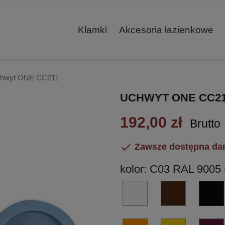
Klamki
Akcesoria łazienkowe
hwyt ONE CC211
UCHWYT ONE CC2
192,00 zł
Brutto

Zawsze dostępna da
kolor: C03 RAL 9005 
C01
C02
RAL
ANODA
9016
-
-
kawowy
C08
C09