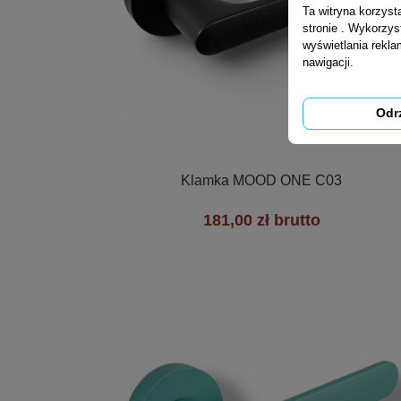
Ta witryna korzys
stronie . Wykorzys
wyświetlania rekl
nawigacji.
Odr

Szybki podgląd
Klamka MOOD ONE C03
181,00 zł brutto