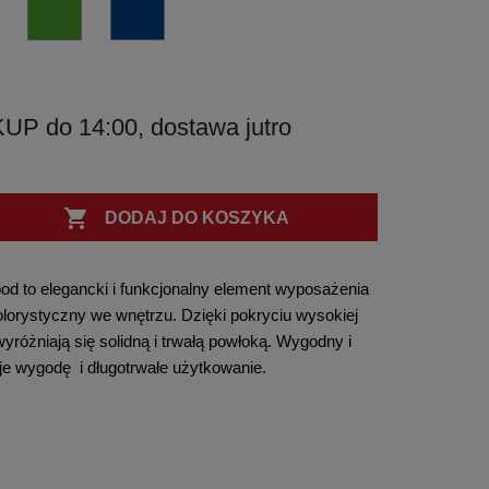
aluminiowe
tytan
oceaniczny
truskawkowa
głęboka
RAL
RAL
RAL
srebro
błękit
czerwień
czerń
4004
6018
5005
-
-
-
bordowy
limonkowa
lazurowy
 do 14:00, dostawa jutro
fiolet
zieleń
błękit

DODAJ DO KOSZYKA
od to elegancki i funkcjonalny element wyposażenia
olorystyczny we wnętrzu. Dzięki pokryciu wysokiej
różniają się solidną i trwałą powłoką. Wygodny i
je wygodę i długotrwałe użytkowanie.