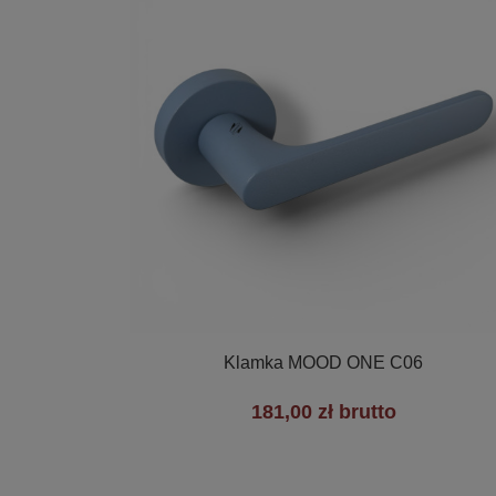

Szybki podgląd
Klamka MOOD ONE C06
181,00 zł brutto