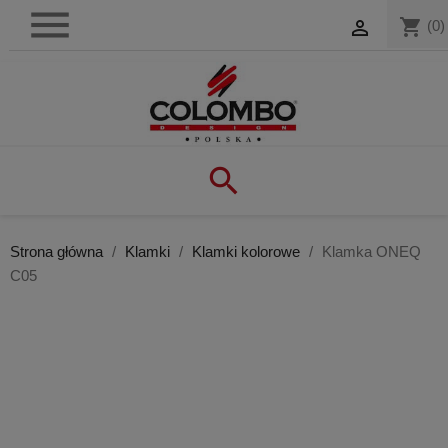

shopping_cart

(0)

Strona główna
Klamki
Klamki kolorowe
Klamka ONEQ
C05