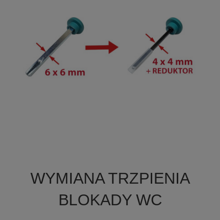

Szybki podgląd
WYMIANA TRZPIENIA
BLOKADY WC