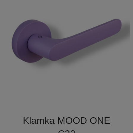

Szybki podgląd
Klamka MOOD ONE