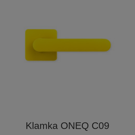

Szybki podgląd
Klamka ONEQ C09