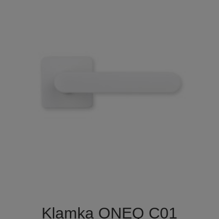

Szybki podgląd
Klamka ONEQ C01