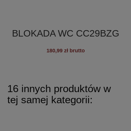

Szybki podgląd
BLOKADA WC CC29BZG
+7
180,99 zł brutto
16 innych produktów w
tej samej kategorii: