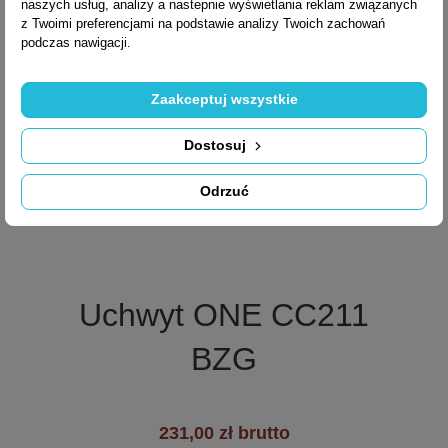
naszych usług, analizy a nastepnie wyświetlania reklam związanych
z Twoimi preferencjami na podstawie analizy Twoich zachowań
podczas nawigacji.
Zaakceptuj wszystkie
Dostosuj
Odrzuć

Szybki podgląd
Uchwyt ONE CC211
+7
BZG
231,00 zł brutto