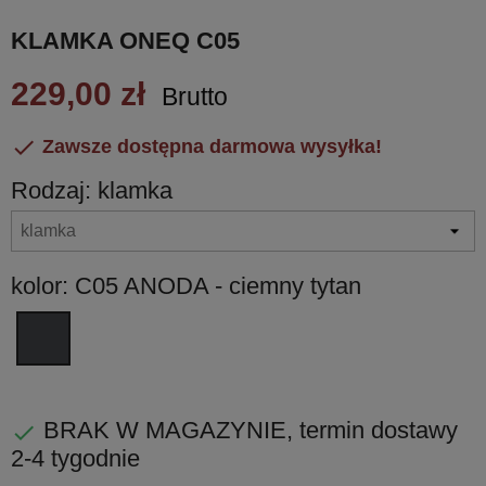
KLAMKA ONEQ C05
229,00 zł
Brutto

Zawsze dostępna darmowa wysyłka!
Rodzaj: klamka
kolor: C05 ANODA - ciemny tytan
C05
ANODA
-
ciemny
BRAK W MAGAZYNIE, termin dostawy

tytan
2-4 tygodnie