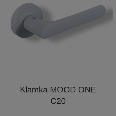

Szybki podgląd
Klamka MOOD ONE
C20