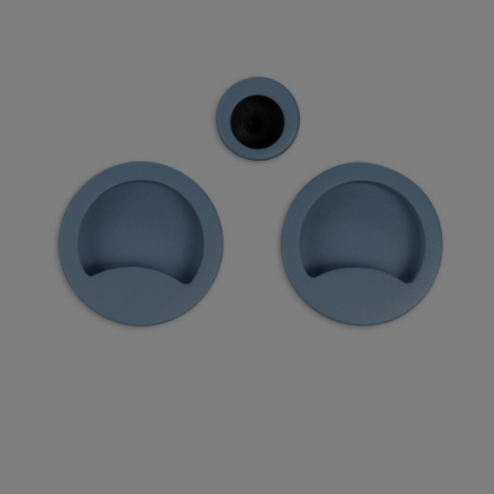

Szybki podgląd