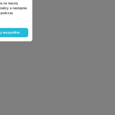
ia na naszej
nalizy a nastepnie
ń podczas
j wszystkie