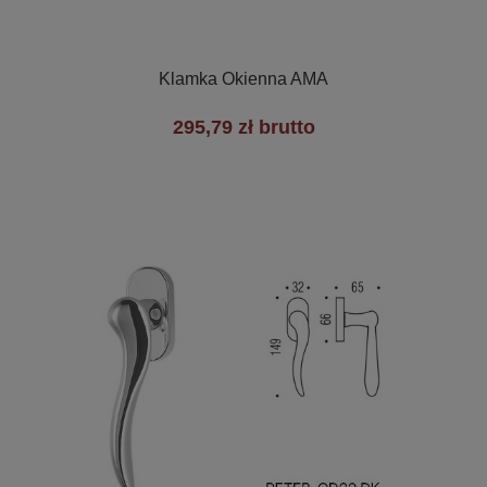

Szybki podgląd
Klamka Okienna AMA
295,79 zł brutto