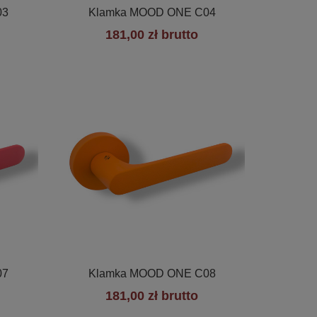

Szybki podgląd
03
Klamka MOOD ONE C04
181,00 zł brutto

Szybki podgląd
07
Klamka MOOD ONE C08
181,00 zł brutto