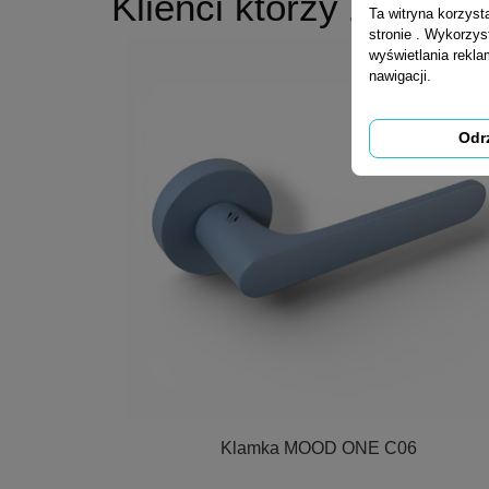
Klienci którzy zakupili
Ta witryna korzys
stronie . Wykorzys
wyświetlania rekl
nawigacji.
Odr

Szybki podgląd
Klamka MOOD ONE C06