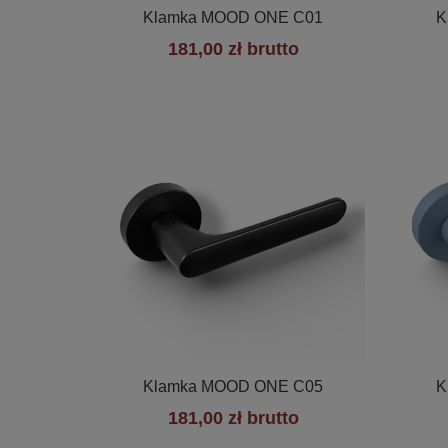

Szybki podgląd
Klamka MOOD ONE C01
K
181,00 zł brutto

Szybki podgląd
Klamka MOOD ONE C05
K
181,00 zł brutto