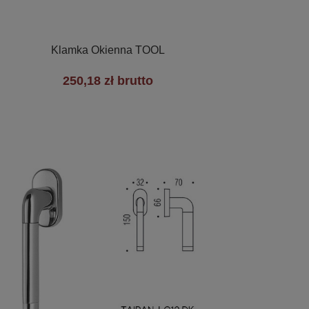

Szybki podgląd
Klamka Okienna TOOL
250,18 zł brutto