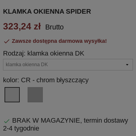
KLAMKA OKIENNA SPIDER
323,24 zł
Brutto

Zawsze dostępna darmowa wysyłka!
Rodzaj: klamka okienna DK
kolor: CR - chrom błyszczący
CM
CR
-
-
chrom
chrom
matowy
błyszczący
BRAK W MAGAZYNIE, termin dostawy

2-4 tygodnie