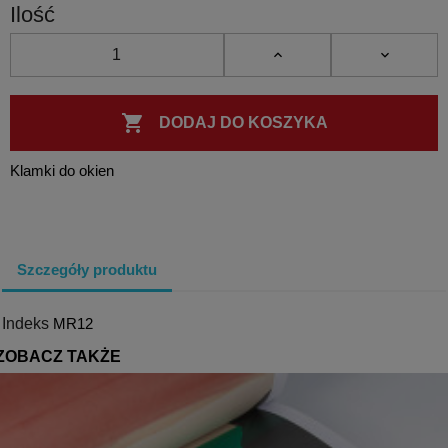
Ilość

DODAJ DO KOSZYKA
Klamki do okien
Szczegóły produktu
Indeks
MR12
ZOBACZ TAKŻE