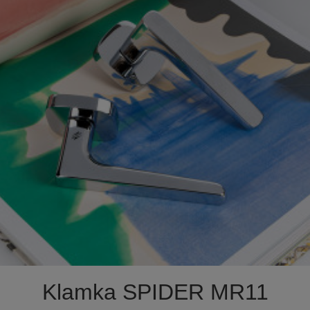

Szybki podgląd
Klamka SPIDER MR11