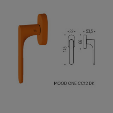

Szybki podgląd