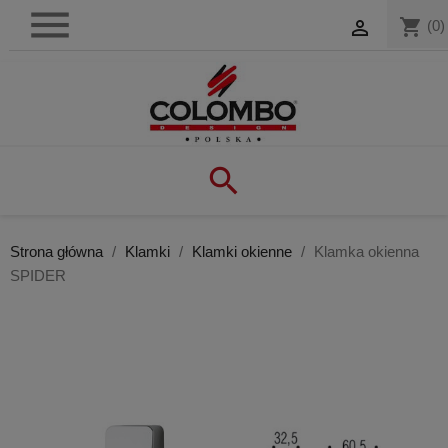

shopping_cart

(0)

Strona główna
Klamki
Klamki okienne
Klamka okienna
SPIDER