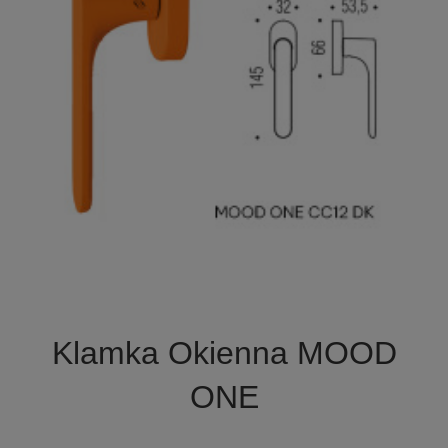

Szybki podgląd
Klamka Okienna MOOD
+7
ONE