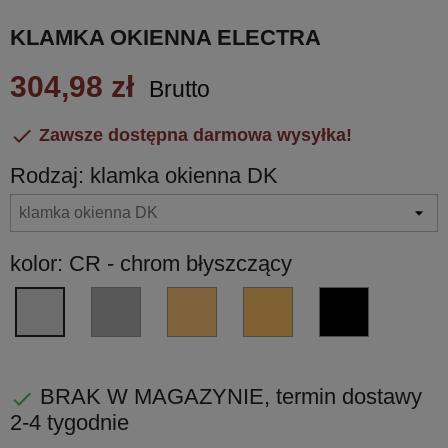
KLAMKA OKIENNA ELECTRA
304,98 zł
Brutto

Zawsze dostępna darmowa wysyłka!
Rodzaj: klamka okienna DK
kolor: CR - chrom błyszczący
CM
VL
VM
NM
CR
-
-
-
czarny
-
chrom
miedź
miedź
matowy
chrom
matowy
błyscząca
matowa
błyszczący
BRAK W MAGAZYNIE, termin dostawy

PVD
PVD
2-4 tygodnie