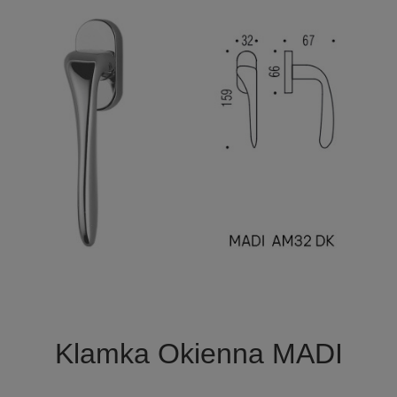

Szybki podgląd
Klamka Okienna MADI