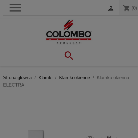

shopping_cart

(0)

Strona główna
Klamki
Klamki okienne
Klamka okienna
ELECTRA