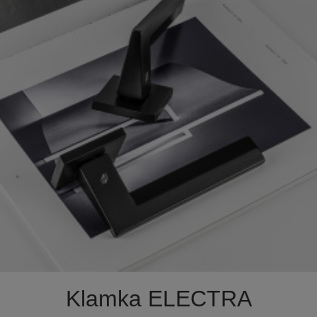

Szybki podgląd
Klamka ELECTRA