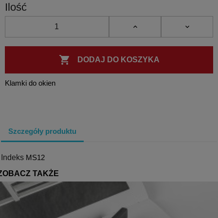
Ilość

DODAJ DO KOSZYKA
Klamki do okien
Szczegóły produktu
Indeks
MS12
ZOBACZ TAKŻE