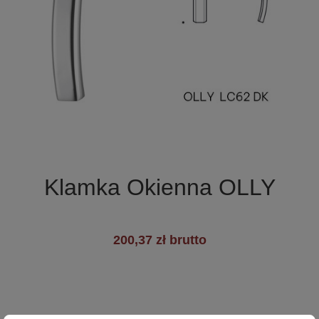

Szybki podgląd
Klamka Okienna OLLY
200,37 zł brutto