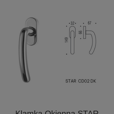

Szybki podgląd
Klamka Okienna STAR