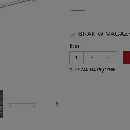
PVD
biały
matowy
BRAK W MAGAZYNIE

Ilość
WIESZAK NA RĘCZNIK
