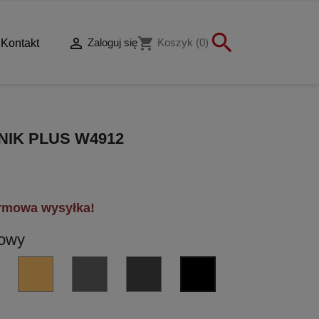


shopping_cart
Zaloguj się
Koszyk
(0)
Kontakt
NIK PLUS W4912
rmowa wysyłka!
towy
VL
VM
GL
GM
NM
-
-
-
-
czarny
miedź
miedź
grafit
grafit
matowy
błyscząca
matowa
błyszczący
matowy