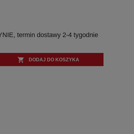
PVD
PVD
PVD
PVD
, termin dostawy 2-4 tygodnie

DODAJ DO KOSZYKA