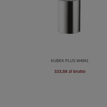

Szybki podgląd
KUBEK PLUS W4941
333,58 zł brutto
+3