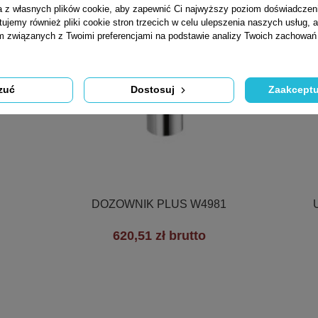
ta z własnych plików cookie, aby zapewnić Ci najwyższy poziom doświadczen
tujemy również pliki cookie stron trzecich w celu ulepszenia naszych usług, a
am związanych z Twoimi preferencjami na podstawie analizy Twoich zachowa
zuć
Dostosuj
Zaakceptu

Szybki podgląd
DOZOWNIK PLUS W4981
620,51 zł brutto
+3