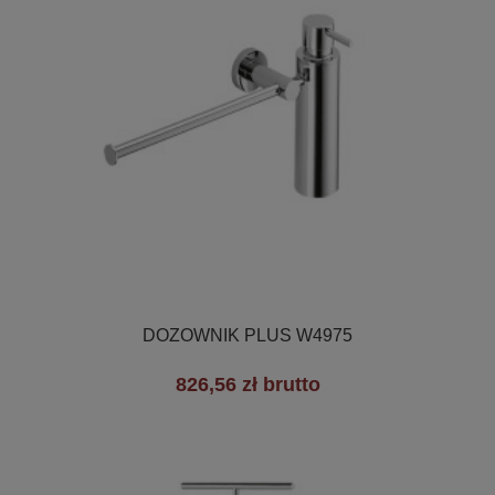

Szybki podgląd
DOZOWNIK PLUS W4975
826,56 zł brutto
+3