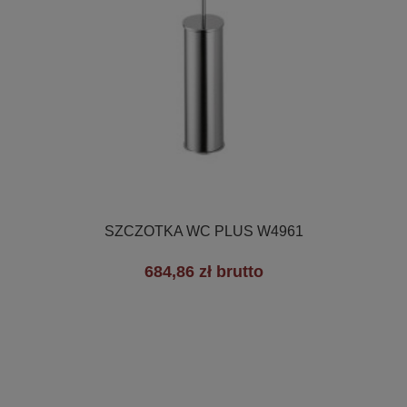

Szybki podgląd
SZCZOTKA WC PLUS W4961
684,86 zł brutto
+3