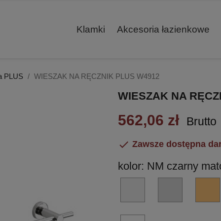
Klamki
Akcesoria łazienkowe
ja PLUS
WIESZAK NA RĘCZNIK PLUS W4912
WIESZAK NA RĘCZ
562,06 zł
Brutto

Zawsze dostępna da
kolor: NM czarny ma
HPS/1
CR
-
-
stal
chrom
nierdzewna
błyszczący
BI