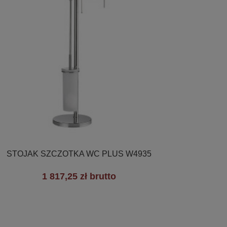

Szybki podgląd
STOJAK SZCZOTKA WC PLUS W4935
1 817,25 zł brutto