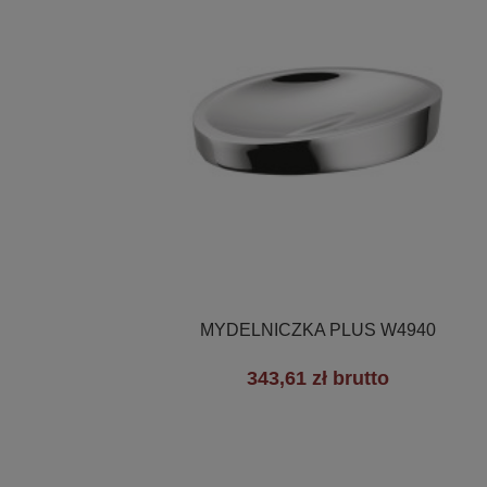

Szybki podgląd
MYDELNICZKA PLUS W4940
343,61 zł brutto
+3