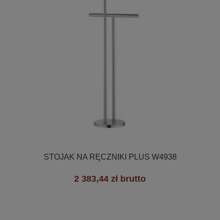

Szybki podgląd
STOJAK NA RĘCZNIKI PLUS W4938
2 383,44 zł brutto