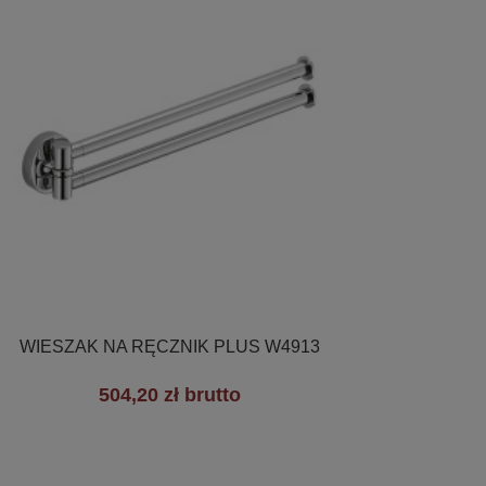

Szybki podgląd
WIESZAK NA RĘCZNIK PLUS W4913
504,20 zł brutto
+3