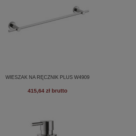

Szybki podgląd
WIESZAK NA RĘCZNIK PLUS W4909
415,64 zł brutto
+3