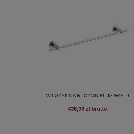

Szybki podgląd
WIESZAK NA RĘCZNIK PLUS W4910
436,90 zł brutto
+3