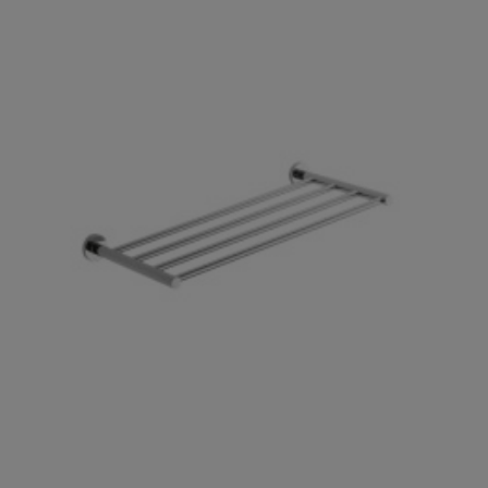

Szybki podgląd