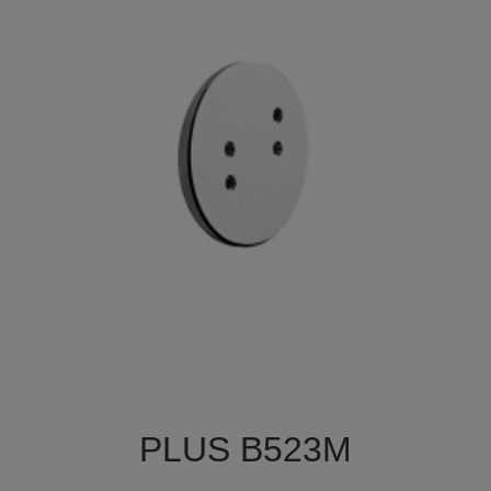

Szybki podgląd
PLUS B523M
+1