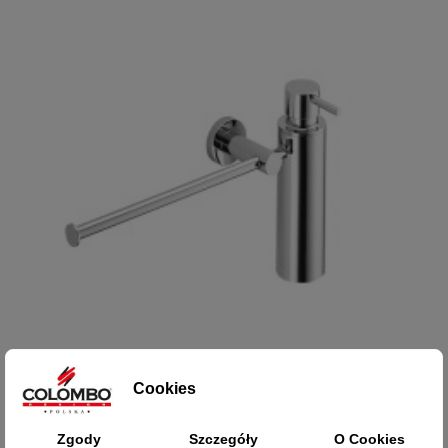
Cookies

Szybki podgląd
Zgody
Szczegóły
O Cookies