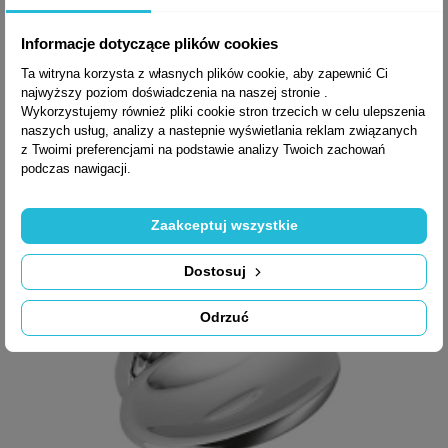
DOZOWNIK PLUS
+3
W4975
Informacje dotyczące plików cookies
Ta witryna korzysta z własnych plików cookie, aby zapewnić Ci
najwyższy poziom doświadczenia na naszej stronie .
Wykorzystujemy również pliki cookie stron trzecich w celu ulepszenia
826,56 zł brutto
naszych usług, analizy a nastepnie wyświetlania reklam związanych
z Twoimi preferencjami na podstawie analizy Twoich zachowań
podczas nawigacji.
Zaakceptuj wszystkie
Dostosuj
Odrzuć