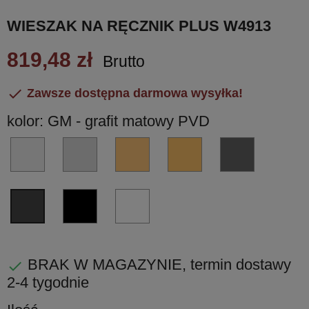
WIESZAK NA RĘCZNIK PLUS W4913
819,48 zł
Brutto

Zawsze dostępna darmowa wysyłka!
kolor: GM - grafit matowy PVD
HPS/1
CR
VL
VM
GL
-
-
-
-
-
stal
chrom
miedź
miedź
grafit
nierdzewna
błyszczący
błyscząca
matowa
błyszczący
NM
BI
GM
PVD
PVD
PVD
PVD
czarny
biały
-
matowy
matowy
grafit
matowy
BRAK W MAGAZYNIE, termin dostawy

PVD
2-4 tygodnie