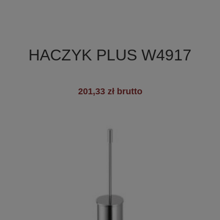

Szybki podgląd
HACZYK PLUS W4917
+3
201,33 zł brutto