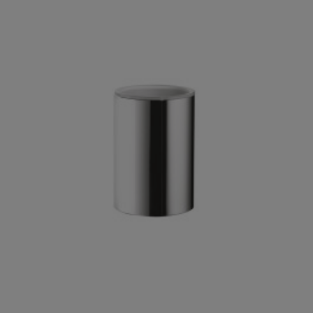

Szybki podgląd