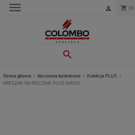

shopping_cart

(0)

Strona główna
Akcesoria łazienkowe
Kolekcja PLUS
WIESZAK NA RĘCZNIK PLUS W4913