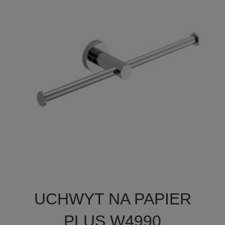

Szybki podgląd
UCHWYT NA PAPIER
PLUS W4990