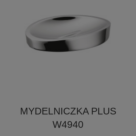

Szybki podgląd
MYDELNICZKA PLUS
+3
W4940