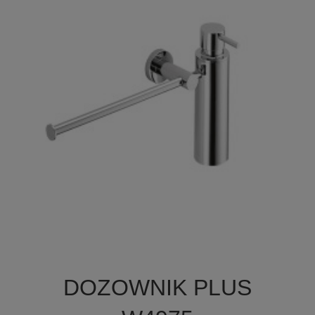

Szybki podgląd
DOZOWNIK PLUS
+3