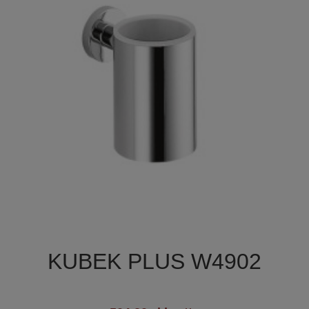

Szybki podgląd
KUBEK PLUS W4902
+3