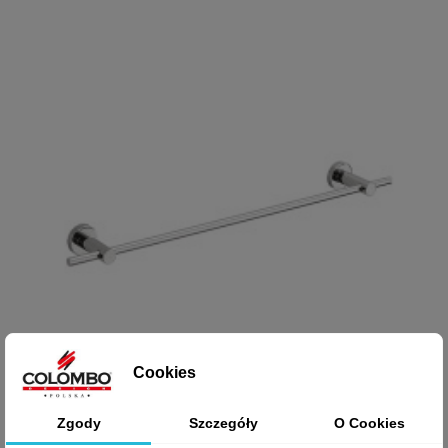
Cookies
Zgody
Szczegóły
O Cookies

Szybki podgląd