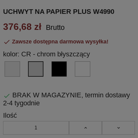
UCHWYT NA PAPIER PLUS W4990
376,68 zł
Brutto

Zawsze dostępna darmowa wysyłka!
kolor: CR - chrom błyszczący
HPS/1
NM
BI
CR
-
czarny
biały
-
stal
matowy
matowy
chrom
nierdzewna
błyszczący
BRAK W MAGAZYNIE, termin dostawy

PVD
2-4 tygodnie
Ilość