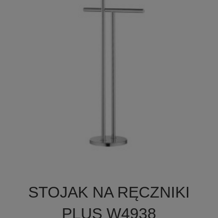

Szybki podgląd
STOJAK NA RĘCZNIKI
PLUS W4938