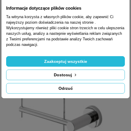
WIESZAK NA RĘCZNIK
Informacje dotyczące plików cookies
+3
PLUS W4910
Ta witryna korzysta z własnych plików cookie, aby zapewnić Ci
najwyższy poziom doświadczenia na naszej stronie .
Wykorzystujemy również pliki cookie stron trzecich w celu ulepszenia
naszych usług, analizy a nastepnie wyświetlania reklam związanych
z Twoimi preferencjami na podstawie analizy Twoich zachowań
436,90 zł brutto
podczas nawigacji.
Zaakceptuj wszystkie
Dostosuj
Odrzuć