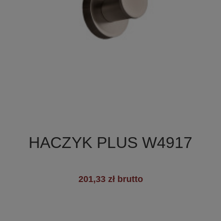

Szybki podgląd
HACZYK PLUS W4917
+3
201,33 zł brutto