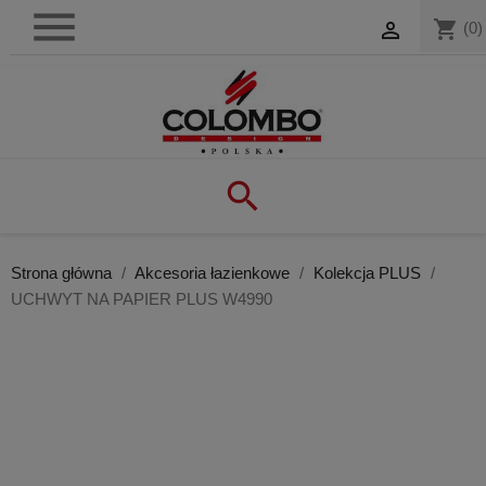

shopping_cart

(0)

Strona główna
Akcesoria łazienkowe
Kolekcja PLUS
UCHWYT NA PAPIER PLUS W4990