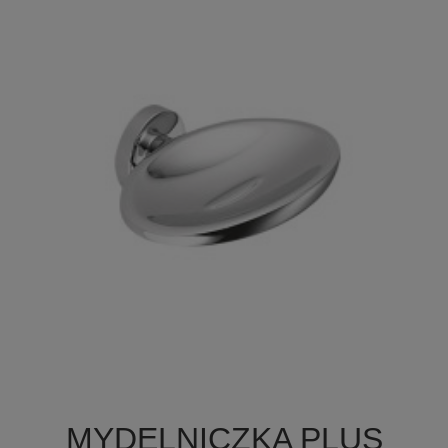

Szybki podgląd
MYDELNICZKA PLUS