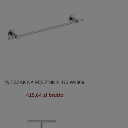

Szybki podgląd
WIESZAK NA RĘCZNIK PLUS W4909
415,64 zł brutto
+3