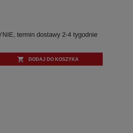
PVD
PVD
PVD
PVD
, termin dostawy 2-4 tygodnie

DODAJ DO KOSZYKA