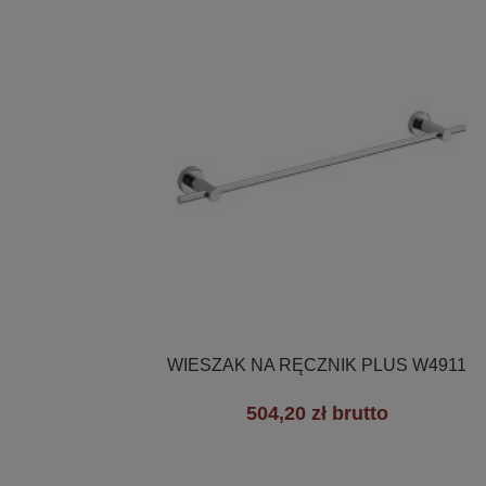

Szybki podgląd
WIESZAK NA RĘCZNIK PLUS W4911
504,20 zł brutto
+3