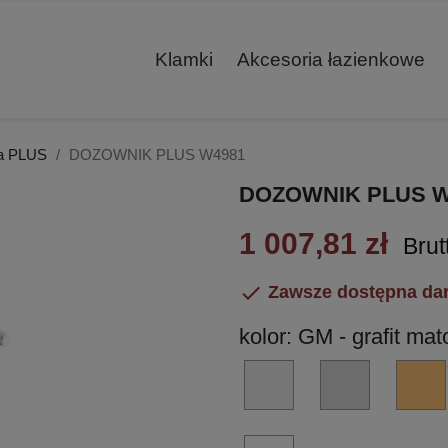
Klamki
Akcesoria łazienkowe
ja PLUS
DOZOWNIK PLUS W4981
DOZOWNIK PLUS W
1 007,81 zł
Brut

Zawsze dostępna da
kolor: GM - grafit m
HPS/1
CR
-
-
stal
chrom
nierdzewna
błyszczący
BI