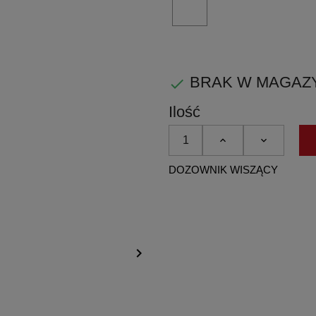
PVD
biały
matowy
BRAK W MAGAZYNIE

Ilość
DOZOWNIK WISZĄCY
