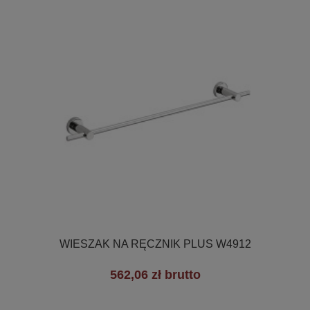

Szybki podgląd
WIESZAK NA RĘCZNIK PLUS W4912
562,06 zł brutto
+3