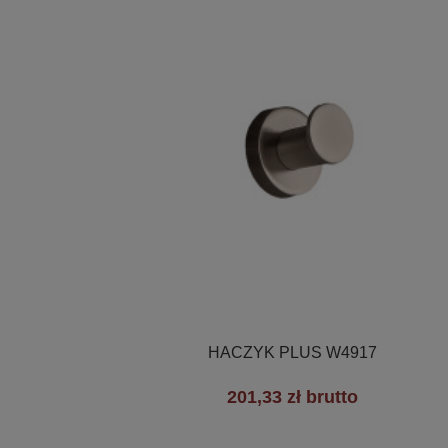

Szybki podgląd
HACZYK PLUS W4917
201,33 zł brutto
+3