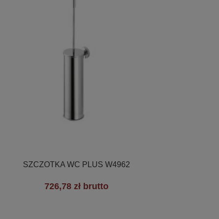

Szybki podgląd
SZCZOTKA WC PLUS W4962
726,78 zł brutto
+3