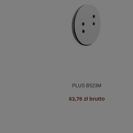

Szybki podgląd
PLUS B523M
63,76 zł brutto
+1