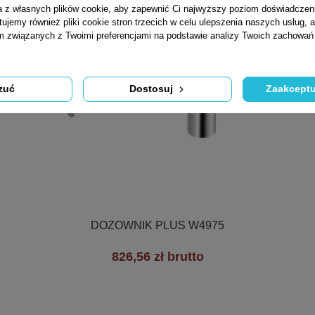
ta z własnych plików cookie, aby zapewnić Ci najwyższy poziom doświadczen
tujemy również pliki cookie stron trzecich w celu ulepszenia naszych usług, a
am związanych z Twoimi preferencjami na podstawie analizy Twoich zachowa
zuć
Dostosuj
Zaakceptu

Szybki podgląd
DOZOWNIK PLUS W4975
826,56 zł brutto
+3