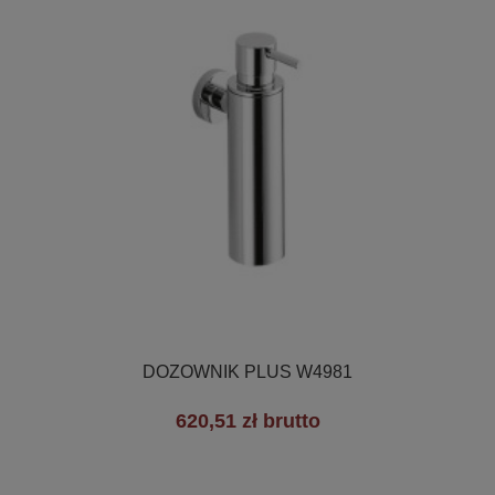

Szybki podgląd
DOZOWNIK PLUS W4981
620,51 zł brutto
+3