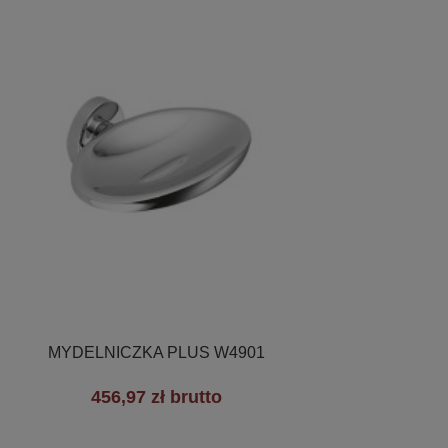

Szybki podgląd
MYDELNICZKA PLUS W4901
456,97 zł brutto
+3