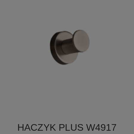

Szybki podgląd
HACZYK PLUS W4917