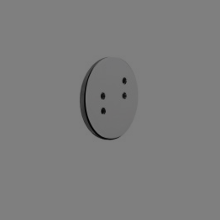

Szybki podgląd