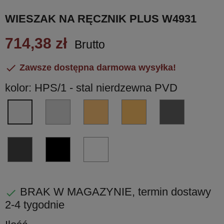
WIESZAK NA RĘCZNIK PLUS W4931
714,38 zł
Brutto

Zawsze dostępna darmowa wysyłka!
kolor: HPS/1 - stal nierdzewna PVD
CR
VL
VM
GL
HPS/1
-
-
-
-
-
chrom
miedź
miedź
grafit
stal
błyszczący
błyscząca
matowa
błyszczący
nierdzewna
GM
NM
BI
PVD
PVD
PVD
PVD
-
czarny
biały
grafit
matowy
matowy
matowy
BRAK W MAGAZYNIE, termin dostawy

PVD
2-4 tygodnie