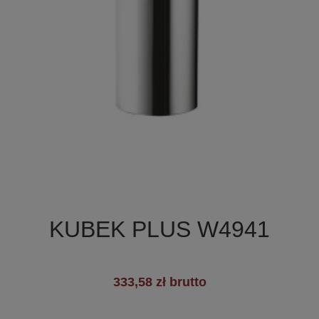

Szybki podgląd
KUBEK PLUS W4941
+3
333,58 zł brutto