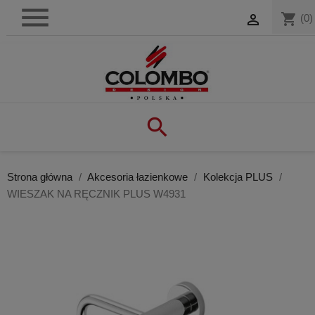

shopping_cart

(0)

Strona główna
Akcesoria łazienkowe
Kolekcja PLUS
WIESZAK NA RĘCZNIK PLUS W4931