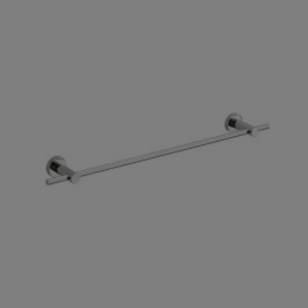

Szybki podgląd