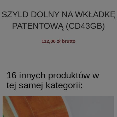

Szybki podgląd
SZYLD DOLNY NA WKŁADKĘ
PATENTOWĄ (CD43GB)
+8
112,00 zł brutto
16 innych produktów w
tej samej kategorii: