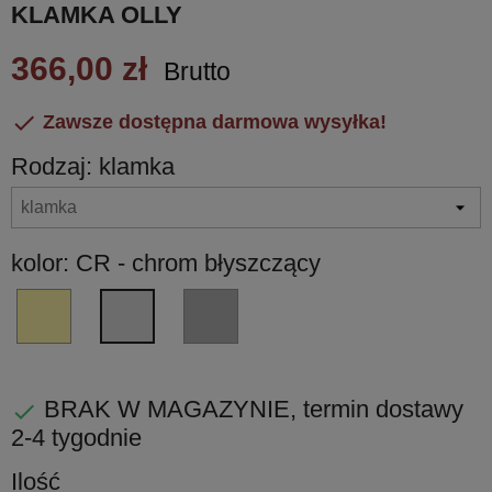
KLAMKA OLLY
366,00 zł
Brutto

Zawsze dostępna darmowa wysyłka!
Rodzaj: klamka
kolor: CR - chrom błyszczący
OL
CM
CR
-
-
-
złoty
chrom
chrom
błyszczący
matowy
błyszczący
BRAK W MAGAZYNIE, termin dostawy

PVD
2-4 tygodnie
Ilość