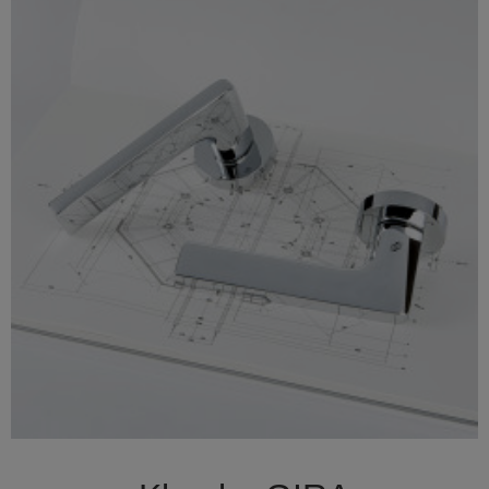

Szybki podgląd