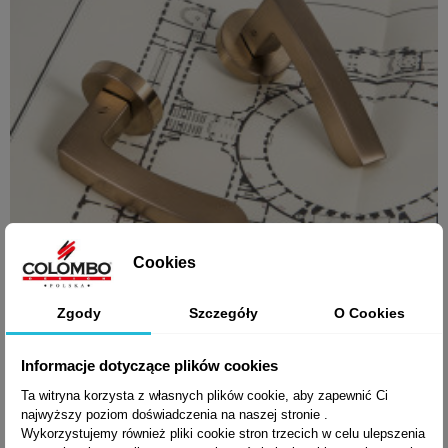
Cookies
Zgody
Szczegóły
O Cookies
Informacje dotyczące plików cookies

Szybki podgląd
Klamka VIOLA
Ta witryna korzysta z własnych plików cookie, aby zapewnić Ci
najwyższy poziom doświadczenia na naszej stronie .
Wykorzystujemy również pliki cookie stron trzecich w celu ulepszenia