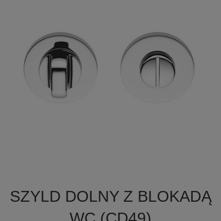

Szybki podgląd
SZYLD DOLNY Z BLOKADĄ
WC (CD49)
+7