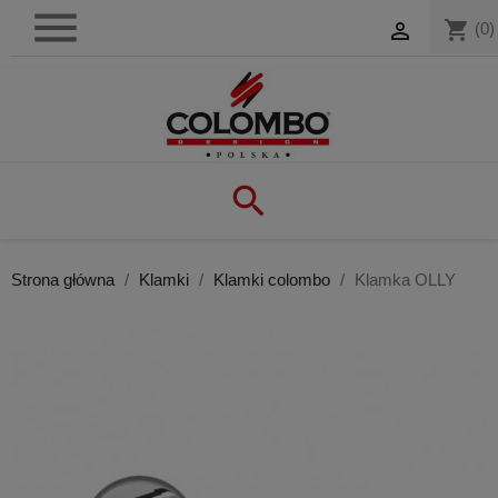

shopping_cart

(0)

Strona główna
Klamki
Klamki colombo
Klamka OLLY