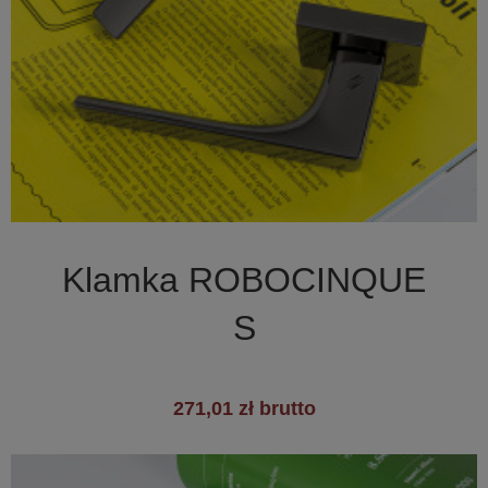

Szybki podgląd
Klamka ROBOCINQUE
+1
S
271,01 zł brutto