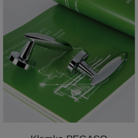

Szybki podgląd