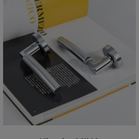

Szybki podgląd