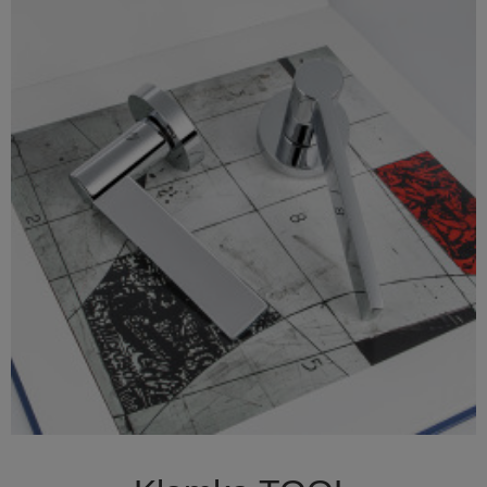

Szybki podgląd