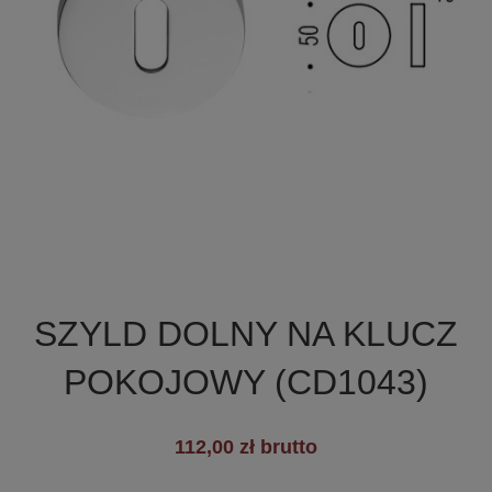

Szybki podgląd
SZYLD DOLNY NA KLUCZ
POKOJOWY (CD1043)
+8
112,00 zł brutto