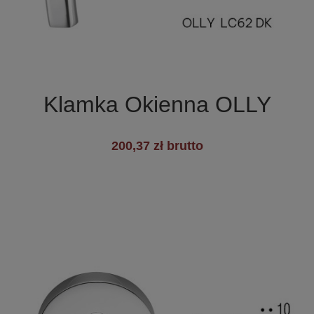

Szybki podgląd
Klamka Okienna OLLY
200,37 zł brutto