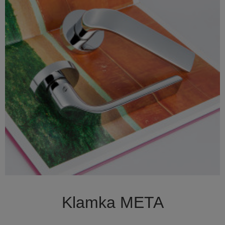

Szybki podgląd
Klamka META