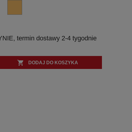
CM
VM
-
-
chrom
miedź
matowy
matowa
PVD
, termin dostawy 2-4 tygodnie

DODAJ DO KOSZYKA