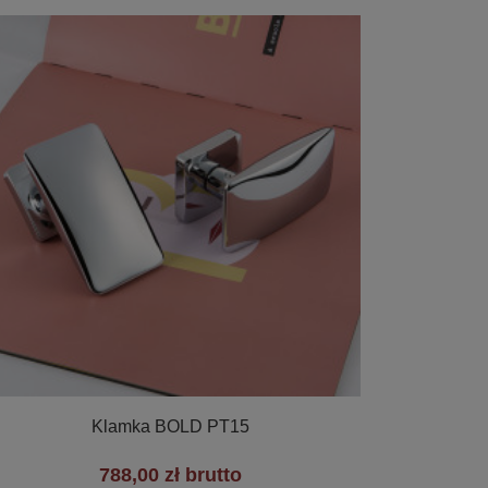

Szybki podgląd
Klamka BOLD PT15
788,00 zł brutto