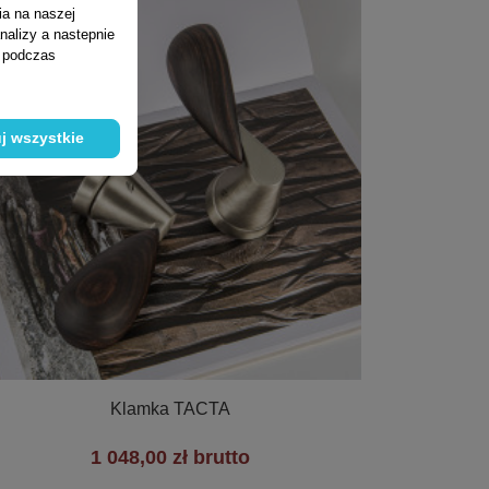
ia na naszej
nalizy a nastepnie
ń podczas
j wszystkie

Szybki podgląd
Klamka TACTA
1 048,00 zł brutto