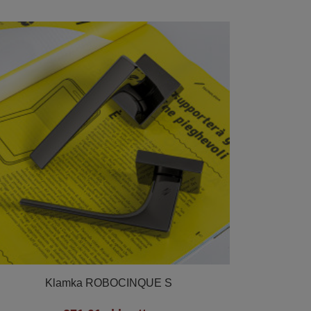

Szybki podgląd
Klamka ROBOCINQUE S