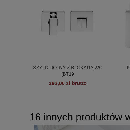

Szybki podgląd
SZYLD DOLNY Z BLOKADĄ WC
K
(BT19
292,00 zł brutto
16 innych produktów w 