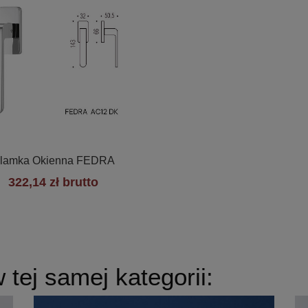

Szybki podgląd
lamka Okienna FEDRA
322,14 zł brutto
+1
tej samej kategorii: