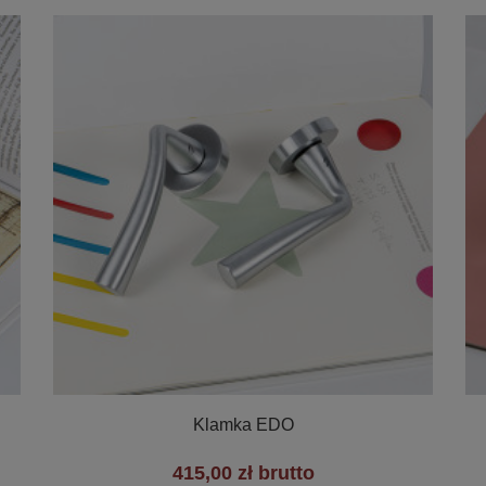

Szybki podgląd
Klamka EDO
415,00 zł brutto