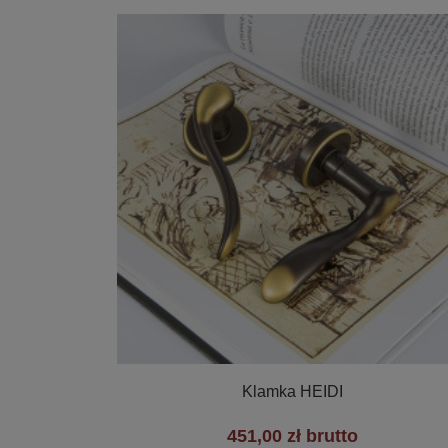

Szybki podgląd
Klamka HEIDI
451,00 zł brutto