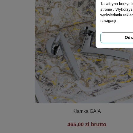
Ta witryna korzys
stronie . Wykorzys
wyświetlania rekl
nawigacji.
Odr

Szybki podgląd
Klamka GAIA
465,00 zł brutto