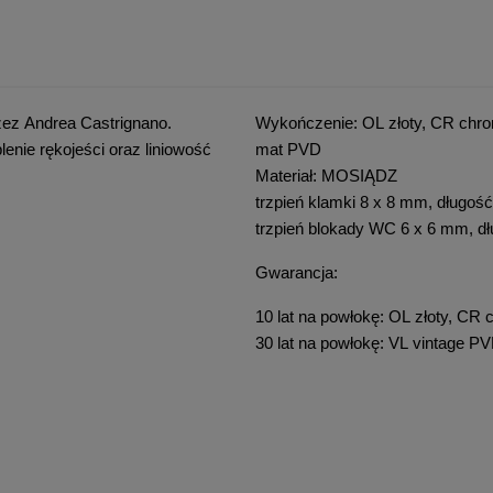
ez Andrea Castrignano.
Wykończenie: OL złoty, CR chr
nie rękojeści oraz liniowość
mat PVD
Materiał: MOSIĄDZ
trzpień klamki 8 x 8 mm, długo
trzpień blokady WC 6 x 6 mm, d
Gwarancja:
10 lat na powłokę: OL złoty, C
30 lat na powłokę: VL vintage 