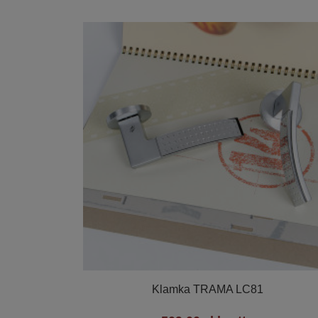

Szybki podgląd
Klamka TRAMA LC81