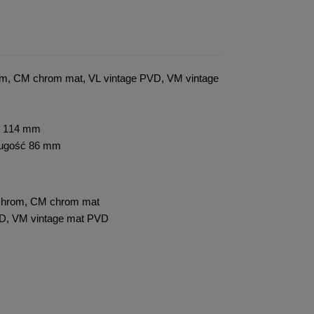
om, CM chrom mat, VL vintage PVD, VM vintage
ść 114 mm
ługość 86 mm
R chrom, CM chrom mat
PVD, VM vintage mat PVD