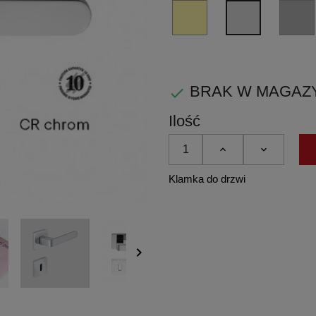
OL
CR
-
-
złoty
chrom
błyszczący
błyszczący
PVD
BRAK W MAGAZYNIE

Ilość
Klamka do drzwi
