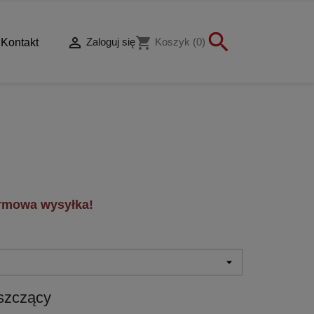


shopping_cart
Zaloguj się
Koszyk
(0)
Kontakt
rmowa wysyłka!
yszczący