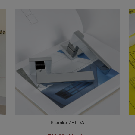

Szybki podgląd
Klamka ZELDA