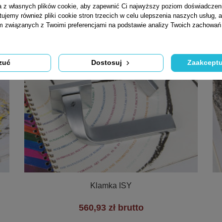
ta z własnych plików cookie, aby zapewnić Ci najwyższy poziom doświadczen
tujemy również pliki cookie stron trzecich w celu ulepszenia naszych usług, a
am związanych z Twoimi preferencjami na podstawie analizy Twoich zachowa
zuć
Dostosuj
Zaakceptu

Szybki podgląd
Klamka ISY
560,93 zł brutto