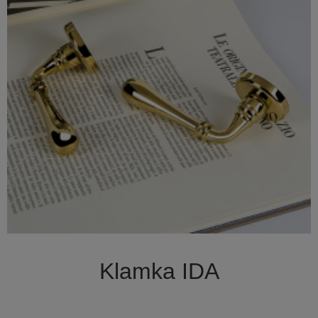

Szybki podgląd
Klamka IDA