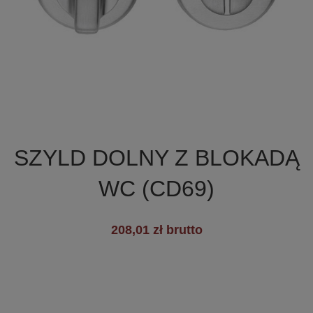

Szybki podgląd
SZYLD DOLNY Z BLOKADĄ
WC (CD69)
+5
208,01 zł brutto