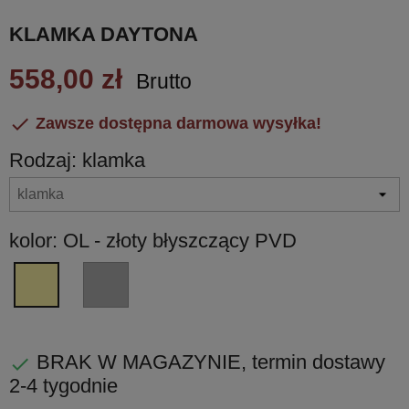
KLAMKA DAYTONA
558,00 zł
Brutto

Zawsze dostępna darmowa wysyłka!
Rodzaj: klamka
kolor: OL - złoty błyszczący PVD
CM
OL
-
-
chrom
złoty
matowy
błyszczący
BRAK W MAGAZYNIE, termin dostawy

PVD
2-4 tygodnie