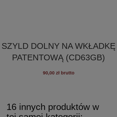

Szybki podgląd
SZYLD DOLNY NA WKŁADKĘ
PATENTOWĄ (CD63GB)
+6
90,00 zł brutto
16 innych produktów w
tej samej kategorii: