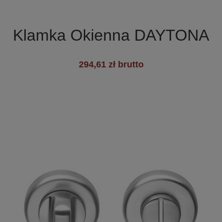

Szybki podgląd
Klamka Okienna DAYTONA
294,61 zł brutto