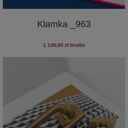

Szybki podgląd
Klamka _963
1 139,00 zł brutto