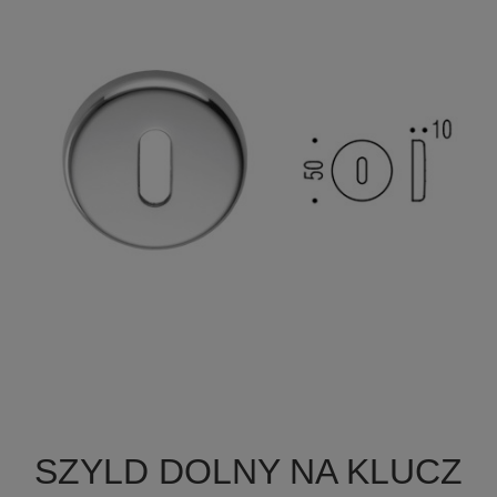

Szybki podgląd
SZYLD DOLNY NA KLUCZ