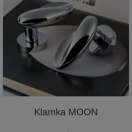

Szybki podgląd
Klamka MOON