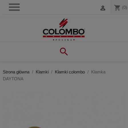

shopping_cart

(0)

Strona główna
Klamki
Klamki colombo
Klamka
DAYTONA