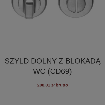

Szybki podgląd
SZYLD DOLNY Z BLOKADĄ
WC (CD69)
+5
208,01 zł brutto