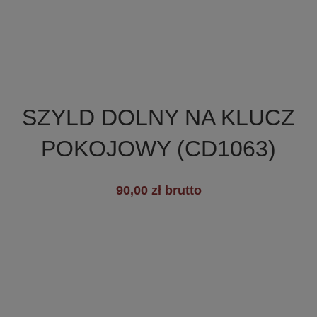

Szybki podgląd
SZYLD DOLNY NA KLUCZ
POKOJOWY (CD1063)
+6
90,00 zł brutto