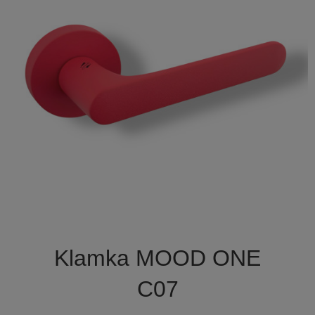

Szybki podgląd
Klamka MOOD ONE
C07