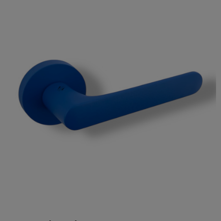

Szybki podgląd