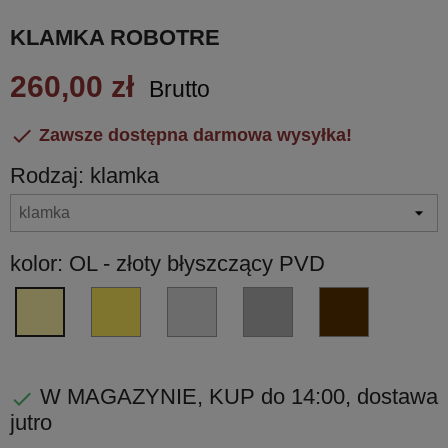
KLAMKA ROBOTRE
260,00 zł
Brutto

Zawsze dostępna darmowa wysyłka!
Rodzaj: klamka
kolor: OL - złoty błyszczący PVD
OM
CR
CM
UB
OL
-
-
-
-
-
złoty
chrom
chrom
umber
złoty
matowy
błyszczący
matowy
brąz
błyszczący
W MAGAZYNIE, KUP do 14:00, dostawa

PVD
PVD
jutro