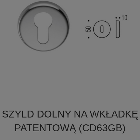

Szybki podgląd
SZYLD DOLNY NA WKŁADKĘ
PATENTOWĄ (CD63GB)
+6