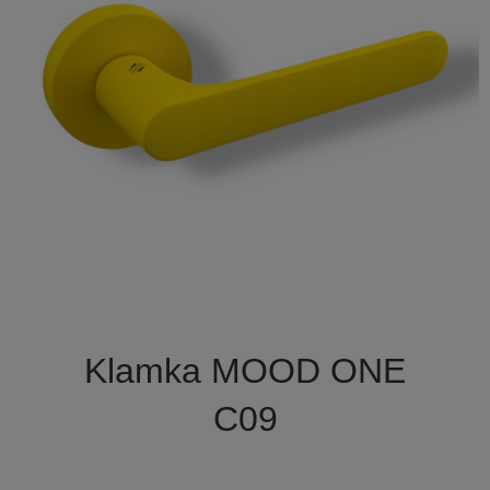

Szybki podgląd
Klamka MOOD ONE
C09