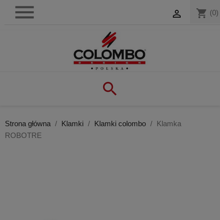

shopping_cart

(0)

Strona główna
Klamki
Klamki colombo
Klamka
ROBOTRE