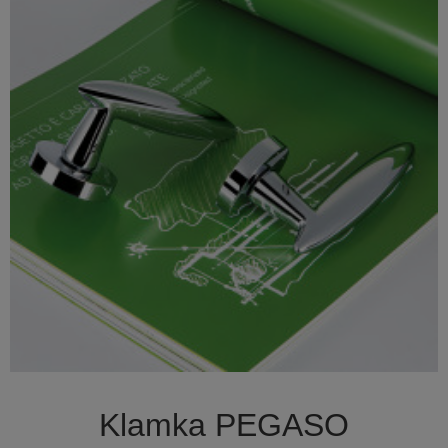

Szybki podgląd
Klamka PEGASO