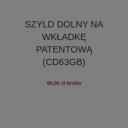

Szybki podgląd
SZYLD DOLNY NA
+6
WKŁADKĘ
PATENTOWĄ
(CD63GB)
90,00 zł brutto