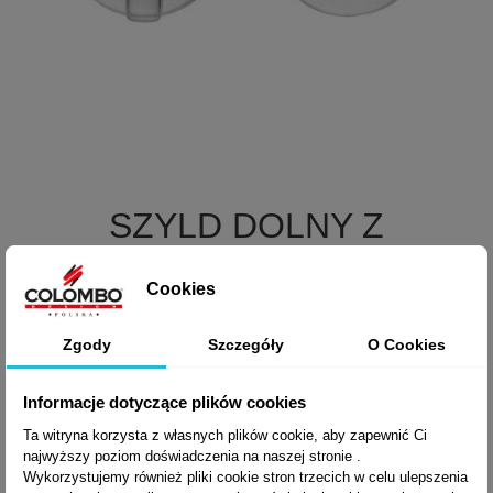

Szybki podgląd
SZYLD DOLNY Z
+5
BLOKADĄ WC (CD69)
Cookies
Zgody
Szczegóły
O Cookies
208,01 zł brutto
Informacje dotyczące plików cookies
Ta witryna korzysta z własnych plików cookie, aby zapewnić Ci
najwyższy poziom doświadczenia na naszej stronie .
Wykorzystujemy również pliki cookie stron trzecich w celu ulepszenia