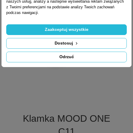
naszych usług, analizy a nastepnie wyświetlania reklam związanych
z Twoimi preferencjami na podstawie analizy Twoich zachowań
podczas nawigacji.
Zaakceptuj wszystkie
Dostosuj
Odrzuć

Szybki podgląd
Klamka MOOD ONE
C11