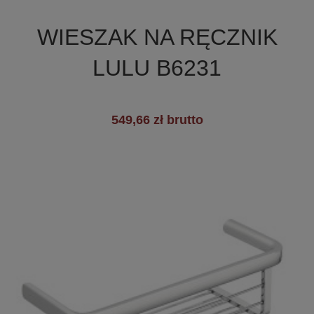

Szybki podgląd
WIESZAK NA RĘCZNIK
LULU B6231
549,66 zł brutto