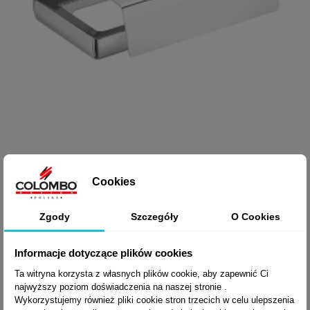

Szybki podgląd
UCHWYT NA PAPIET
Cookies
LULU B6291
Zgody
Szczegóły
O Cookies
Informacje dotyczące plików cookies
694,90 zł brutto
Ta witryna korzysta z własnych plików cookie, aby zapewnić Ci
najwyższy poziom doświadczenia na naszej stronie .
Wykorzystujemy również pliki cookie stron trzecich w celu ulepszenia