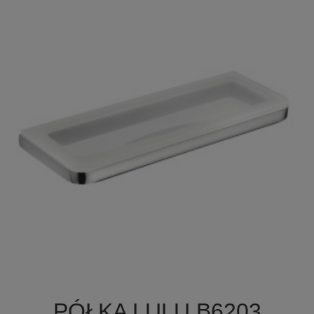

Szybki podgląd
PÓŁKA LULU B6203