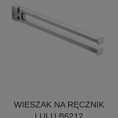

Szybki podgląd
WIESZAK NA RĘCZNIK
LULU B6212