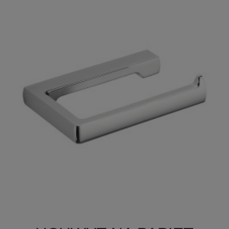

Szybki podgląd