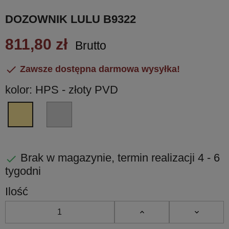
DOZOWNIK LULU B9322
811,80 zł
Brutto

Zawsze dostępna darmowa wysyłka!
kolor: HPS - złoty PVD
CR
HPS
-
-
chrom
złoty
błyszczący
PVD
Brak w magazynie, termin realizacji 4 - 6

tygodni
Ilość