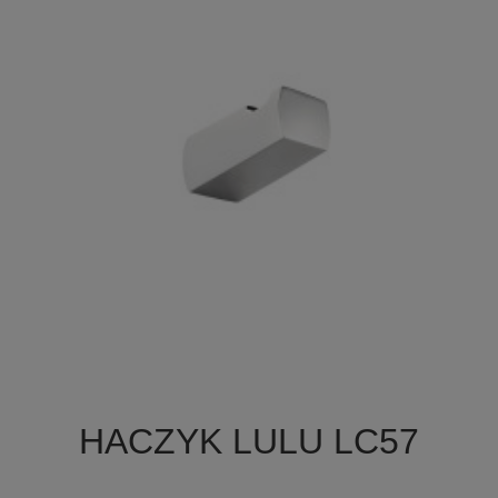

Szybki podgląd
HACZYK LULU LC57