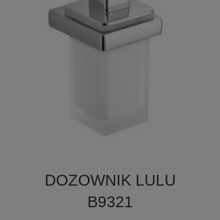

Szybki podgląd
DOZOWNIK LULU
B9321