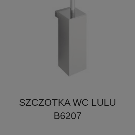

Szybki podgląd
SZCZOTKA WC LULU
B6207