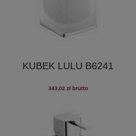

Szybki podgląd
KUBEK LULU B6241
343,02 zł brutto