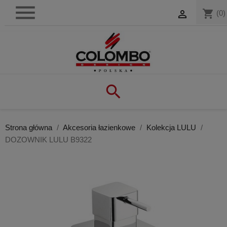

shopping_cart

(0)

Strona główna
Akcesoria łazienkowe
Kolekcja LULU
DOZOWNIK LULU B9322