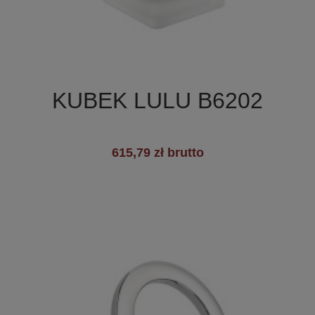

Szybki podgląd
KUBEK LULU B6202
615,79 zł brutto