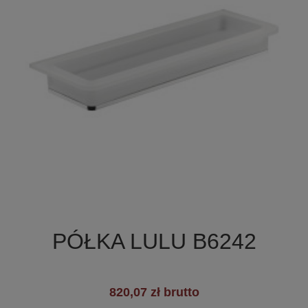

Szybki podgląd
PÓŁKA LULU B6242
820,07 zł brutto