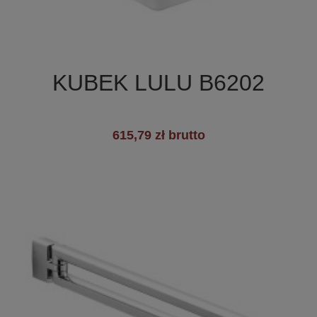

Szybki podgląd
KUBEK LULU B6202
615,79 zł brutto