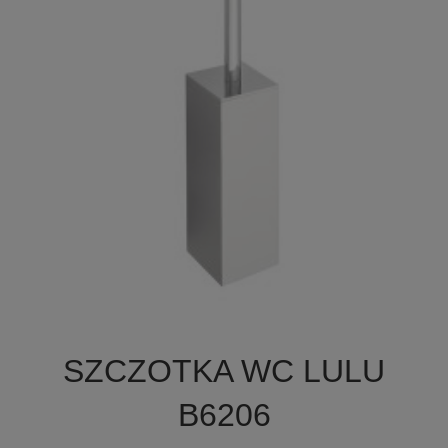

Szybki podgląd
SZCZOTKA WC LULU
B6206