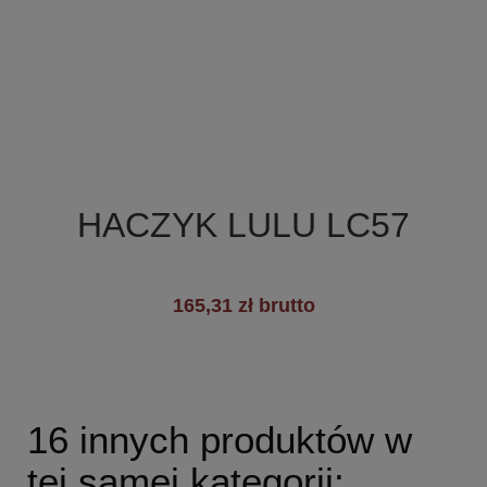

Szybki podgląd
HACZYK LULU LC57
165,31 zł brutto
16 innych produktów w
tej samej kategorii: