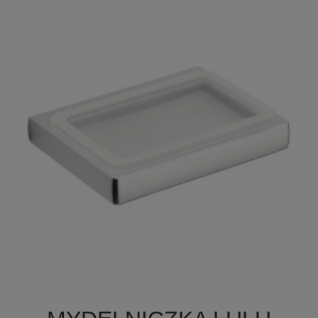

Szybki podgląd