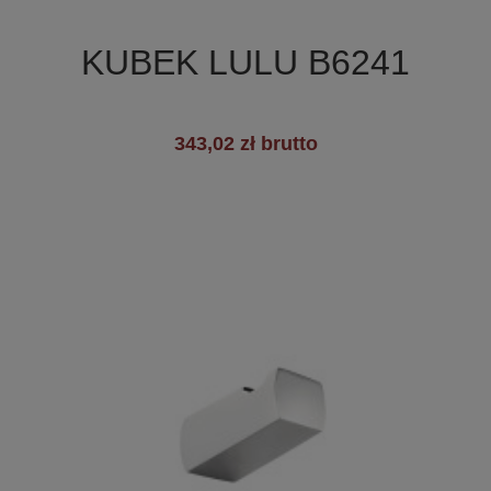

Szybki podgląd
KUBEK LULU B6241
343,02 zł brutto