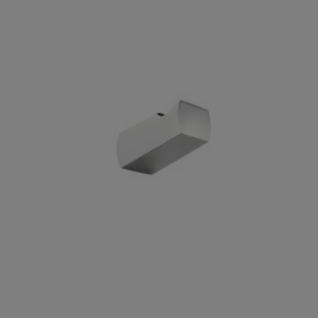

Szybki podgląd