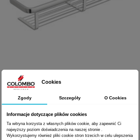

Szybki podgląd
PÓŁKA LULU B6233
Cookies
Zgody
Szczegóły
O Cookies
1 618,88 zł brutto
Informacje dotyczące plików cookies
Ta witryna korzysta z własnych plików cookie, aby zapewnić Ci
najwyższy poziom doświadczenia na naszej stronie .
Wykorzystujemy również pliki cookie stron trzecich w celu ulepszenia