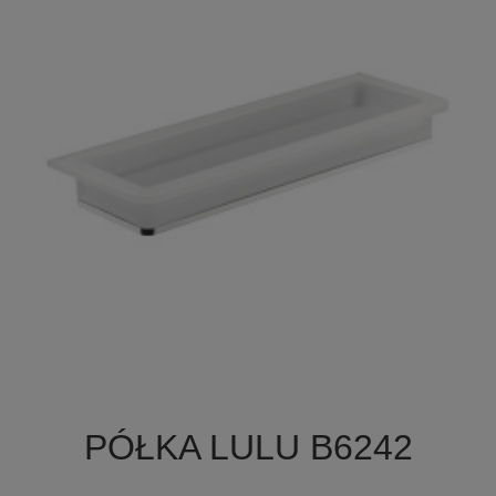

Szybki podgląd
PÓŁKA LULU B6242