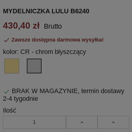
MYDELNICZKA LULU B6240
430,40 zł
Brutto

Zawsze dostępna darmowa wysyłka!
kolor: CR - chrom błyszczący
HPS
CR
-
-
złoty
chrom
PVD
błyszczący
BRAK W MAGAZYNIE, termin dostawy

2-4 tygodnie
Ilość