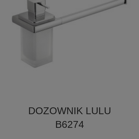

Szybki podgląd
DOZOWNIK LULU
B6274