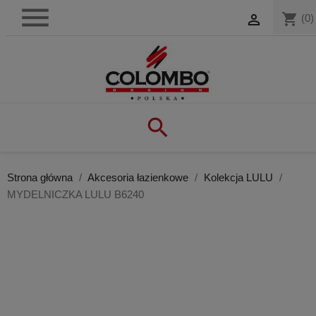

shopping_cart

(0)

Strona główna
Akcesoria łazienkowe
Kolekcja LULU
MYDELNICZKA LULU B6240