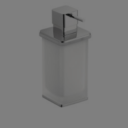

Szybki podgląd