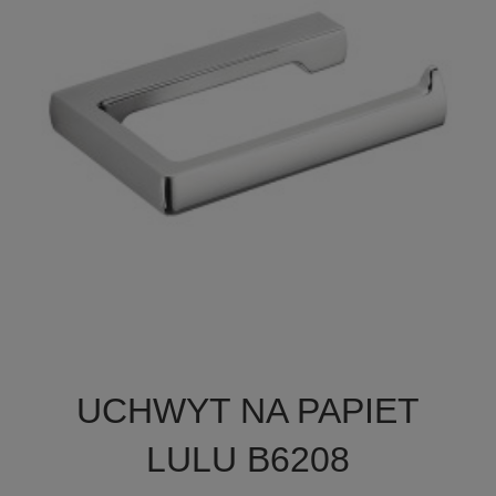

Szybki podgląd
UCHWYT NA PAPIET
LULU B6208