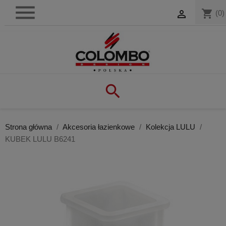

shopping_cart

(0)

Strona główna
Akcesoria łazienkowe
Kolekcja LULU
KUBEK LULU B6241