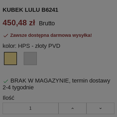
KUBEK LULU B6241
450,48 zł
Brutto

Zawsze dostępna darmowa wysyłka!
kolor: HPS - złoty PVD
CR
HPS
-
-
chrom
złoty
błyszczący
PVD
BRAK W MAGAZYNIE, termin dostawy

2-4 tygodnie
Ilość