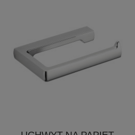

Szybki podgląd
UCHWYT NA PAPIET