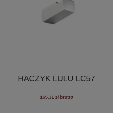

Szybki podgląd
HACZYK LULU LC57
165,31 zł brutto