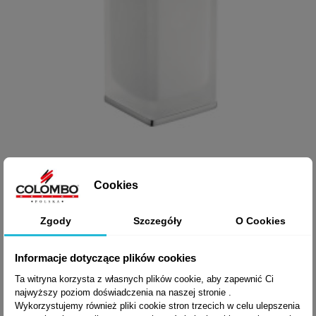

Szybki podgląd
DOZOWNIK LULU
Cookies
B9322
Zgody
Szczegóły
O Cookies
Informacje dotyczące plików cookies
615,79 zł brutto
Ta witryna korzysta z własnych plików cookie, aby zapewnić Ci
najwyższy poziom doświadczenia na naszej stronie .
Wykorzystujemy również pliki cookie stron trzecich w celu ulepszenia