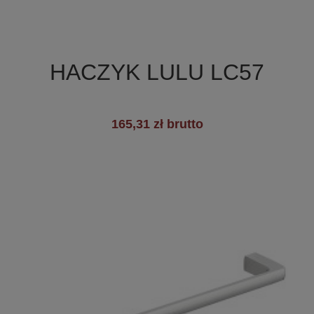

Szybki podgląd
HACZYK LULU LC57
165,31 zł brutto