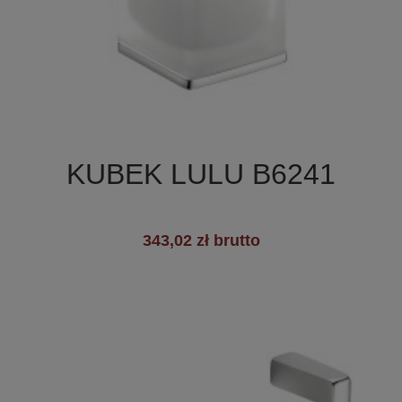

Szybki podgląd
KUBEK LULU B6241
343,02 zł brutto