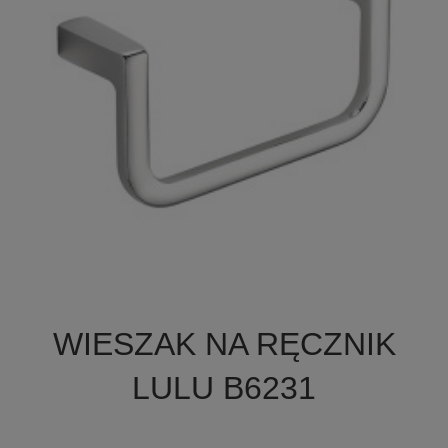

Szybki podgląd
WIESZAK NA RĘCZNIK
LULU B6231