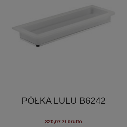

Szybki podgląd
PÓŁKA LULU B6242
820,07 zł brutto