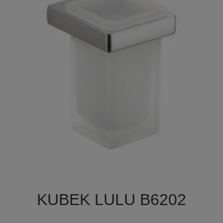

Szybki podgląd
KUBEK LULU B6202