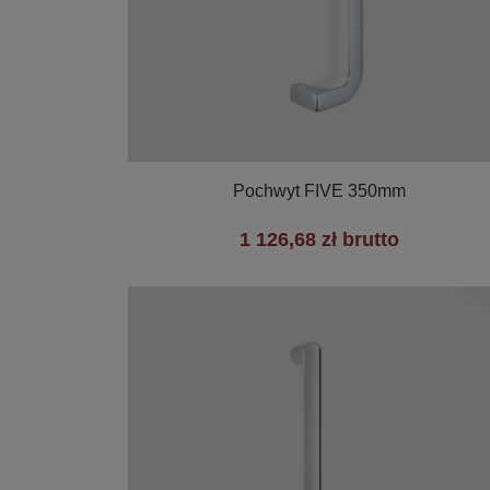

Szybki podgląd
Pochwyt FIVE 350mm
1 126,68 zł brutto
+2