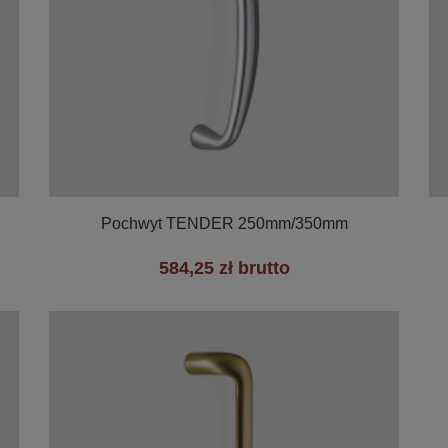

Szybki podgląd
Pochwyt TENDER 250mm/350mm
584,25 zł brutto
+3