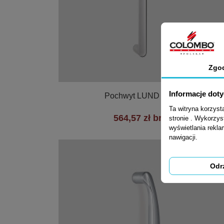
Zgo

Szybki podgląd
Informacje dot
Pochwyt LUND 300mm
Ta witryna korzys
564,57 zł brutto
stronie . Wykorzys
wyświetlania rekl
nawigacji.
Odr