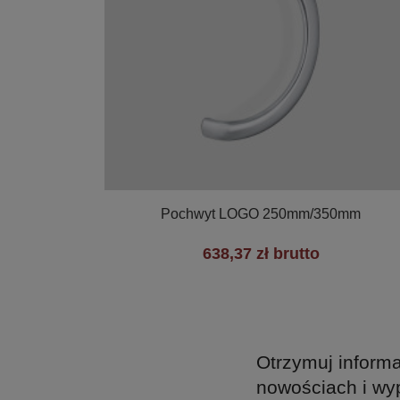

Szybki podgląd
Pochwyt LOGO 250mm/350mm
638,37 zł brutto
Otrzymuj informa
nowościach i wy