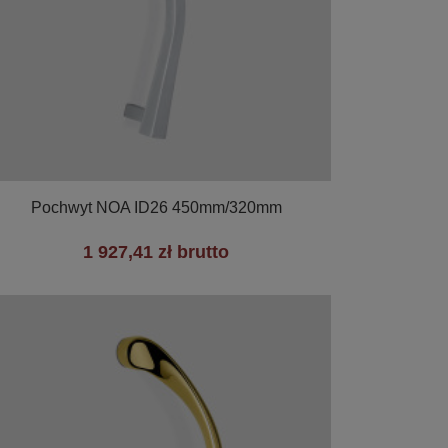

Szybki podgląd
Pochwyt NOA ID26 450mm/320mm
1 927,41 zł brutto