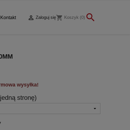


shopping_cart
Zaloguj się
Koszyk
(0)
Kontakt
00MM
rmowa wysyłka!
jedną stronę)
y