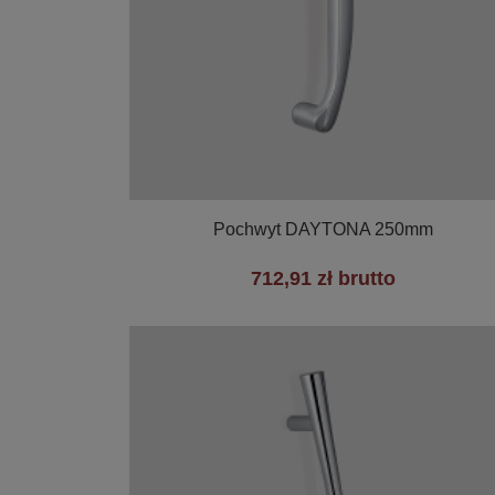

Szybki podgląd
Pochwyt DAYTONA 250mm
712,91 zł brutto