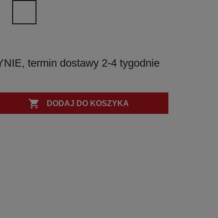
NM
BI
czarny
biały
matowy
matowy
, termin dostawy 2-4 tygodnie

DODAJ DO KOSZYKA