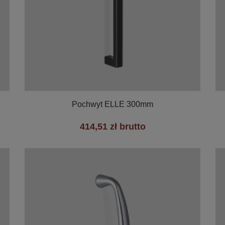

Szybki podgląd
Pochwyt ELLE 300mm
414,51 zł brutto