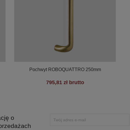

Szybki podgląd
Pochwyt ROBOQUATTRO 250mm
795,81 zł brutto
+1
cję o
przedażach