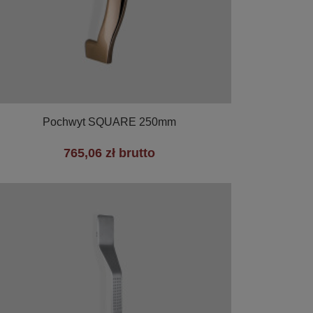

Szybki podgląd
Pochwyt SQUARE 250mm
765,06 zł brutto