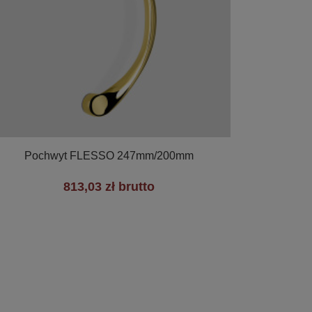

Szybki podgląd
Pochwyt FLESSO 247mm/200mm
813,03 zł brutto