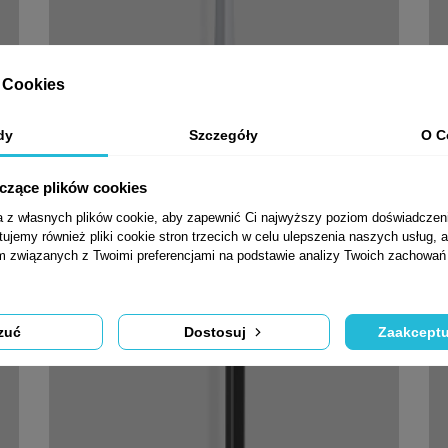
Cookies
dy
Szczegóły
O C

Szybki podgląd
yczące plików cookies
Pochwyt NOA ID16 300mm/250mm
ta z własnych plików cookie, aby zapewnić Ci najwyższy poziom doświadczen
1 431,72 zł brutto
tujemy również pliki cookie stron trzecich w celu ulepszenia naszych usług, a
am związanych z Twoimi preferencjami na podstawie analizy Twoich zachowa
zuć
Dostosuj
Zaakceptu