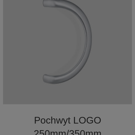

Szybki podgląd
Pochwyt LOGO
250mm/350mm