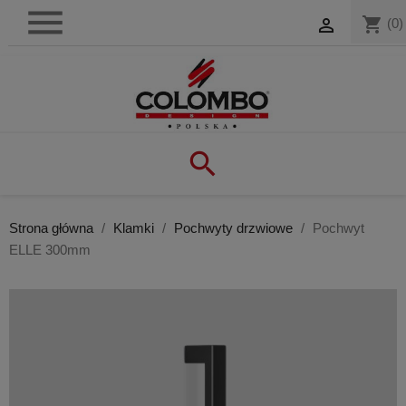

shopping_cart

(0)

Strona główna
Klamki
Pochwyty drzwiowe
Pochwyt
ELLE 300mm