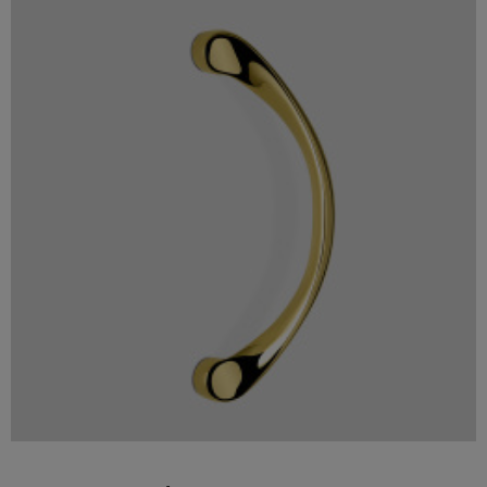

Szybki podgląd