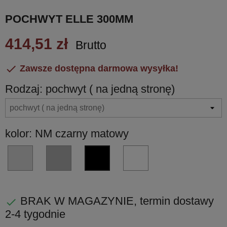
POCHWYT ELLE 300MM
414,51 zł
Brutto

Zawsze dostępna darmowa wysyłka!
Rodzaj: pochwyt ( na jedną stronę)
kolor: NM czarny matowy
CR
CM
BI
NM
-
-
biały
czarny
chrom
chrom
matowy
matowy
błyszczący
matowy
BRAK W MAGAZYNIE, termin dostawy

2-4 tygodnie