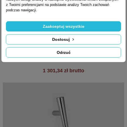
z Twoimi preferencjami na podstawie analizy Twoich zachowań
podczas nawigacji.
Zaakceptuj wszystkie

Szybki podgląd
Pochwyt ZEN CB36
Dostosuj
300mm/250mm
Odrzuć
1 301,34 zł brutto