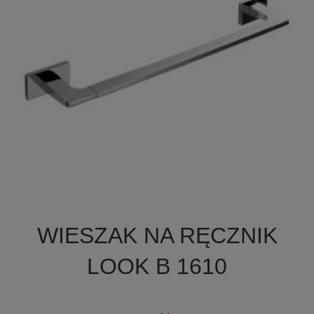

Szybki podgląd
WIESZAK NA RĘCZNIK
+2
LOOK B 1610