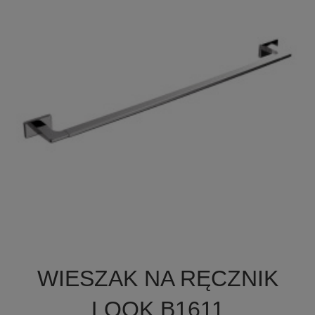

Szybki podgląd
WIESZAK NA RĘCZNIK
+2
LOOK B1611