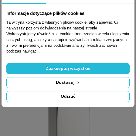
MYDELNICZKA LOOK
+2
B1640
Informacje dotyczące plików cookies
Ta witryna korzysta z własnych plików cookie, aby zapewnić Ci
najwyższy poziom doświadczenia na naszej stronie .
Wykorzystujemy również pliki cookie stron trzecich w celu ulepszenia
488,85 zł brutto
naszych usług, analizy a nastepnie wyświetlania reklam związanych
z Twoimi preferencjami na podstawie analizy Twoich zachowań
podczas nawigacji.
Zaakceptuj wszystkie
Dostosuj
Odrzuć