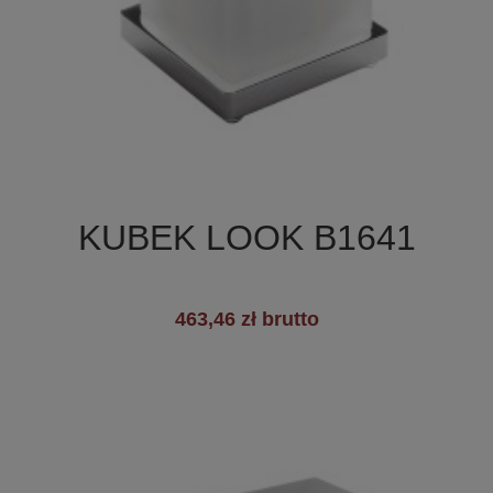

Szybki podgląd
KUBEK LOOK B1641
+2
463,46 zł brutto