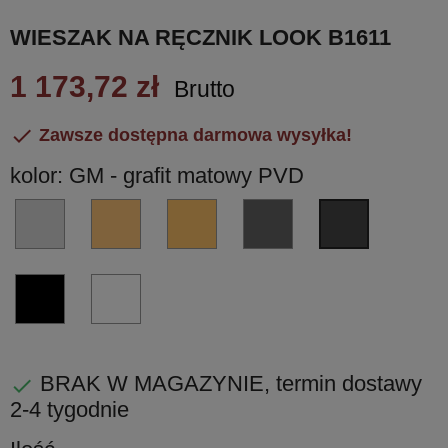
WIESZAK NA RĘCZNIK LOOK B1611
1 173,72 zł
Brutto

Zawsze dostępna darmowa wysyłka!
kolor: GM - grafit matowy PVD
CR
VL
VM
GL
GM
-
-
-
-
-
chrom
miedź
miedź
grafit
grafit
błyszczący
błyscząca
matowa
błyszczący
matowy
NM
BI
PVD
PVD
PVD
PVD
czarny
biały
matowy
matowy
BRAK W MAGAZYNIE, termin dostawy

2-4 tygodnie