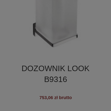

Szybki podgląd
DOZOWNIK LOOK
+2
B9316
753,06 zł brutto