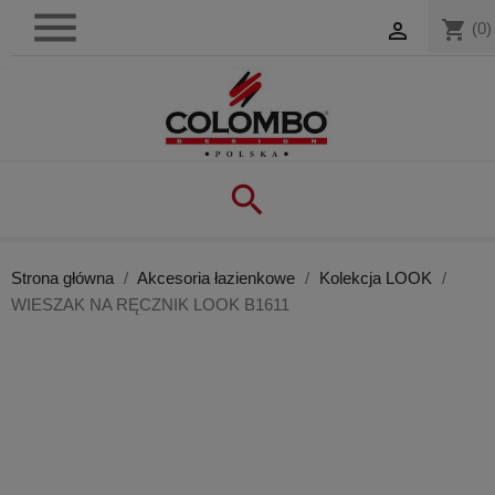

shopping_cart

(0)

Strona główna
Akcesoria łazienkowe
Kolekcja LOOK
WIESZAK NA RĘCZNIK LOOK B1611