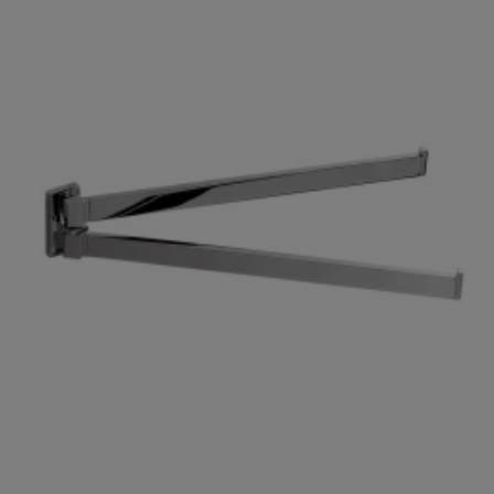

Szybki podgląd