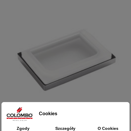
Cookies

Szybki podgląd
Zgody
Szczegóły
O Cookies