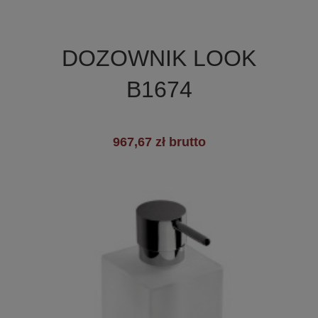

Szybki podgląd
DOZOWNIK LOOK
+2
B1674
967,67 zł brutto