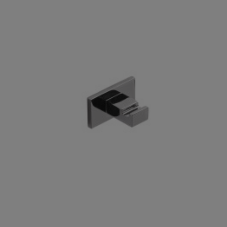

Szybki podgląd