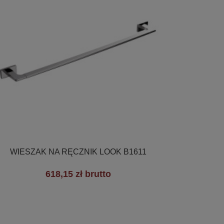

Szybki podgląd
WIESZAK NA RĘCZNIK LOOK B1611
618,15 zł brutto
+2