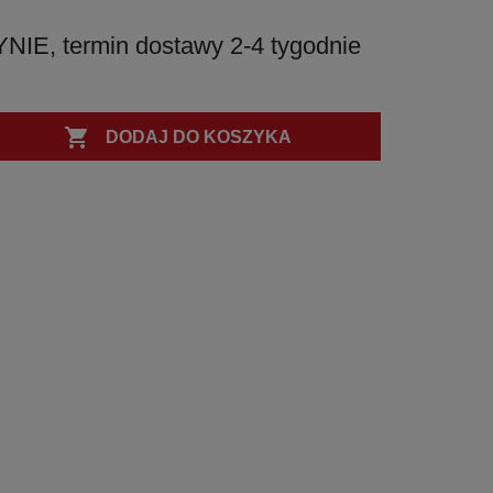
PVD
PVD
PVD
, termin dostawy 2-4 tygodnie

DODAJ DO KOSZYKA