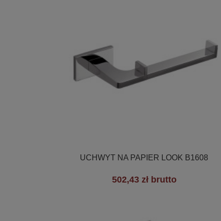

Szybki podgląd
UCHWYT NA PAPIER LOOK B1608
502,43 zł brutto
+2