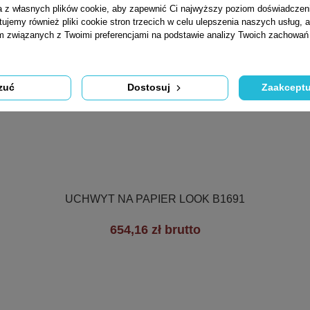
ta z własnych plików cookie, aby zapewnić Ci najwyższy poziom doświadczen
tujemy również pliki cookie stron trzecich w celu ulepszenia naszych usług, a
am związanych z Twoimi preferencjami na podstawie analizy Twoich zachowa
zuć
Dostosuj
Zaakceptu

Szybki podgląd
UCHWYT NA PAPIER LOOK B1691
654,16 zł brutto