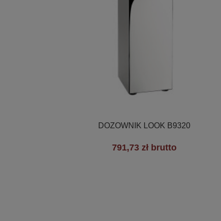

Szybki podgląd
DOZOWNIK LOOK B9320
791,73 zł brutto