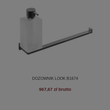

Szybki podgląd
DOZOWNIK LOOK B1674
967,67 zł brutto
+2