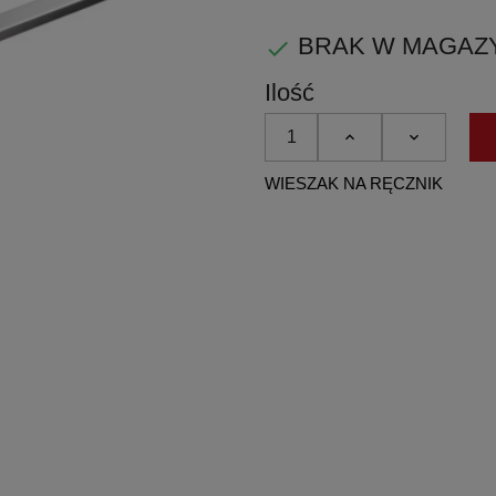
PVD
BRAK W MAGAZYNIE

Ilość
WIESZAK NA RĘCZNIK