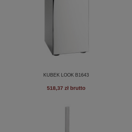

Szybki podgląd
KUBEK LOOK B1643
518,37 zł brutto