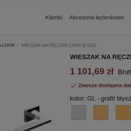
Klamki
Akcesoria łazienkowe
ja LOOK
WIESZAK NA RĘCZNIK LOOK B 1610
WIESZAK NA RĘCZN
1 101,69 zł
Brut

Zawsze dostępna da
kolor: GL - grafit bł
CR
VL
-
-
chrom
miedź
błyszczący
błyscząca