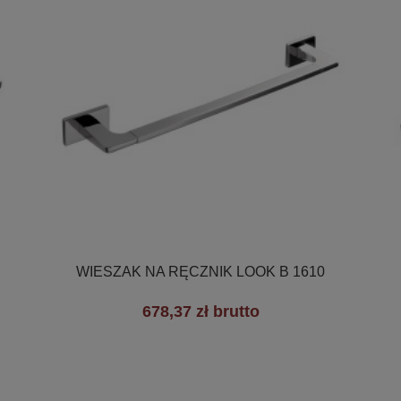

Szybki podgląd
WIESZAK NA RĘCZNIK LOOK B 1610
678,37 zł brutto
+2