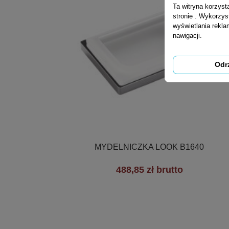
Ta witryna korzys
stronie . Wykorzys
wyświetlania rekl
nawigacji.
Odr

Szybki podgląd
MYDELNICZKA LOOK B1640
488,85 zł brutto
+2