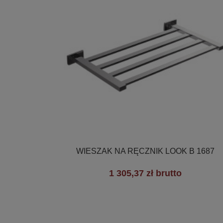

Szybki podgląd
WIESZAK NA RĘCZNIK LOOK B 1687
1 305,37 zł brutto