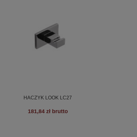

Szybki podgląd
HACZYK LOOK LC27
181,84 zł brutto
+2