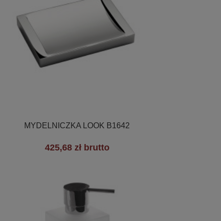

Szybki podgląd
MYDELNICZKA LOOK B1642
425,68 zł brutto