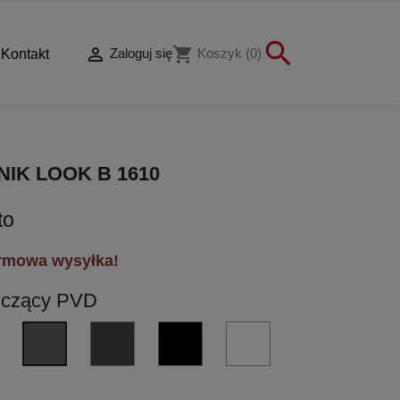


shopping_cart
Zaloguj się
Koszyk
(0)
Kontakt
IK LOOK B 1610
to
rmowa wysyłka!
yszczący PVD
VM
GM
NM
BI
GL
-
-
czarny
biały
-
miedź
grafit
matowy
matowy
grafit
matowa
matowy
błyszczący