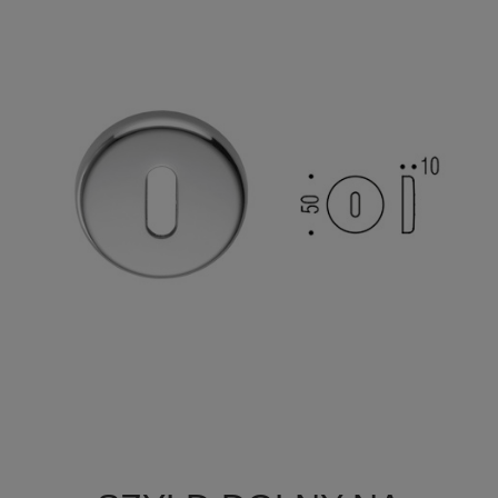

Szybki podgląd