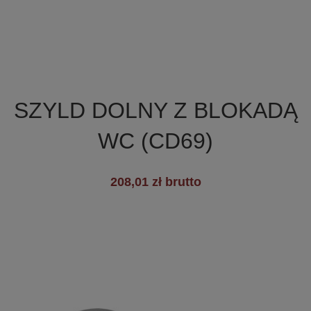

Szybki podgląd
SZYLD DOLNY Z BLOKADĄ
WC (CD69)
+5
208,01 zł brutto