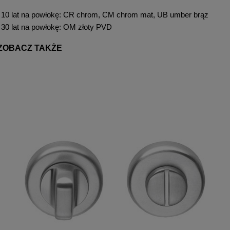
10 lat na powłokę: CR chrom, CM chrom mat, UB umber brąz
30 lat na powłokę: OM złoty PVD
ZOBACZ TAKŻE