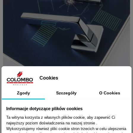
Cookies

Szybki podgląd
Klamka ESPRIT
Zgody
Szczegóły
O Cookies
Informacje dotyczące plików cookies
606,00 zł brutto
Ta witryna korzysta z własnych plików cookie, aby zapewnić Ci
najwyższy poziom doświadczenia na naszej stronie .
Wykorzystujemy również pliki cookie stron trzecich w celu ulepszenia