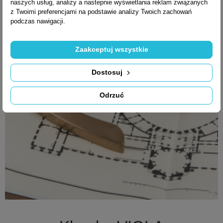
naszych usług, analizy a nastepnie wyświetlania reklam związanych
z Twoimi preferencjami na podstawie analizy Twoich zachowań
podczas nawigacji.
Zaakceptuj wszystkie
Dostosuj
Odrzuć

Szybki podgląd