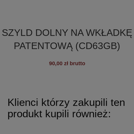

Szybki podgląd
SZYLD DOLNY NA WKŁADKĘ
PATENTOWĄ (CD63GB)
+6
90,00 zł brutto
Klienci którzy zakupili ten
produkt kupili również: