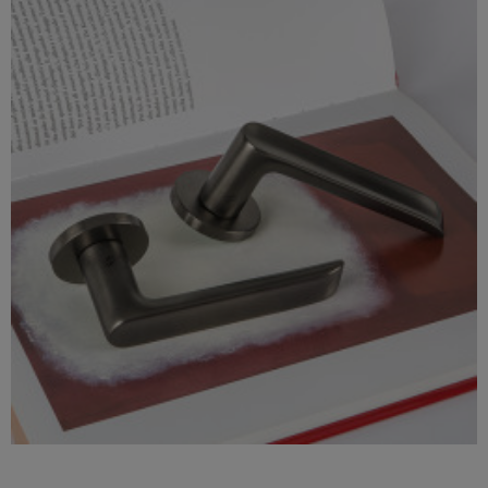

Szybki podgląd