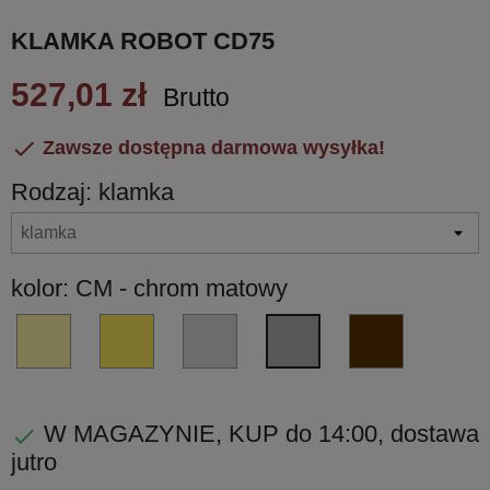
KLAMKA ROBOT CD75
527,01 zł
Brutto

Zawsze dostępna darmowa wysyłka!
Rodzaj: klamka
kolor: CM - chrom matowy
OL
OM
CR
UB
CM
-
-
-
-
-
złoty
złoty
chrom
umber
chrom
błyszczący
matowy
błyszczący
brąz
matowy
W MAGAZYNIE, KUP do 14:00, dostawa

PVD
PVD
jutro