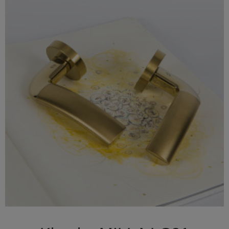

Szybki podgląd