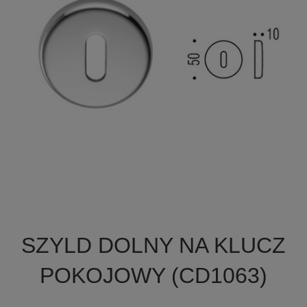

Szybki podgląd
SZYLD DOLNY NA KLUCZ
POKOJOWY (CD1063)
+6