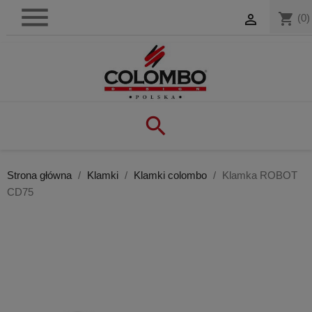

shopping_cart

(0)

Strona główna
Klamki
Klamki colombo
Klamka ROBOT
CD75