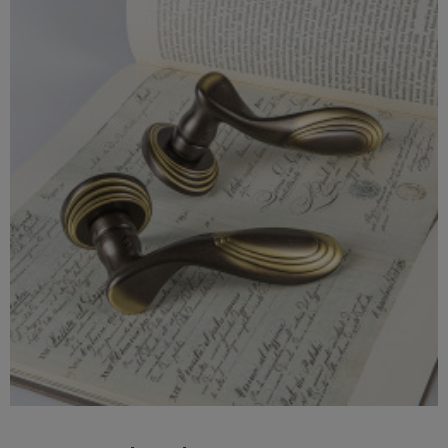

Szybki podgląd