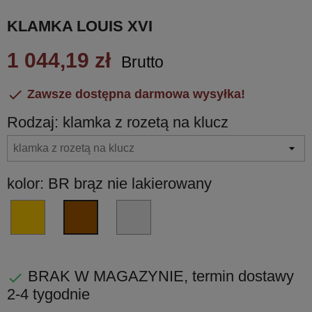
KLAMKA LOUIS XVI
1 044,19 zł
Brutto

Zawsze dostępna darmowa wysyłka!
Rodzaj: klamka z rozetą na klucz
kolor: BR brąz nie lakierowany
ON
AG
BR
mosiądz
srebro
brąz
nie
naturalne
nie
lakierowany
nie
lakierowany
BRAK W MAGAZYNIE, termin dostawy

lakierowane
2-4 tygodnie