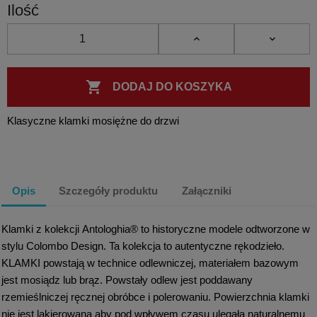
Ilość

DODAJ DO KOSZYKA
Klasyczne klamki mosiężne do drzwi
Opis
Szczegóły produktu
Załączniki
Klamki z kolekcji Antologhia® to historyczne modele odtworzone w
stylu Colombo Design. Ta kolekcja to autentyczne rękodzieło.
KLAMKI powstają w technice odlewniczej, materiałem bazowym
jest mosiądz lub brąz. Powstały odlew jest poddawany
rzemieślniczej ręcznej obróbce i polerowaniu. Powierzchnia klamki
nie jest lakierowana aby pod wpływem czasu ulegała naturalnemu