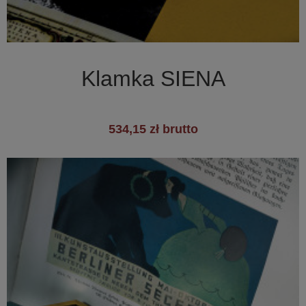

Szybki podgląd
Klamka SIENA
534,15 zł brutto