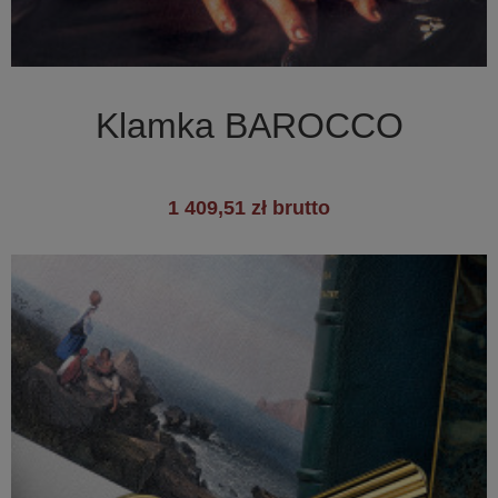

Szybki podgląd
Klamka BAROCCO
1 409,51 zł brutto