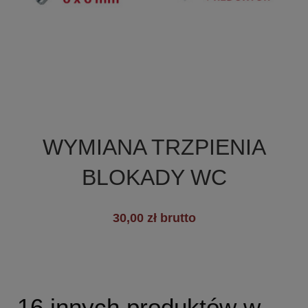

Szybki podgląd
WYMIANA TRZPIENIA
BLOKADY WC
30,00 zł brutto
16 innych produktów w