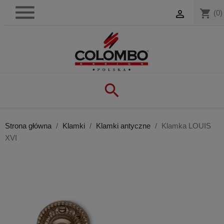

shopping_cart

(0)

Strona główna
Klamki
Klamki antyczne
Klamka LOUIS
XVI