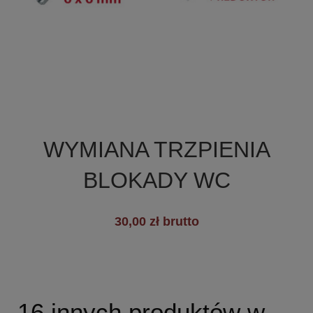

Szybki podgląd
WYMIANA TRZPIENIA
BLOKADY WC
30,00 zł brutto
16 innych produktów w