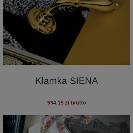

Szybki podgląd
Klamka SIENA
534,15 zł brutto