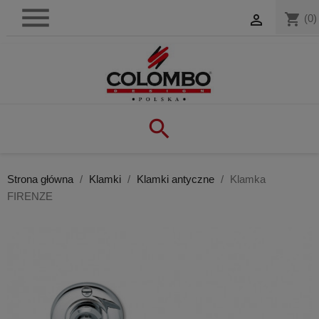

shopping_cart

(0)

Strona główna
Klamki
Klamki antyczne
Klamka
FIRENZE