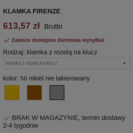
KLAMKA FIRENZE
613,57 zł
Brutto

Zawsze dostępna darmowa wysyłka!
Rodzaj: klamka z rozetą na klucz
kolor: NI nikiel nie lakierowany
ON
BR
NI
mosiądz
brąz
nikiel
nie
nie
nie
lakierowany
lakierowany
lakierowany
BRAK W MAGAZYNIE, termin dostawy

2-4 tygodnie