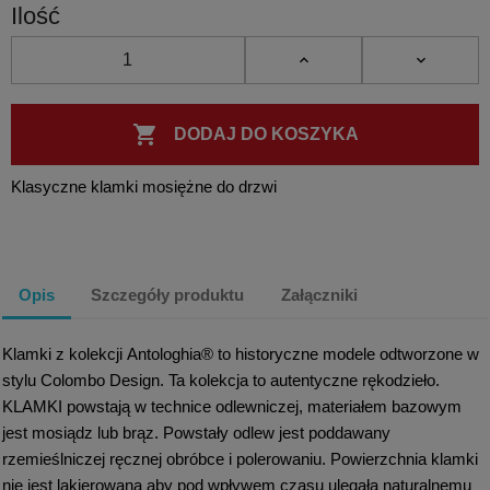
Ilość

DODAJ DO KOSZYKA
Klasyczne klamki mosiężne do drzwi
Opis
Szczegóły produktu
Załączniki
Klamki z kolekcji Antologhia® to historyczne modele odtworzone w
stylu Colombo Design. Ta kolekcja to autentyczne rękodzieło.
KLAMKI powstają w technice odlewniczej, materiałem bazowym
jest mosiądz lub brąz. Powstały odlew jest poddawany
rzemieślniczej ręcznej obróbce i polerowaniu. Powierzchnia klamki
nie jest lakierowana aby pod wpływem czasu ulegała naturalnemu