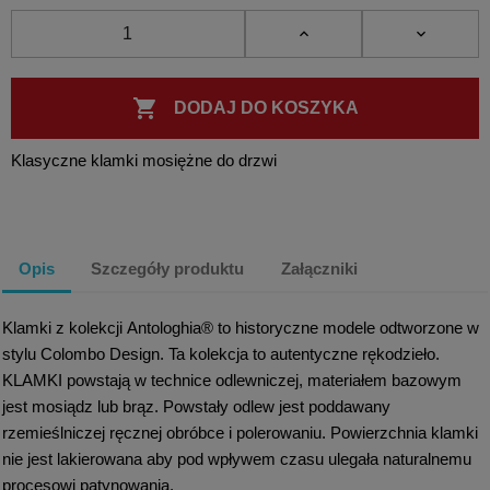

DODAJ DO KOSZYKA
Klasyczne klamki mosiężne do drzwi
Opis
Szczegóły produktu
Załączniki
Klamki z kolekcji Antologhia® to historyczne modele odtworzone w
stylu Colombo Design. Ta kolekcja to autentyczne rękodzieło.
KLAMKI powstają w technice odlewniczej, materiałem bazowym
jest mosiądz lub brąz. Powstały odlew jest poddawany
rzemieślniczej ręcznej obróbce i polerowaniu. Powierzchnia klamki
nie jest lakierowana aby pod wpływem czasu ulegała naturalnemu
procesowi patynowania.