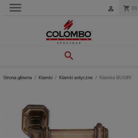

shopping_cart

(0)

Strona główna
Klamki
Klamki antyczne
Klamka BUSIRI