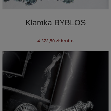

Szybki podgląd
Klamka BYBLOS
4 372,50 zł brutto