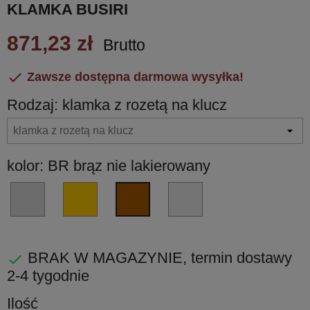
KLAMKA BUSIRI
871,23 zł
Brutto

Zawsze dostępna darmowa wysyłka!
Rodzaj: klamka z rozetą na klucz
kolor: BR brąz nie lakierowany
CR
ON
AG
BR
-
mosiądz
srebro
brąz
chrom
nie
naturalne
nie
błyszczący
lakierowany
nie
lakierowany
BRAK W MAGAZYNIE, termin dostawy

lakierowane
2-4 tygodnie
Ilość