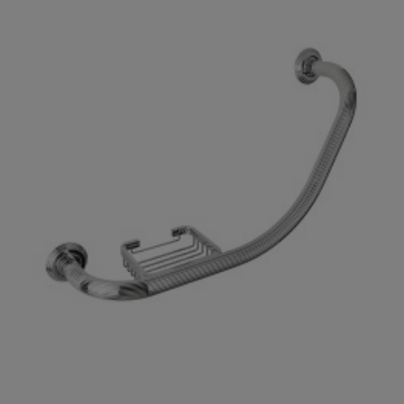

Szybki podgląd