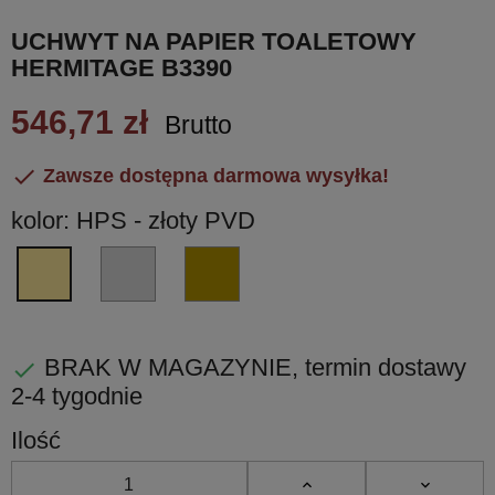
UCHWYT NA PAPIER TOALETOWY
HERMITAGE B3390
546,71 zł
Brutto

Zawsze dostępna darmowa wysyłka!
kolor: HPS - złoty PVD
CR
OA
HPS
-
-
-
chrom
mosiądz
złoty
błyszczący
antyczny
PVD
BRAK W MAGAZYNIE, termin dostawy

2-4 tygodnie
Ilość