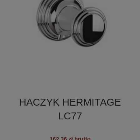

Szybki podgląd
HACZYK HERMITAGE
LC77
162,36 zł brutto