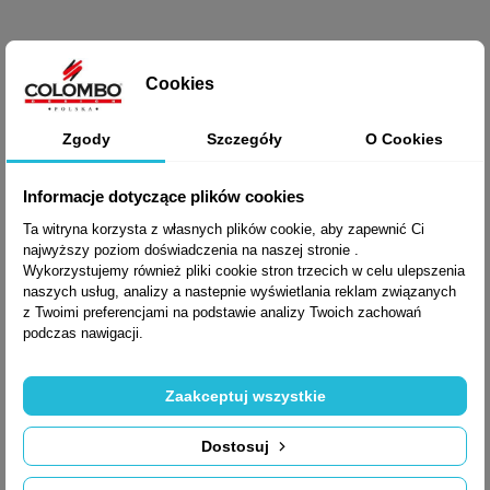

Szybki podgląd
Cookies
DOZOWNIK
Zgody
Szczegóły
O Cookies
HERMITAGE B9335
Informacje dotyczące plików cookies
Ta witryna korzysta z własnych plików cookie, aby zapewnić Ci
790,55 zł brutto
najwyższy poziom doświadczenia na naszej stronie .
Wykorzystujemy również pliki cookie stron trzecich w celu ulepszenia
naszych usług, analizy a nastepnie wyświetlania reklam związanych
z Twoimi preferencjami na podstawie analizy Twoich zachowań
podczas nawigacji.
Zaakceptuj wszystkie
Dostosuj