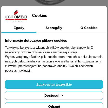
Cookies

Szybki podgląd
WIESZAK NA RĘCZNIK
Zgody
Szczegóły
O Cookies
HERMITAGE B3331
Informacje dotyczące plików cookies
Ta witryna korzysta z własnych plików cookie, aby zapewnić Ci
najwyższy poziom doświadczenia na naszej stronie .
Wykorzystujemy również pliki cookie stron trzecich w celu ulepszenia
890,91 zł brutto
naszych usług, analizy a nastepnie wyświetlania reklam związanych
z Twoimi preferencjami na podstawie analizy Twoich zachowań
podczas nawigacji.
Zaakceptuj wszystkie
Dostosuj
Odrzuć