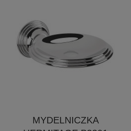

Szybki podgląd
MYDELNICZKA