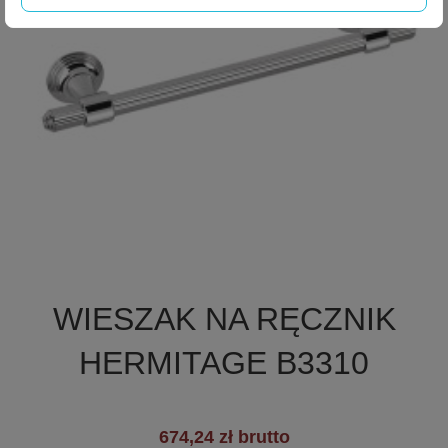

Szybki podgląd
WIESZAK NA RĘCZNIK
HERMITAGE B3310
674,24 zł brutto