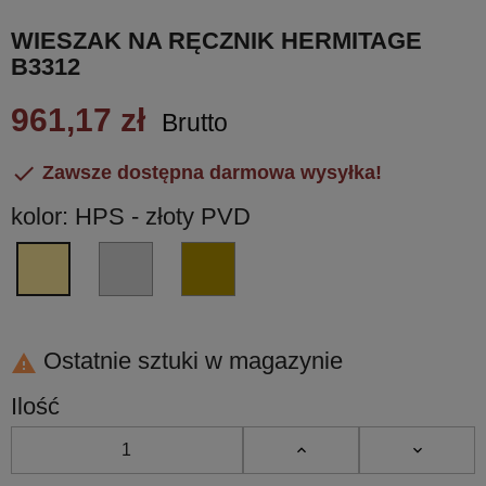
WIESZAK NA RĘCZNIK HERMITAGE
B3312
961,17 zł
Brutto

Zawsze dostępna darmowa wysyłka!
kolor: HPS - złoty PVD
CR
OA
HPS
-
-
-
chrom
mosiądz
złoty
błyszczący
antyczny
PVD
Ostatnie sztuki w magazynie

Ilość