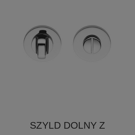

Szybki podgląd
SZYLD DOLNY Z
+1