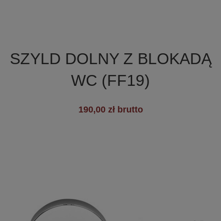

Szybki podgląd
SZYLD DOLNY Z BLOKADĄ
WC (FF19)
+1
190,00 zł brutto