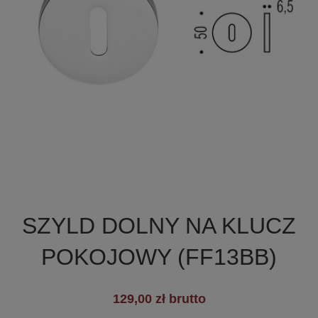

Szybki podgląd
SZYLD DOLNY NA KLUCZ
POKOJOWY (FF13BB)
+2
129,00 zł brutto