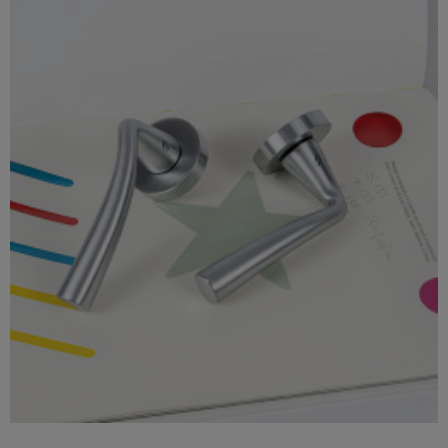

Szybki podgląd