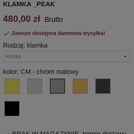
KLAMKA _PEAK
480,00 zł
Brutto

Zawsze dostępna darmowa wysyłka!
Rodzaj: klamka
kolor: CM - chrom matowy
OM
CR
VM
GM
CM
-
-
-
-
-
złoty
chrom
miedź
grafit
chrom
matowy
błyszczący
matowa
matowy
matowy
NM
PVD
PVD
PVD
czarny
matowy
BRAK W MAGAZYNIE, termin dostawy