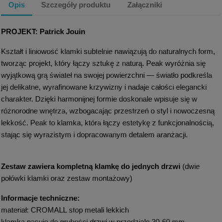
Opis
Szczegóły produktu
Załączniki
PROJEKT: Patrick Jouin
Kształt i liniowość klamki subtelnie nawiązują do naturalnych form,
tworząc projekt, który łączy sztukę z naturą. Peak wyróżnia się
wyjątkową grą świateł na swojej powierzchni — światło podkreśla
jej delikatne, wyrafinowane krzywizny i nadaje całości elegancki
charakter. Dzięki harmonijnej formie doskonale wpisuje się w
różnorodne wnętrza, wzbogacając przestrzeń o styl i nowoczesną
lekkość. Peak to klamka, która łączy estetykę z funkcjonalnością,
stając się wyrazistym i dopracowanym detalem aranżacji.
Zestaw zawiera
kompletną klamkę do jednych drzwi
(dwie
połówki klamki oraz zestaw montażowy)
Informacje techniczne:
materiał: CROMALL stop metali lekkich
klamka pasuje do grubości drzwi w przedziale 30-60 mm