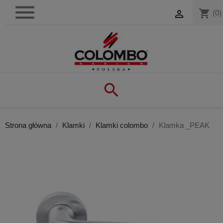

shopping_cart

(0)

Strona główna
Klamki
Klamki colombo
Klamka _PEAK