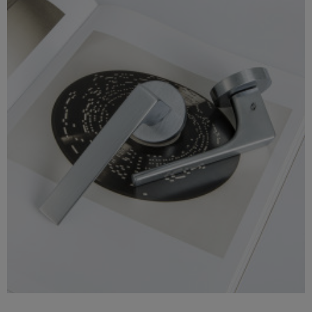

Szybki podgląd