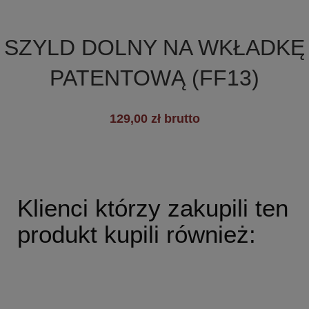

Szybki podgląd
SZYLD DOLNY NA WKŁADKĘ
PATENTOWĄ (FF13)
+2
129,00 zł brutto
Klienci którzy zakupili ten
produkt kupili również: