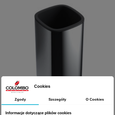
Cookies
Zgody
Szczegóły
O Cookies

Szybki podgląd
KUBEK TRENTA B3041
Informacje dotyczące plików cookies