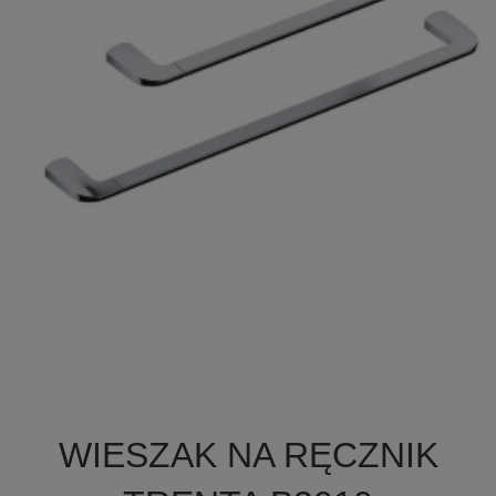

Szybki podgląd
WIESZAK NA RĘCZNIK